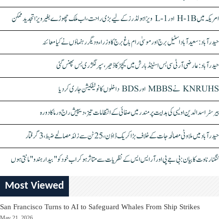
امریکہ میں H-1B اور L-1 ویزا ہولڈرز کے لیے بڑی راحت، اب ملک چھوڑے بغیر ویزا تجدید ممکن
حیدرآباد: سعیدآباد اسٹیل برج اور موسیٰ رام باغ برج کا وزراء و دیگر رہنماؤں نے کیا معائنہ
حیدرآباد: عارضی آر ٹی سی بس اسٹینڈ بارش میں کیچڑ کا ڈھیر، سپر لگژری بس پھنس گئی
KNRUHS نے MBBS اور BDS داخلوں کا نوٹیفکیشن جاری کر دیا
بیرسٹر اسدالدین اویسی کی ہدایت پر مندر میں صفائی کے انتظامات تیز، دیپیش راج ورما کا دورہ
حیدرآباد میں ملاوٹی مصالحہ جات کے خلاف بڑا کریک ڈاؤن، 25 ٹن سے زائد مصالحے ضبط، 3 گرفتار
کنگنا رناوت کا بیان: بی جے پی اور آر ایس ایس کے نظریات سے متاثر ہو کر اب خود کو "بیدار ہندو" مانتی ہوں
Most Viewed
San Francisco Turns to AI to Safeguard Whales From Ship Strikes
May 21, 2026