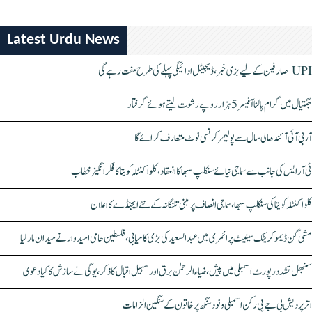
Latest Urdu News
UPI صارفین کے لیے بڑی خبر، ڈیجیٹل ادائیگی پہلے کی طرح مفت رہے گی
جگتیال میں گرام پالنا آفیسر 5 ہزار روپے رشوت لیتے ہوئے گرفتار
آر بی آئی آئندہ مالی سال سے پولیمر کرنسی نوٹ متعارف کرائے گا
ٹی آر ایس کی جانب سے سماجی نیائے سنکلپ سبھا کا انعقاد، کلواکنٹلہ کویتا کا فکر انگیز خطاب
کلواکنٹلہ کویتا کی سنکلپ سبھا، سماجی انصاف پر مبنی تلنگانہ کے نئے ایجنڈے کا اعلان
مشی گن ڈیموکریٹک سینیٹ پرائمری میں عبدالسعید کی بڑی کامیابی، فلسطین حامی امیدوار نے میدان مار لیا
سنبھل تشدد رپورٹ اسمبلی میں پیش، ضیاء الرحمٰن برق اور سہیل اقبال کا ذکر، یوگی نے سازش کا کیا دعویٰ
اتر پردیش بی جے پی رکن اسمبلی ونود سنگھ پر خاتون کے سنگین الزامات