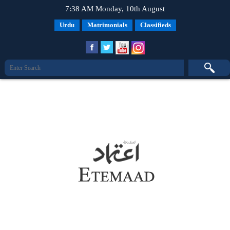
7:38 AM Monday, 10th August
Urdu
Matrimonials
Classifieds