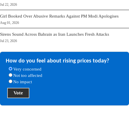
Jul 22, 2026
Girl Booked Over Abusive Remarks Against PM Modi Apologises
Aug 01, 2026
Sirens Sound Across Bahrain as Iran Launches Fresh Attacks
Jul 23, 2026
How do you feel about rising prices today?
Very concerned
Not too affected
No impact