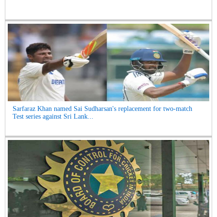
Sarfaraz Khan named Sai Sudharsan's replacement for two-match
Test series against Sri Lank...