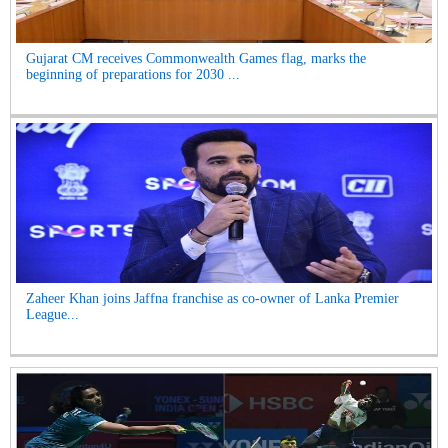
Gujarat CM receives Commonwealth Games flag, marks the
beginning of preparations for 2030 ...
Zaheer Khan joins Jaffna franchise as co-owner of Lanka Premier
League...