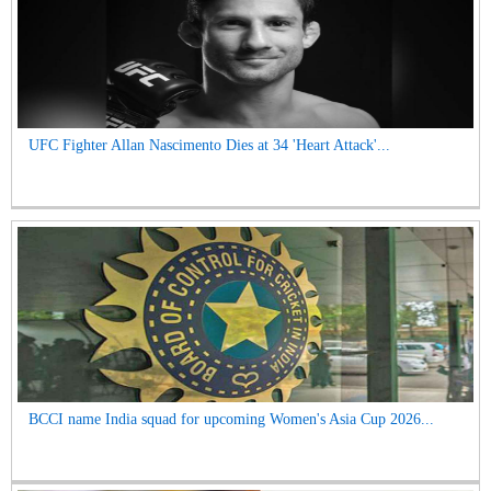
UFC Fighter Allan Nascimento Dies at 34 'Heart Attack'...
BCCI name India squad for upcoming Women's Asia Cup 2026...