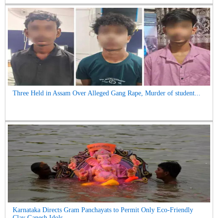
Three Held in Assam Over Alleged Gang Rape, Murder of student...
Karnataka Directs Gram Panchayats to Permit Only Eco-Friendly
Clay Ganesh Idols...