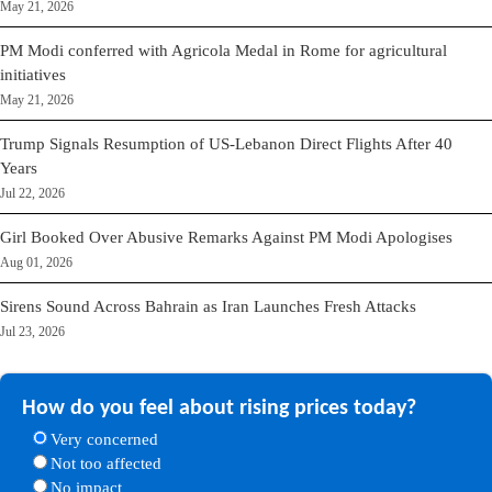
May 21, 2026
PM Modi conferred with Agricola Medal in Rome for agricultural
initiatives
May 21, 2026
Trump Signals Resumption of US-Lebanon Direct Flights After 40
Years
Jul 22, 2026
Girl Booked Over Abusive Remarks Against PM Modi Apologises
Aug 01, 2026
Sirens Sound Across Bahrain as Iran Launches Fresh Attacks
Jul 23, 2026
How do you feel about rising prices today?
Very concerned
Not too affected
No impact