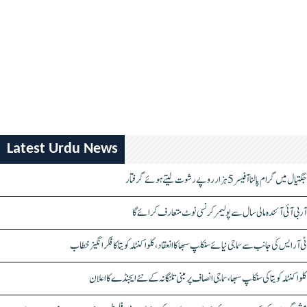
Latest Urdu News
جگتیال میں گرام پالنا آفیسر 5 ہزار روپے رشوت لیتے ہوئے گرفتار
آر بی آئی آئندہ مالی سال سے پولیمر کرنسی نوٹ متعارف کرائے گا
ٹی آر ایس کی جانب سے سماجی نیائے سنکلپ سبھا کا انعقاد، کلواکنٹلہ کویتا کا فکر انگیز خطاب
کلواکنٹلہ کویتا کی سنکلپ سبھا، سماجی انصاف پر مبنی تلنگانہ کے نئے ایجنڈے کا اعلان