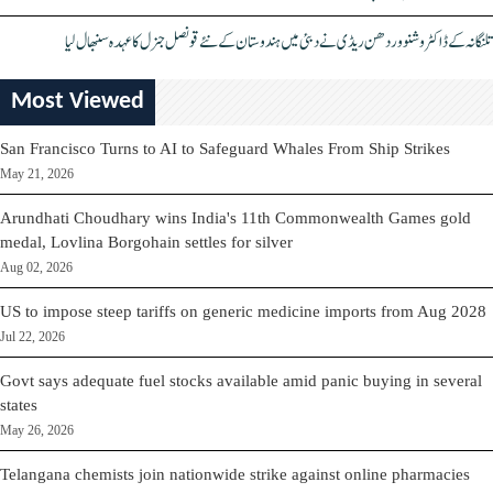
تلنگانہ کے ڈاکٹر وشنو وردھن ریڈی نے دبئی میں ہندوستان کے نئے قونصل جنرل کا عہدہ سنبھال لیا
Most Viewed
San Francisco Turns to AI to Safeguard Whales From Ship Strikes
May 21, 2026
Arundhati Choudhary wins India's 11th Commonwealth Games gold
medal, Lovlina Borgohain settles for silver
Aug 02, 2026
US to impose steep tariffs on generic medicine imports from Aug 2028
Jul 22, 2026
Govt says adequate fuel stocks available amid panic buying in several
states
May 26, 2026
Telangana chemists join nationwide strike against online pharmacies