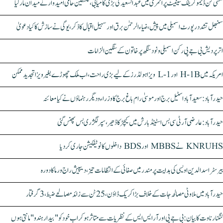
مشی گن ڈیموکریٹک سینیٹ پرائمری میں عبدالسعید کی بڑی کامیابی، فلسطین حامی امیدوار نے میدان مار لیا
سنبھل تشدد رپورٹ اسمبلی میں پیش، ضیاء الرحمٰن برق اور سہیل اقبال کا ذکر، یوگی نے سازش کا کیا دعویٰ
اتر پردیش بی جے پی رکن اسمبلی ونود سنگھ پر خاتون کے سنگین الزامات
امریکہ میں H-1B اور L-1 ویزا ہولڈرز کے لیے بڑی راحت، اب ملک چھوڑے بغیر ویزا تجدید ممکن
حیدرآباد: سعیدآباد اسٹیل برج اور موسیٰ رام باغ برج کا وزراء و دیگر رہنماؤں نے کیا معائنہ
حیدرآباد: عارضی آر ٹی سی بس اسٹینڈ بارش میں کیچڑ کا ڈھیر، سپر لگژری بس پھنس گئی
KNRUHS نے MBBS اور BDS داخلوں کا نوٹیفکیشن جاری کر دیا
بیرسٹر اسدالدین اویسی کی ہدایت پر مندر میں صفائی کے انتظامات تیز، دیپیش راج ورما کا دورہ
حیدرآباد میں ملاوٹی مصالحہ جات کے خلاف بڑا کریک ڈاؤن، 25 ٹن سے زائد مصالحے ضبط، 3 گرفتار
کنگنا رناوت کا بیان: بی جے پی اور آر ایس ایس کے نظریات سے متاثر ہو کر اب خود کو "بیدار ہندو" مانتی ہوں