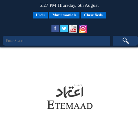
5:27 PM Thursday, 6th August
Urdu
Matrimonials
Classifieds