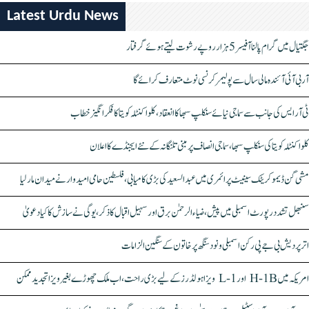
Latest Urdu News
جگتیال میں گرام پالنا آفیسر 5 ہزار روپے رشوت لیتے ہوئے گرفتار
آر بی آئی آئندہ مالی سال سے پولیمر کرنسی نوٹ متعارف کرائے گا
ٹی آر ایس کی جانب سے سماجی نیائے سنکلپ سبھا کا انعقاد، کلواکنٹلہ کویتا کا فکر انگیز خطاب
کلواکنٹلہ کویتا کی سنکلپ سبھا، سماجی انصاف پر مبنی تلنگانہ کے نئے ایجنڈے کا اعلان
مشی گن ڈیموکریٹک سینیٹ پرائمری میں عبدالسعید کی بڑی کامیابی، فلسطین حامی امیدوار نے میدان مار لیا
سنبھل تشدد رپورٹ اسمبلی میں پیش، ضیاء الرحمٰن برق اور سہیل اقبال کا ذکر، یوگی نے سازش کا کیا دعویٰ
اتر پردیش بی جے پی رکن اسمبلی ونود سنگھ پر خاتون کے سنگین الزامات
امریکہ میں H-1B اور L-1 ویزا ہولڈرز کے لیے بڑی راحت، اب ملک چھوڑے بغیر ویزا تجدید ممکن