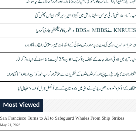
حیدرآباد: سعیدآباد اسٹیل برج اور موسیٰ رام باغ برج کا وزراء و دیگر رہنماؤں نے کیا معائنہ
حیدرآباد: عارضی آر ٹی سی بس اسٹینڈ بارش میں کیچڑ کا ڈھیر، سپر لگژری بس پھنس گئی
KNRUHS نے MBBS اور BDS داخلوں کا نوٹیفکیشن جاری کر دیا
بیرسٹر اسدالدین اویسی کی ہدایت پر مندر میں صفائی کے انتظامات تیز، دیپیش راج ورما کا دورہ
حیدرآباد میں ملاوٹی مصالحہ جات کے خلاف بڑا کریک ڈاؤن، 25 ٹن سے زائد مصالحے ضبط، 3 گرفتار
کنگنا رناوت کا بیان: بی جے پی اور آر ایس ایس کے نظریات سے متاثر ہو کر اب خود کو "بیدار ہندو" مانتی ہوں
تلنگانہ کے ڈاکٹر وشنو وردھن ریڈی نے دبئی میں ہندوستان کے نئے قونصل جنرل کا عہدہ سنبھال لیا
Most Viewed
San Francisco Turns to AI to Safeguard Whales From Ship Strikes
May 21, 2026