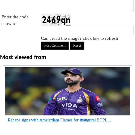
Enter the code
shown:
Can't read the image? click
to refresh
here
Most viewed from
Rahane signs with Amsterdam Flames for inaugural ETPL...