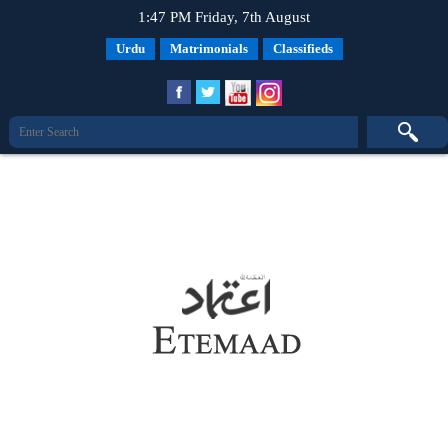
1:47 PM Friday, 7th August
Urdu
Matrimonials
Classifieds