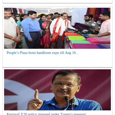
People’s Plaza hosts handloom expo till Aug 16...
Kejriwal' E20 policy imposed under Trump’s pressure'...