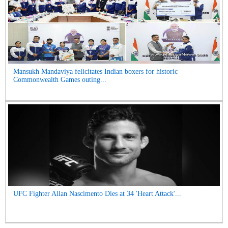
Mansukh Mandaviya felicitates Indian boxers for historic
Commonwealth Games outing...
UFC Fighter Allan Nascimento Dies at 34 'Heart Attack'...