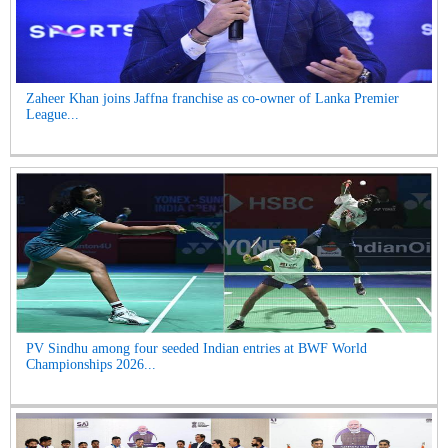
Zaheer Khan joins Jaffna franchise as co-owner of Lanka Premier
League...
PV Sindhu among four seeded Indian entries at BWF World
Championships 2026...