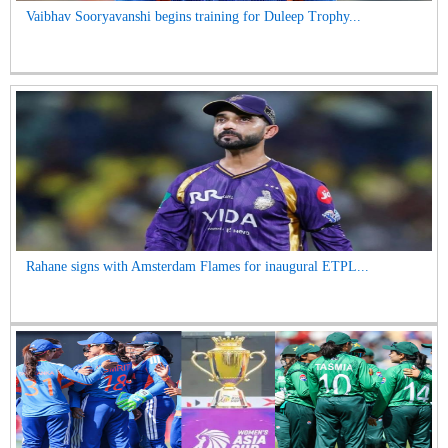
Vaibhav Sooryavanshi begins training for Duleep Trophy...
Rahane signs with Amsterdam Flames for inaugural ETPL...