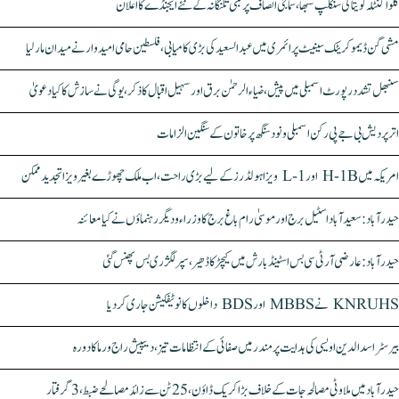
کلواکنٹلہ کویتا کی سنکلپ سبھا، سماجی انصاف پر مبنی تلنگانہ کے نئے ایجنڈے کا اعلان
مشی گن ڈیموکریٹک سینیٹ پرائمری میں عبدالسعید کی بڑی کامیابی، فلسطین حامی امیدوار نے میدان مار لیا
سنبھل تشدد رپورٹ اسمبلی میں پیش، ضیاء الرحمٰن برق اور سہیل اقبال کا ذکر، یوگی نے سازش کا کیا دعویٰ
اتر پردیش بی جے پی رکن اسمبلی ونود سنگھ پر خاتون کے سنگین الزامات
امریکہ میں H-1B اور L-1 ویزا ہولڈرز کے لیے بڑی راحت، اب ملک چھوڑے بغیر ویزا تجدید ممکن
حیدرآباد: سعیدآباد اسٹیل برج اور موسیٰ رام باغ برج کا وزراء و دیگر رہنماؤں نے کیا معائنہ
حیدرآباد: عارضی آر ٹی سی بس اسٹینڈ بارش میں کیچڑ کا ڈھیر، سپر لگژری بس پھنس گئی
KNRUHS نے MBBS اور BDS داخلوں کا نوٹیفکیشن جاری کر دیا
بیرسٹر اسدالدین اویسی کی ہدایت پر مندر میں صفائی کے انتظامات تیز، دیپیش راج ورما کا دورہ
حیدرآباد میں ملاوٹی مصالحہ جات کے خلاف بڑا کریک ڈاؤن، 25 ٹن سے زائد مصالحے ضبط، 3 گرفتار