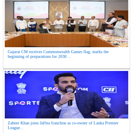
Gujarat CM receives Commonwealth Games flag, marks the
beginning of preparations for 2030 ...
Zaheer Khan joins Jaffna franchise as co-owner of Lanka Premier
League...