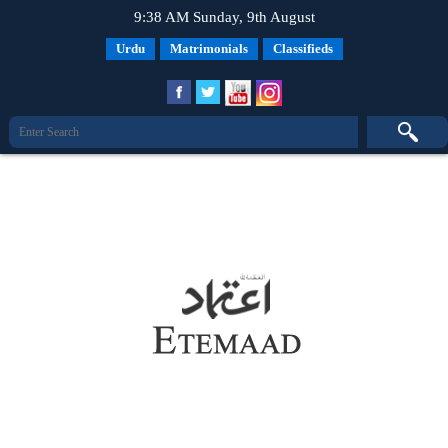
9:38 AM Sunday, 9th August
Urdu
Matrimonials
Classifieds