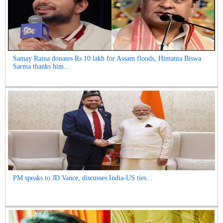
Samay Raina donates Rs 10 lakh for Assam floods, Himanta Biswa
Sarma thanks him...
PM speaks to JD Vance, discusses India-US ties...