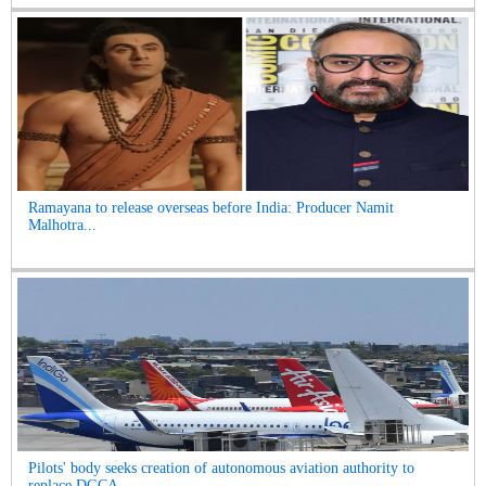
Ramayana to release overseas before India: Producer Namit
Malhotra...
Pilots' body seeks creation of autonomous aviation authority to
replace DGCA...