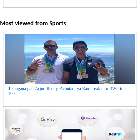
Most viewed from
Sports
Telangana pair Arjun Reddy, Achutaditya Rao break into BWF top
100...