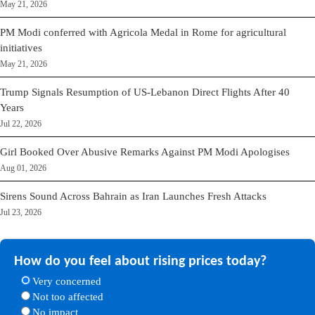
May 21, 2026
PM Modi conferred with Agricola Medal in Rome for agricultural
initiatives
May 21, 2026
Trump Signals Resumption of US-Lebanon Direct Flights After 40
Years
Jul 22, 2026
Girl Booked Over Abusive Remarks Against PM Modi Apologises
Aug 01, 2026
Sirens Sound Across Bahrain as Iran Launches Fresh Attacks
Jul 23, 2026
How do you feel about rising prices today?
Very concerned
Not too affected
No impact