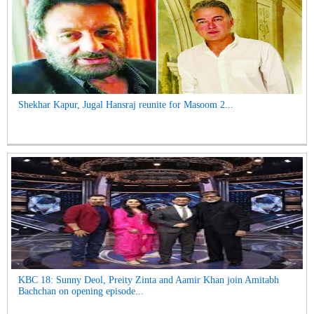
Shekhar Kapur, Jugal Hansraj reunite for Masoom 2...
KBC 18: Sunny Deol, Preity Zinta and Aamir Khan join Amitabh
Bachchan on opening episode...