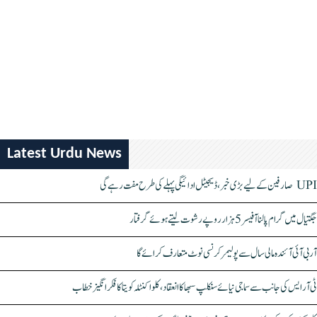
Latest Urdu News
UPI صارفین کے لیے بڑی خبر، ڈیجیٹل ادائیگی پہلے کی طرح مفت رہے گی
جگتیال میں گرام پالنا آفیسر 5 ہزار روپے رشوت لیتے ہوئے گرفتار
آر بی آئی آئندہ مالی سال سے پولیمر کرنسی نوٹ متعارف کرائے گا
ٹی آر ایس کی جانب سے سماجی نیائے سنکلپ سبھا کا انعقاد، کلواکنٹلہ کویتا کا فکر انگیز خطاب