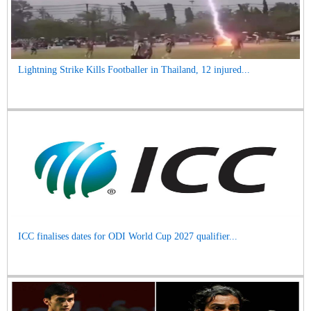
Lightning Strike Kills Footballer in Thailand, 12 injured...
ICC finalises dates for ODI World Cup 2027 qualifier...