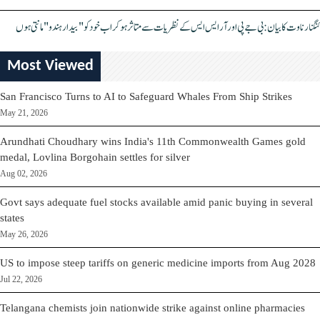
کنگنا رناوت کا بیان: بی جے پی اور آر ایس ایس کے نظریات سے متاثر ہو کر اب خود کو "بیدار ہندو" مانتی ہوں
Most Viewed
San Francisco Turns to AI to Safeguard Whales From Ship Strikes
May 21, 2026
Arundhati Choudhary wins India's 11th Commonwealth Games gold
medal, Lovlina Borgohain settles for silver
Aug 02, 2026
Govt says adequate fuel stocks available amid panic buying in several
states
May 26, 2026
US to impose steep tariffs on generic medicine imports from Aug 2028
Jul 22, 2026
Telangana chemists join nationwide strike against online pharmacies