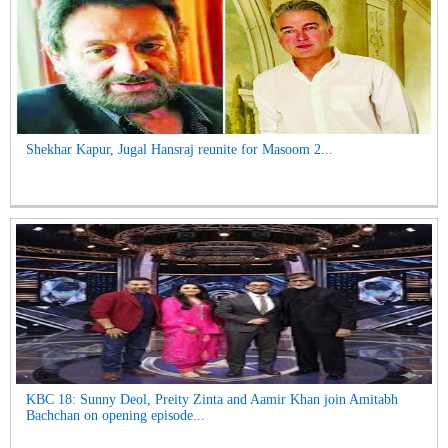
Shekhar Kapur, Jugal Hansraj reunite for Masoom 2...
KBC 18: Sunny Deol, Preity Zinta and Aamir Khan join Amitabh
Bachchan on opening episode...