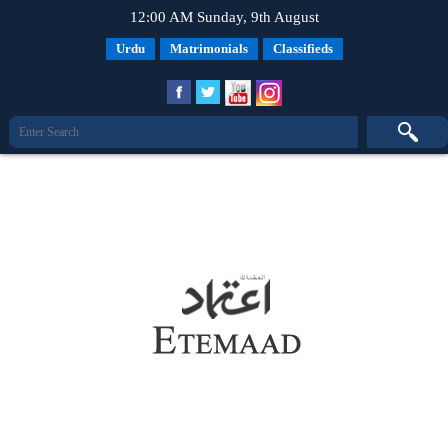
12:00 AM Sunday, 9th August
Urdu
Matrimonials
Classifieds