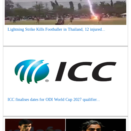
Lightning Strike Kills Footballer in Thailand, 12 injured...
ICC finalises dates for ODI World Cup 2027 qualifier...