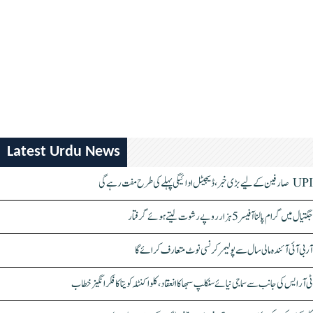
Latest Urdu News
UPI صارفین کے لیے بڑی خبر، ڈیجیٹل ادائیگی پہلے کی طرح مفت رہے گی
جگتیال میں گرام پالنا آفیسر 5 ہزار روپے رشوت لیتے ہوئے گرفتار
آر بی آئی آئندہ مالی سال سے پولیمر کرنسی نوٹ متعارف کرائے گا
ٹی آر ایس کی جانب سے سماجی نیائے سنکلپ سبھا کا انعقاد، کلواکنٹلہ کویتا کا فکر انگیز خطاب