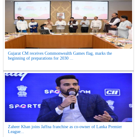
Gujarat CM receives Commonwealth Games flag, marks the
beginning of preparations for 2030 ...
Zaheer Khan joins Jaffna franchise as co-owner of Lanka Premier
League...