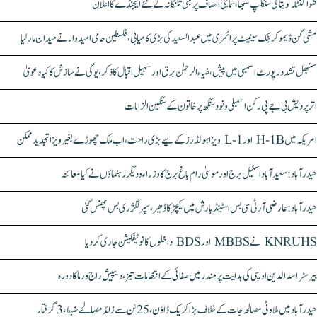
کلواکنٹلہ کویتا کی سنکلپ سبھا، سماجی انصاف پر مبنی تلنگانہ کے نئے ایجنڈے کا اعلان
مشی گن ڈیموکریٹک سینیٹ پرائمری میں عبدالسعید کی بڑی کامیابی، فلسطین حامی امیدوار نے میدان مار لیا
سنبھل تشدد رپورٹ اسمبلی میں پیش، ضیاء الرحمٰن برق اور سہیل اقبال کا ذکر، یوگی نے سازش کا کیا دعویٰ
اتر پردیش بی جے پی رکن اسمبلی ونود سنگھ پر خاتون کے سنگین الزامات
امریکہ میں H-1B اور L-1 ویزا ہولڈرز کے لیے بڑی راحت، اب ملک چھوڑے بغیر ویزا تجدید ممکن
حیدرآباد: سعیدآباد اسٹیل برج اور موسیٰ رام باغ برج کا وزراء و دیگر رہنماؤں نے کیا معائنہ
حیدرآباد: عارضی آر ٹی سی بس اسٹینڈ بارش میں کیچڑ کا ڈھیر، سپر لگژری بس پھنس گئی
KNRUHS نے MBBS اور BDS داخلوں کا نوٹیفکیشن جاری کر دیا
بیرسٹر اسدالدین اویسی کی ہدایت پر مندر میں صفائی کے انتظامات تیز، دیپیش راج ورما کا دورہ
حیدرآباد میں ملاوٹی مصالحہ جات کے خلاف بڑا کریک ڈاؤن، 25 ٹن سے زائد مصالحے ضبط، 3 گرفتار