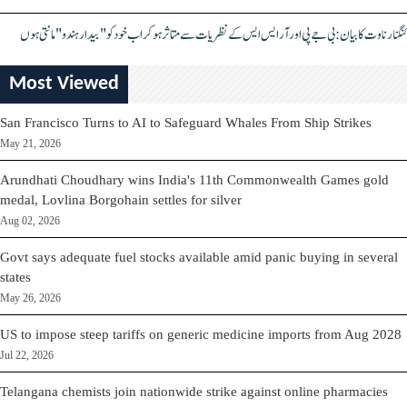
کنگنا رناوت کا بیان: بی جے پی اور آر ایس ایس کے نظریات سے متاثر ہو کر اب خود کو "بیدار ہندو" مانتی ہوں
Most Viewed
San Francisco Turns to AI to Safeguard Whales From Ship Strikes
May 21, 2026
Arundhati Choudhary wins India's 11th Commonwealth Games gold
medal, Lovlina Borgohain settles for silver
Aug 02, 2026
Govt says adequate fuel stocks available amid panic buying in several
states
May 26, 2026
US to impose steep tariffs on generic medicine imports from Aug 2028
Jul 22, 2026
Telangana chemists join nationwide strike against online pharmacies