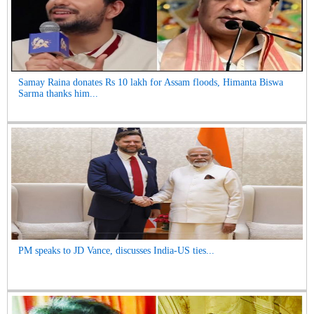
Samay Raina donates Rs 10 lakh for Assam floods, Himanta Biswa
Sarma thanks him...
PM speaks to JD Vance, discusses India-US ties...