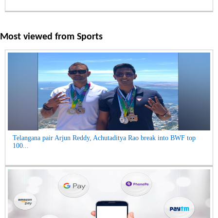
Most viewed from
Sports
Telangana pair Arjun Reddy, Achutaditya Rao break into BWF top
100...