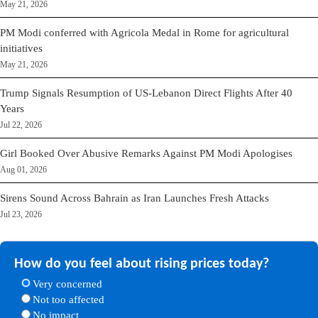
May 21, 2026
PM Modi conferred with Agricola Medal in Rome for agricultural
initiatives
May 21, 2026
Trump Signals Resumption of US-Lebanon Direct Flights After 40
Years
Jul 22, 2026
Girl Booked Over Abusive Remarks Against PM Modi Apologises
Aug 01, 2026
Sirens Sound Across Bahrain as Iran Launches Fresh Attacks
Jul 23, 2026
How do you feel about rising prices today?
Very concerned
Not too affected
No impact