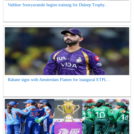
Vaibhav Sooryavanshi begins training for Duleep Trophy...
Rahane signs with Amsterdam Flames for inaugural ETPL...