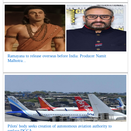
Ramayana to release overseas before India: Producer Namit
Malhotra...
Pilots' body seeks creation of autonomous aviation authority to
replace DGCA...