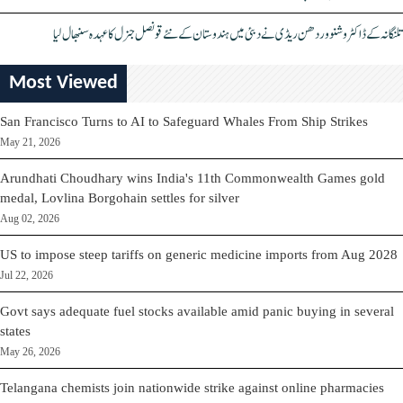
تلنگانہ کے ڈاکٹر وشنو وردھن ریڈی نے دبئی میں ہندوستان کے نئے قونصل جنرل کا عہدہ سنبھال لیا
Most Viewed
San Francisco Turns to AI to Safeguard Whales From Ship Strikes
May 21, 2026
Arundhati Choudhary wins India's 11th Commonwealth Games gold
medal, Lovlina Borgohain settles for silver
Aug 02, 2026
US to impose steep tariffs on generic medicine imports from Aug 2028
Jul 22, 2026
Govt says adequate fuel stocks available amid panic buying in several
states
May 26, 2026
Telangana chemists join nationwide strike against online pharmacies