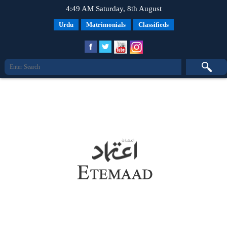
4:49 AM Saturday, 8th August
Urdu
Matrimonials
Classifieds