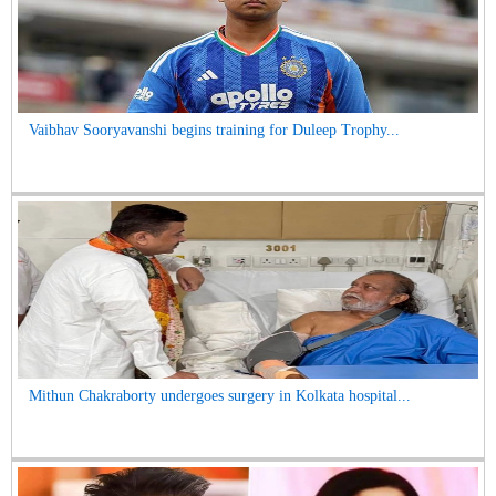
Vaibhav Sooryavanshi begins training for Duleep Trophy...
Mithun Chakraborty undergoes surgery in Kolkata hospital...