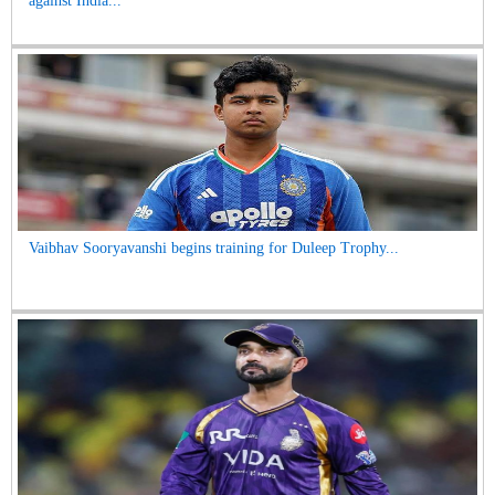
against India...
Vaibhav Sooryavanshi begins training for Duleep Trophy...