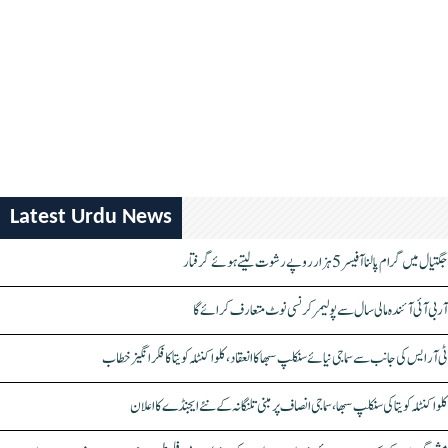
Latest Urdu News
جگتیال میں گرام پالنا آفیسر 5 ہزار روپے رشوت لیتے ہوئے گرفتار
آر بی آئی آئندہ مالی سال سے پولیمر کرنسی نوٹ متعارف کرائے گا
ٹی آر ایس کی جانب سے سماجی نیائے سنکلپ سبھا کا انعقاد، کلواکنٹلہ کویتا کا فکر انگیز خطاب
کلواکنٹلہ کویتا کی سنکلپ سبھا، سماجی انصاف پر مبنی تلنگانہ کے نئے ایجنڈے کا اعلان