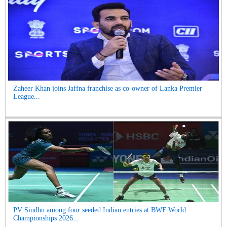
Zaheer Khan joins Jaffna franchise as co-owner of Lanka Premier
League...
PV Sindhu among four seeded Indian entries at BWF World
Championships 2026...