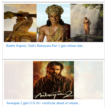
Ranbir Kapoor, Yash's Ramayana Part 1 gets release date...
Awarapan 2 gets U/A 16+ certificate ahead of release...