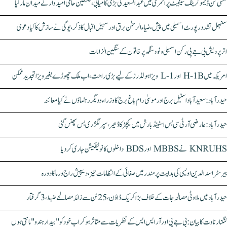
مشی گن ڈیموکریٹک سینیٹ پرائمری میں عبدالسعید کی بڑی کامیابی، فلسطین حامی امیدوار نے میدان مار لیا
سنبھل تشدد رپورٹ اسمبلی میں پیش، ضیاء الرحمٰن برق اور سہیل اقبال کا ذکر، یوگی نے سازش کا کیا دعویٰ
اتر پردیش بی جے پی رکن اسمبلی ونود سنگھ پر خاتون کے سنگین الزامات
امریکہ میں H-1B اور L-1 ویزا ہولڈرز کے لیے بڑی راحت، اب ملک چھوڑے بغیر ویزا تجدید ممکن
حیدرآباد: سعیدآباد اسٹیل برج اور موسیٰ رام باغ برج کا وزراء و دیگر رہنماؤں نے کیا معائنہ
حیدرآباد: عارضی آر ٹی سی بس اسٹینڈ بارش میں کیچڑ کا ڈھیر، سپر لگژری بس پھنس گئی
KNRUHS نے MBBS اور BDS داخلوں کا نوٹیفکیشن جاری کر دیا
بیرسٹر اسدالدین اویسی کی ہدایت پر مندر میں صفائی کے انتظامات تیز، دیپیش راج ورما کا دورہ
حیدرآباد میں ملاوٹی مصالحہ جات کے خلاف بڑا کریک ڈاؤن، 25 ٹن سے زائد مصالحے ضبط، 3 گرفتار
کنگنا رناوت کا بیان: بی جے پی اور آر ایس ایس کے نظریات سے متاثر ہو کر اب خود کو "بیدار ہندو" مانتی ہوں