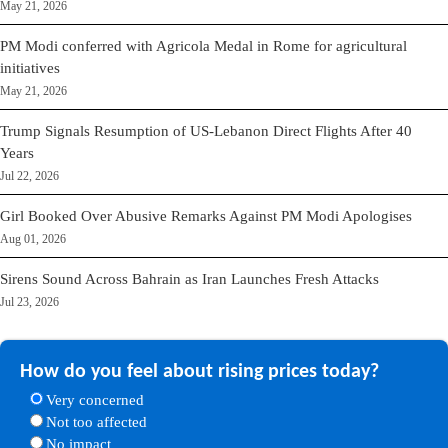
May 21, 2026
PM Modi conferred with Agricola Medal in Rome for agricultural
initiatives
May 21, 2026
Trump Signals Resumption of US-Lebanon Direct Flights After 40
Years
Jul 22, 2026
Girl Booked Over Abusive Remarks Against PM Modi Apologises
Aug 01, 2026
Sirens Sound Across Bahrain as Iran Launches Fresh Attacks
Jul 23, 2026
How do you feel about rising prices today?
Very concerned
Not too affected
No impact