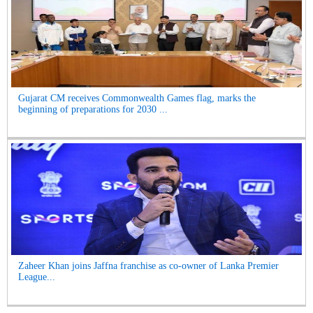
Gujarat CM receives Commonwealth Games flag, marks the
beginning of preparations for 2030 ...
Zaheer Khan joins Jaffna franchise as co-owner of Lanka Premier
League...