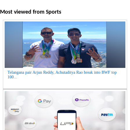
Most viewed from
Sports
Telangana pair Arjun Reddy, Achutaditya Rao break into BWF top
100...