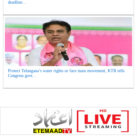
deadline...
Protect Telangana’s water rights or face mass movement, KTR tells
Congress govt...