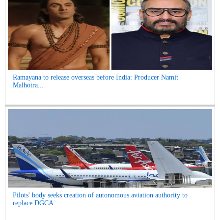
Ramayana to release overseas before India: Producer Namit
Malhotra...
Pilots' body seeks creation of autonomous aviation authority to
replace DGCA...