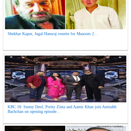
Shekhar Kapur, Jugal Hansraj reunite for Masoom 2...
KBC 18: Sunny Deol, Preity Zinta and Aamir Khan join Amitabh
Bachchan on opening episode...