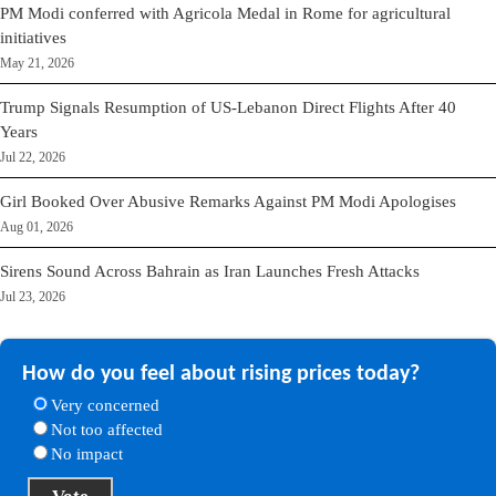
PM Modi conferred with Agricola Medal in Rome for agricultural
initiatives
May 21, 2026
Trump Signals Resumption of US-Lebanon Direct Flights After 40
Years
Jul 22, 2026
Girl Booked Over Abusive Remarks Against PM Modi Apologises
Aug 01, 2026
Sirens Sound Across Bahrain as Iran Launches Fresh Attacks
Jul 23, 2026
How do you feel about rising prices today?
Very concerned
Not too affected
No impact