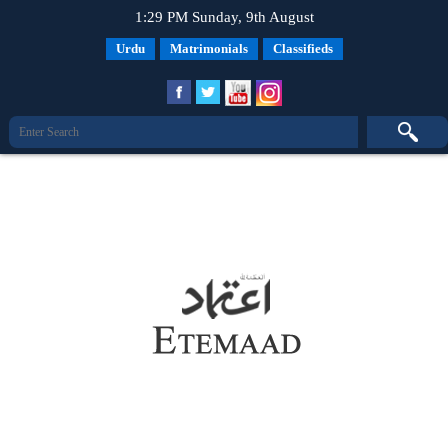
1:29 PM Sunday, 9th August
Urdu
Matrimonials
Classifieds