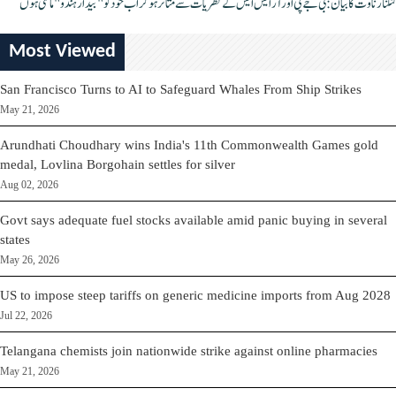
کنگنا رناوت کا بیان: بی جے پی اور آر ایس ایس کے نظریات سے متاثر ہو کر اب خود کو "بیدار ہندو" مانتی ہوں
Most Viewed
San Francisco Turns to AI to Safeguard Whales From Ship Strikes
May 21, 2026
Arundhati Choudhary wins India's 11th Commonwealth Games gold
medal, Lovlina Borgohain settles for silver
Aug 02, 2026
Govt says adequate fuel stocks available amid panic buying in several
states
May 26, 2026
US to impose steep tariffs on generic medicine imports from Aug 2028
Jul 22, 2026
Telangana chemists join nationwide strike against online pharmacies
May 21, 2026