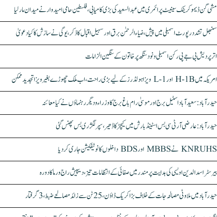
مشی گن ڈیموکریٹک سینیٹ پرائمری میں عبدالسعید کی بڑی کامیابی، فلسطین حامی امیدوار نے میدان مار لیا
سنبھل تشدد رپورٹ اسمبلی میں پیش، ضیاء الرحمٰن برق اور سہیل اقبال کا ذکر، یوگی نے سازش کا کیا دعویٰ
اتر پردیش بی جے پی رکن اسمبلی ونود سنگھ پر خاتون کے سنگین الزامات
امریکہ میں H-1B اور L-1 ویزا ہولڈرز کے لیے بڑی راحت، اب ملک چھوڑے بغیر ویزا تجدید ممکن
حیدرآباد: سعیدآباد اسٹیل برج اور موسیٰ رام باغ برج کا وزراء و دیگر رہنماؤں نے کیا معائنہ
حیدرآباد: عارضی آر ٹی سی بس اسٹینڈ بارش میں کیچڑ کا ڈھیر، سپر لگژری بس پھنس گئی
KNRUHS نے MBBS اور BDS داخلوں کا نوٹیفکیشن جاری کر دیا
بیرسٹر اسدالدین اویسی کی ہدایت پر مندر میں صفائی کے انتظامات تیز، دیپیش راج ورما کا دورہ
حیدرآباد میں ملاوٹی مصالحہ جات کے خلاف بڑا کریک ڈاؤن، 25 ٹن سے زائد مصالحے ضبط، 3 گرفتار