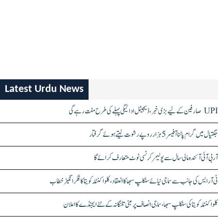
Latest Urdu News
UPI صارفین کے لیے بڑی خبر، ڈیجیٹل ادائیگی پہلے کی طرح مفت رہے گی
جگتیال میں گرام پالنا آفیسر 5 ہزار روپے رشوت لیتے ہوئے گرفتار
آر بی آئی آئندہ مالی سال سے پولیمر کرنسی نوٹ متعارف کرائے گا
ٹی آر ایس کی جانب سے سماجی نیائے سنکلپ سبھا کا انعقاد، کلواکنٹلہ کویتا کا فکر انگیز خطاب
کلواکنٹلہ کویتا کی سنکلپ سبھا، سماجی انصاف پر مبنی تلنگانہ کے نئے ایجنڈے کا اعلان