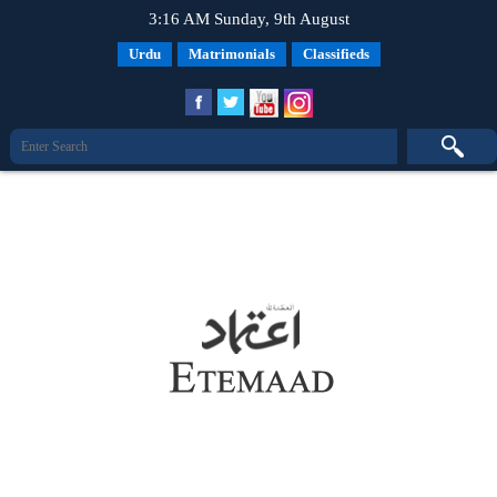
3:16 AM Sunday, 9th August
Urdu
Matrimonials
Classifieds