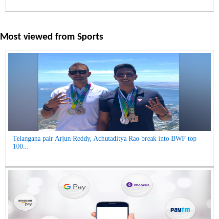
Most viewed from
Sports
Telangana pair Arjun Reddy, Achutaditya Rao break into BWF top
100...