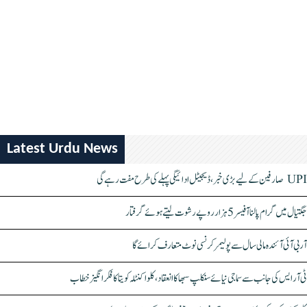
Latest Urdu News
UPI صارفین کے لیے بڑی خبر، ڈیجیٹل ادائیگی پہلے کی طرح مفت رہے گی
جگتیال میں گرام پالنا آفیسر 5 ہزار روپے رشوت لیتے ہوئے گرفتار
آر بی آئی آئندہ مالی سال سے پولیمر کرنسی نوٹ متعارف کرائے گا
ٹی آر ایس کی جانب سے سماجی نیائے سنکلپ سبھا کا انعقاد، کلواکنٹلہ کویتا کا فکر انگیز خطاب