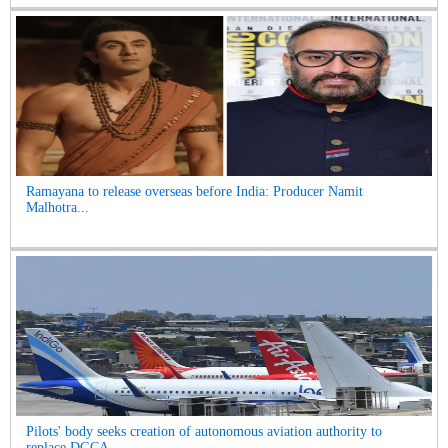
Ramayana to release overseas before India: Producer Namit
Malhotra...
Pilots' body seeks creation of autonomous aviation authority to
replace DGCA...