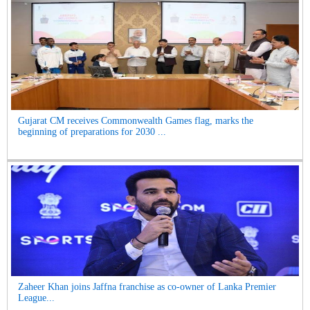
Gujarat CM receives Commonwealth Games flag, marks the
beginning of preparations for 2030 ...
Zaheer Khan joins Jaffna franchise as co-owner of Lanka Premier
League...