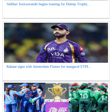
Vaibhav Sooryavanshi begins training for Duleep Trophy...
Rahane signs with Amsterdam Flames for inaugural ETPL...