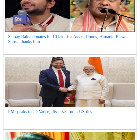
Samay Raina donates Rs 10 lakh for Assam floods, Himanta Biswa
Sarma thanks him...
PM speaks to JD Vance, discusses India-US ties...