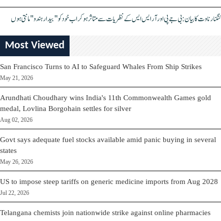
کنگنا رناوت کا بیان: بی جے پی اور آر ایس ایس کے نظریات سے متاثر ہو کر اب خود کو "بیدار ہندو" مانتی ہوں
Most Viewed
San Francisco Turns to AI to Safeguard Whales From Ship Strikes
May 21, 2026
Arundhati Choudhary wins India's 11th Commonwealth Games gold
medal, Lovlina Borgohain settles for silver
Aug 02, 2026
Govt says adequate fuel stocks available amid panic buying in several
states
May 26, 2026
US to impose steep tariffs on generic medicine imports from Aug 2028
Jul 22, 2026
Telangana chemists join nationwide strike against online pharmacies