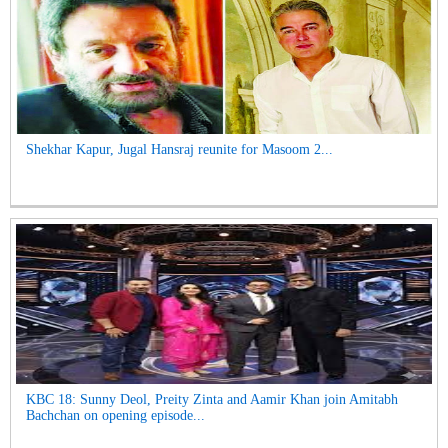
Shekhar Kapur, Jugal Hansraj reunite for Masoom 2...
KBC 18: Sunny Deol, Preity Zinta and Aamir Khan join Amitabh
Bachchan on opening episode...