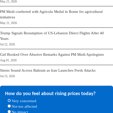
May 21, 2026
PM Modi conferred with Agricola Medal in Rome for agricultural
initiatives
May 21, 2026
Trump Signals Resumption of US-Lebanon Direct Flights After 40
Years
Jul 22, 2026
Girl Booked Over Abusive Remarks Against PM Modi Apologises
Aug 01, 2026
Sirens Sound Across Bahrain as Iran Launches Fresh Attacks
Jul 23, 2026
How do you feel about rising prices today?
Very concerned
Not too affected
No impact