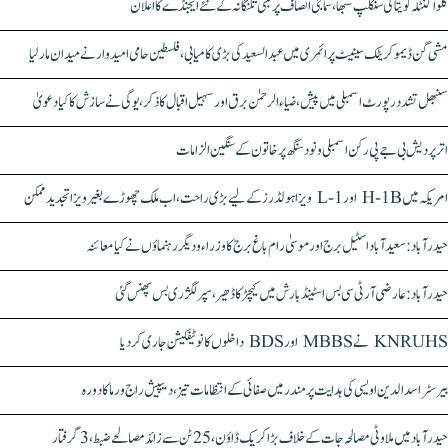
کلواکنٹلہ کویتا کی سنکلپ سبھا، سماجی انصاف پر مبنی تلنگانہ کے نئے ایجنڈے کا اعلان
مشی گن ڈیموکریٹک سینیٹ پرائمری میں عبدالسعید کی بڑی کامیابی، فلسطین حامی امیدوار نے میدان مار لیا
سنبھل تشدد رپورٹ اسمبلی میں پیش، ضیاء الرحمٰن برق اور سہیل اقبال کا ذکر، یوگی نے سازش کا کیا دعویٰ
اتر پردیش بی جے پی رکن اسمبلی ونود سنگھ پر خاتون کے سنگین الزامات
امریکہ میں H-1B اور L-1 ویزا ہولڈرز کے لیے بڑی راحت، اب ملک چھوڑے بغیر ویزا تجدید ممکن
حیدرآباد: سعیدآباد اسٹیل برج اور موسیٰ رام باغ برج کا وزراء و دیگر رہنماؤں نے کیا معائنہ
حیدرآباد: عارضی آر ٹی سی بس اسٹینڈ بارش میں کیچڑ کا ڈھیر، سپر لگژری بس پھنس گئی
KNRUHS نے MBBS اور BDS داخلوں کا نوٹیفکیشن جاری کر دیا
بیرسٹر اسدالدین اویسی کی ہدایت پر مندر میں صفائی کے انتظامات تیز، دیپیش راج ورما کا دورہ
حیدرآباد میں ملاوٹی مصالحہ جات کے خلاف بڑا کریک ڈاؤن، 25 ٹن سے زائد مصالحے ضبط، 3 گرفتار