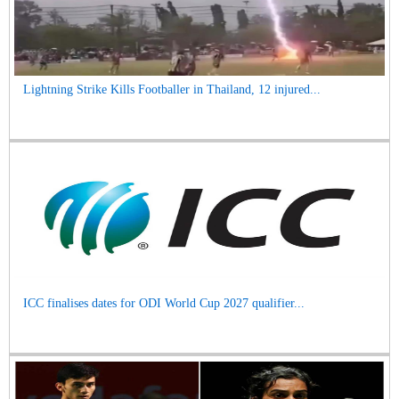
Lightning Strike Kills Footballer in Thailand, 12 injured...
ICC finalises dates for ODI World Cup 2027 qualifier...