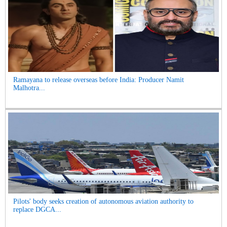
Ramayana to release overseas before India: Producer Namit
Malhotra...
Pilots' body seeks creation of autonomous aviation authority to
replace DGCA...