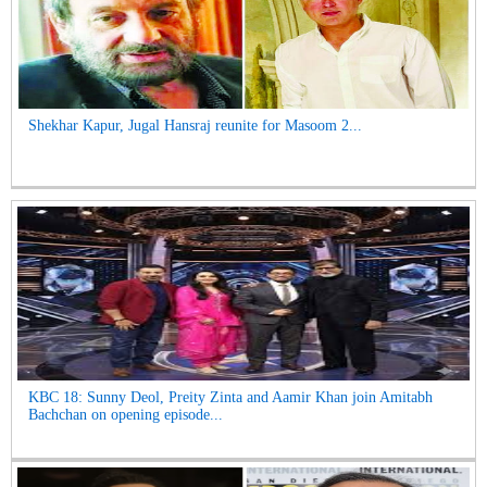
Shekhar Kapur, Jugal Hansraj reunite for Masoom 2...
KBC 18: Sunny Deol, Preity Zinta and Aamir Khan join Amitabh
Bachchan on opening episode...