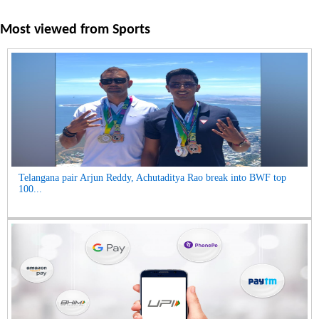
Most viewed from
Sports
Telangana pair Arjun Reddy, Achutaditya Rao break into BWF top
100...