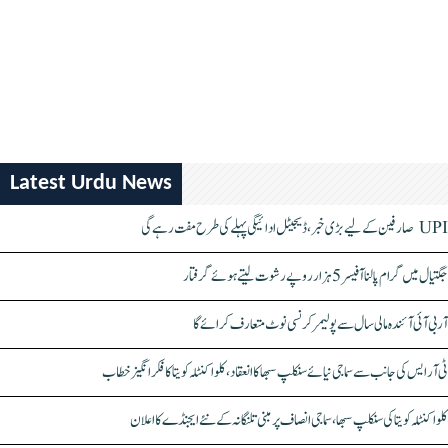
Latest Urdu News
UPI صارفین کے لیے بڑی خبر، ڈیجیٹل ادائیگی پہلے کی طرح مفت رہے گی
جگتیال میں گرام پالنا آفیسر 5 ہزار روپے رشوت لیتے ہوئے گرفتار
آر بی آئی آئندہ مالی سال سے پولیمر کرنسی نوٹ متعارف کرائے گا
ٹی آر ایس کی جانب سے سماجی نیائے سنکلپ سبھا کا انعقاد، کلواکنٹلہ کویتا کا فکر انگیز خطاب
کلواکنٹلہ کویتا کی سنکلپ سبھا، سماجی انصاف پر مبنی تلنگانہ کے نئے ایجنڈے کا اعلان