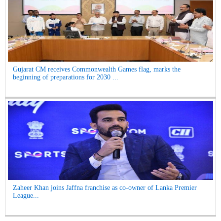
Gujarat CM receives Commonwealth Games flag, marks the
beginning of preparations for 2030 ...
Zaheer Khan joins Jaffna franchise as co-owner of Lanka Premier
League...