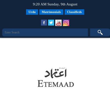
9:20 AM Sunday, 9th August
Urdu
Matrimonials
Classifieds