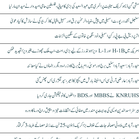
مشی گن ڈیموکریٹک سینیٹ پرائمری میں عبدالسعید کی بڑی کامیابی، فلسطین حامی امیدوار نے میدان مار لیا
سنبھل تشدد رپورٹ اسمبلی میں پیش، ضیاء الرحمٰن برق اور سہیل اقبال کا ذکر، یوگی نے سازش کا کیا دعویٰ
اتر پردیش بی جے پی رکن اسمبلی ونود سنگھ پر خاتون کے سنگین الزامات
امریکہ میں H-1B اور L-1 ویزا ہولڈرز کے لیے بڑی راحت، اب ملک چھوڑے بغیر ویزا تجدید ممکن
حیدرآباد: سعیدآباد اسٹیل برج اور موسیٰ رام باغ برج کا وزراء و دیگر رہنماؤں نے کیا معائنہ
حیدرآباد: عارضی آر ٹی سی بس اسٹینڈ بارش میں کیچڑ کا ڈھیر، سپر لگژری بس پھنس گئی
KNRUHS نے MBBS اور BDS داخلوں کا نوٹیفکیشن جاری کر دیا
بیرسٹر اسدالدین اویسی کی ہدایت پر مندر میں صفائی کے انتظامات تیز، دیپیش راج ورما کا دورہ
حیدرآباد میں ملاوٹی مصالحہ جات کے خلاف بڑا کریک ڈاؤن، 25 ٹن سے زائد مصالحے ضبط، 3 گرفتار