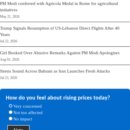
PM Modi conferred with Agricola Medal in Rome for agricultural
initiatives
May 21, 2026
Trump Signals Resumption of US-Lebanon Direct Flights After 40
Years
Jul 22, 2026
Girl Booked Over Abusive Remarks Against PM Modi Apologises
Aug 01, 2026
Sirens Sound Across Bahrain as Iran Launches Fresh Attacks
Jul 23, 2026
How do you feel about rising prices today?
Very concerned
Not too affected
No impact