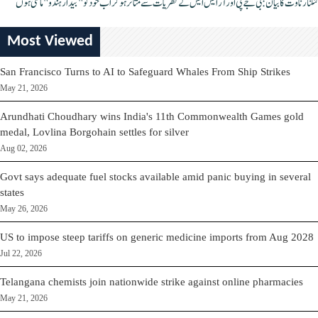
کنگنا رناوت کا بیان: بی جے پی اور آر ایس ایس کے نظریات سے متاثر ہو کر اب خود کو "بیدار ہندو" مانتی ہوں
Most Viewed
San Francisco Turns to AI to Safeguard Whales From Ship Strikes
May 21, 2026
Arundhati Choudhary wins India's 11th Commonwealth Games gold
medal, Lovlina Borgohain settles for silver
Aug 02, 2026
Govt says adequate fuel stocks available amid panic buying in several
states
May 26, 2026
US to impose steep tariffs on generic medicine imports from Aug 2028
Jul 22, 2026
Telangana chemists join nationwide strike against online pharmacies
May 21, 2026