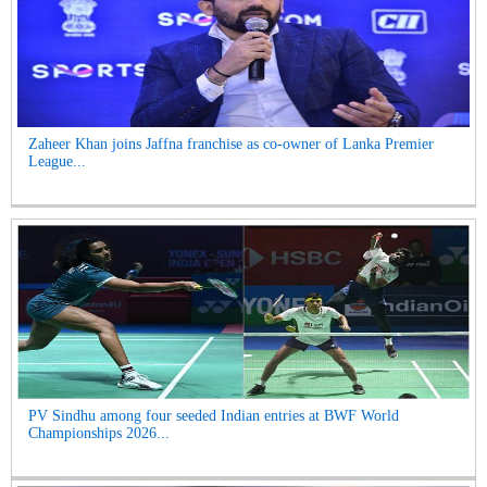
Zaheer Khan joins Jaffna franchise as co-owner of Lanka Premier
League...
PV Sindhu among four seeded Indian entries at BWF World
Championships 2026...