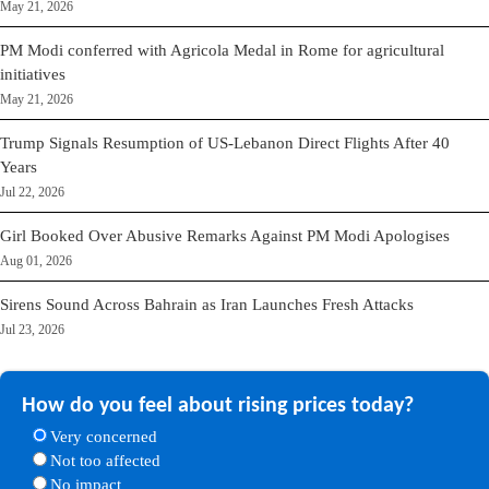
May 21, 2026
PM Modi conferred with Agricola Medal in Rome for agricultural
initiatives
May 21, 2026
Trump Signals Resumption of US-Lebanon Direct Flights After 40
Years
Jul 22, 2026
Girl Booked Over Abusive Remarks Against PM Modi Apologises
Aug 01, 2026
Sirens Sound Across Bahrain as Iran Launches Fresh Attacks
Jul 23, 2026
How do you feel about rising prices today?
Very concerned
Not too affected
No impact