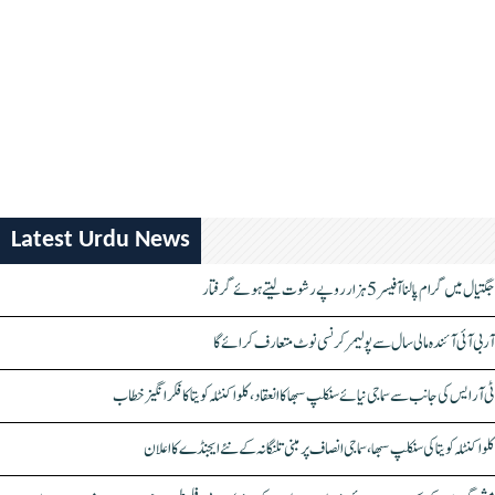
Latest Urdu News
جگتیال میں گرام پالنا آفیسر 5 ہزار روپے رشوت لیتے ہوئے گرفتار
آر بی آئی آئندہ مالی سال سے پولیمر کرنسی نوٹ متعارف کرائے گا
ٹی آر ایس کی جانب سے سماجی نیائے سنکلپ سبھا کا انعقاد، کلواکنٹلہ کویتا کا فکر انگیز خطاب
کلواکنٹلہ کویتا کی سنکلپ سبھا، سماجی انصاف پر مبنی تلنگانہ کے نئے ایجنڈے کا اعلان