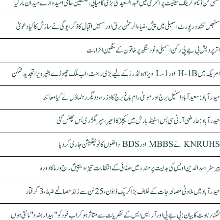
مشی گن ڈیموکریٹک سینیٹ پرائمری میں عبدالسعید کی بڑی کامیابی، فلسطین حامی امیدوار نے میدان مار لیا
سنبھل تشدد رپورٹ اسمبلی میں پیش، ضیاء الرحمٰن برق اور سہیل اقبال کا ذکر، یوگی نے سازش کا کیا دعویٰ
اتر پردیش بی جے پی رکن اسمبلی ونود سنگھ پر خاتون کے سنگین الزامات
امریکہ میں H-1B اور L-1 ویزا ہولڈرز کے لیے بڑی راحت، اب ملک چھوڑے بغیر ویزا تجدید ممکن
حیدرآباد: سعیدآباد اسٹیل برج اور موسیٰ رام باغ برج کا وزراء و دیگر رہنماؤں نے کیا معائنہ
حیدرآباد: عارضی آر ٹی سی بس اسٹینڈ بارش میں کیچڑ کا ڈھیر، سپر لگژری بس پھنس گئی
KNRUHS نے MBBS اور BDS داخلوں کا نوٹیفکیشن جاری کر دیا
بیرسٹر اسدالدین اویسی کی ہدایت پر مندر میں صفائی کے انتظامات تیز، دیپیش راج ورما کا دورہ
حیدرآباد میں ملاوٹی مصالحہ جات کے خلاف بڑا کریک ڈاؤن، 25 ٹن سے زائد مصالحے ضبط، 3 گرفتار
کنگنا رناوت کا بیان: بی جے پی اور آر ایس ایس کے نظریات سے متاثر ہو کر اب خود کو "بیدار ہندو" مانتی ہوں