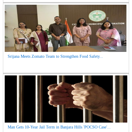
Srijana Meets Zomato Team to Strengthen Food Safety...
Man Gets 10-Year Jail Term in Banjara Hills 'POCSO Case'...