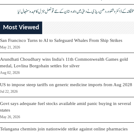
تلنگانہ کے ڈاکٹر وشنو وردھن ریڈی نے دبئی میں ہندوستان کے نئے قونصل جنرل کا عہدہ سنبھال لیا
Most Viewed
San Francisco Turns to AI to Safeguard Whales From Ship Strikes
May 21, 2026
Arundhati Choudhary wins India's 11th Commonwealth Games gold
medal, Lovlina Borgohain settles for silver
Aug 02, 2026
US to impose steep tariffs on generic medicine imports from Aug 2028
Jul 22, 2026
Govt says adequate fuel stocks available amid panic buying in several
states
May 26, 2026
Telangana chemists join nationwide strike against online pharmacies