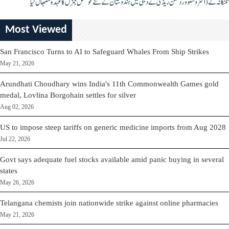
تلنگانہ کے ڈاکٹر وشنو وردھن ریڈی نے دبئی میں ہندوستان کے نئے قونصل جنرل کا عہدہ سنبھال لیا
Most Viewed
San Francisco Turns to AI to Safeguard Whales From Ship Strikes
May 21, 2026
Arundhati Choudhary wins India's 11th Commonwealth Games gold
medal, Lovlina Borgohain settles for silver
Aug 02, 2026
US to impose steep tariffs on generic medicine imports from Aug 2028
Jul 22, 2026
Govt says adequate fuel stocks available amid panic buying in several
states
May 26, 2026
Telangana chemists join nationwide strike against online pharmacies
May 21, 2026