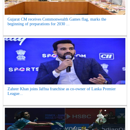
Gujarat CM receives Commonwealth Games flag, marks the
beginning of preparations for 2030 ...
Zaheer Khan joins Jaffna franchise as co-owner of Lanka Premier
League...