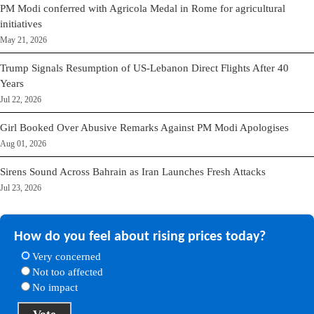
PM Modi conferred with Agricola Medal in Rome for agricultural
initiatives
May 21, 2026
Trump Signals Resumption of US-Lebanon Direct Flights After 40
Years
Jul 22, 2026
Girl Booked Over Abusive Remarks Against PM Modi Apologises
Aug 01, 2026
Sirens Sound Across Bahrain as Iran Launches Fresh Attacks
Jul 23, 2026
How do you feel about rising prices today?
Very concerned
Not too affected
No impact