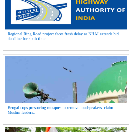
Regional Ring Road project faces fresh delay as NHAI extends bid
deadline for sixth time...
Bengal cops pressuring mosques to remove loudspeakers, claim
Muslim leaders...