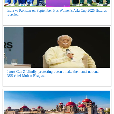
India vs Pakistan on September 5 as Women's Asia Cup 2026 fixtures
revealed...
I trust Gen Z blindly, protesting doesn't make them anti-national:
RSS chief Mohan Bhagwat...