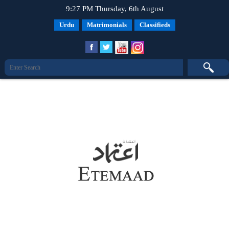
9:27 PM Thursday, 6th August
Urdu
Matrimonials
Classifieds