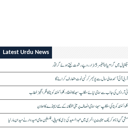
Latest Urdu News
جگتیال میں گرام پالنا آفیسر 5 ہزار روپے رشوت لیتے ہوئے گرفتار
آر بی آئی آئندہ مالی سال سے پولیمر کرنسی نوٹ متعارف کرائے گا
ٹی آر ایس کی جانب سے سماجی نیائے سنکلپ سبھا کا انعقاد، کلواکنٹلہ کویتا کا فکر انگیز خطاب
کلواکنٹلہ کویتا کی سنکلپ سبھا، سماجی انصاف پر مبنی تلنگانہ کے نئے ایجنڈے کا اعلان
مشی گن ڈیموکریٹک سینیٹ پرائمری میں عبدالسعید کی بڑی کامیابی، فلسطین حامی امیدوار نے میدان مار لیا