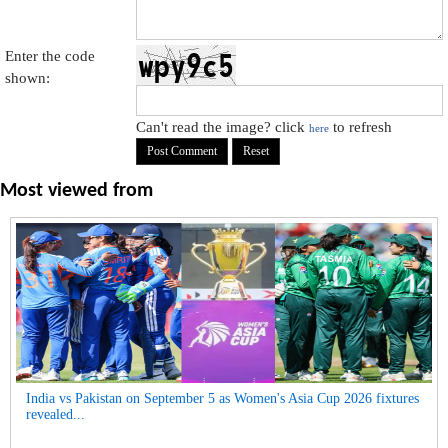
Enter the code
shown:
Can't read the image? click
to refresh
here
Most viewed from
India vs Pakistan on September 5 as Women's Asia Cup 2026 fixtures
revealed...