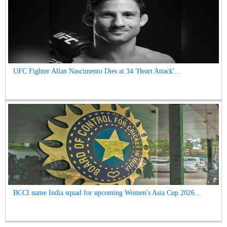
UFC Fighter Allan Nascimento Dies at 34 'Heart Attack'...
BCCI name India squad for upcoming Women's Asia Cup 2026...