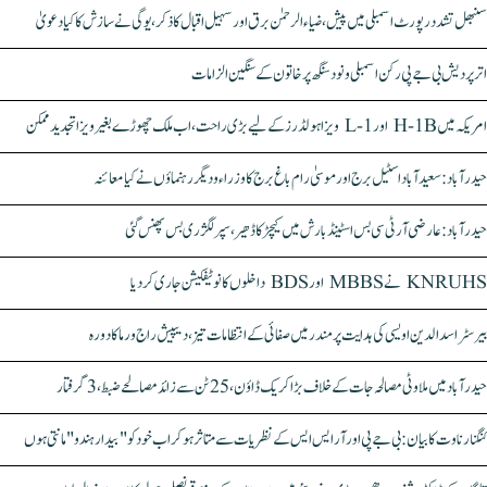
سنبھل تشدد رپورٹ اسمبلی میں پیش، ضیاء الرحمٰن برق اور سہیل اقبال کا ذکر، یوگی نے سازش کا کیا دعویٰ
اتر پردیش بی جے پی رکن اسمبلی ونود سنگھ پر خاتون کے سنگین الزامات
امریکہ میں H-1B اور L-1 ویزا ہولڈرز کے لیے بڑی راحت، اب ملک چھوڑے بغیر ویزا تجدید ممکن
حیدرآباد: سعیدآباد اسٹیل برج اور موسیٰ رام باغ برج کا وزراء و دیگر رہنماؤں نے کیا معائنہ
حیدرآباد: عارضی آر ٹی سی بس اسٹینڈ بارش میں کیچڑ کا ڈھیر، سپر لگژری بس پھنس گئی
KNRUHS نے MBBS اور BDS داخلوں کا نوٹیفکیشن جاری کر دیا
بیرسٹر اسدالدین اویسی کی ہدایت پر مندر میں صفائی کے انتظامات تیز، دیپیش راج ورما کا دورہ
حیدرآباد میں ملاوٹی مصالحہ جات کے خلاف بڑا کریک ڈاؤن، 25 ٹن سے زائد مصالحے ضبط، 3 گرفتار
کنگنا رناوت کا بیان: بی جے پی اور آر ایس ایس کے نظریات سے متاثر ہو کر اب خود کو "بیدار ہندو" مانتی ہوں