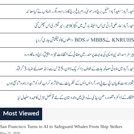
حیدرآباد: سعیدآباد اسٹیل برج اور موسیٰ رام باغ برج کا وزراء و دیگر رہنماؤں نے کیا معائنہ
حیدرآباد: عارضی آر ٹی سی بس اسٹینڈ بارش میں کیچڑ کا ڈھیر، سپر لگژری بس پھنس گئی
KNRUHS نے MBBS اور BDS داخلوں کا نوٹیفکیشن جاری کر دیا
بیرسٹر اسدالدین اویسی کی ہدایت پر مندر میں صفائی کے انتظامات تیز، دیپیش راج ورما کا دورہ
حیدرآباد میں ملاوٹی مصالحہ جات کے خلاف بڑا کریک ڈاؤن، 25 ٹن سے زائد مصالحے ضبط، 3 گرفتار
کنگنا رناوت کا بیان: بی جے پی اور آر ایس ایس کے نظریات سے متاثر ہو کر اب خود کو "بیدار ہندو" مانتی ہوں
تلنگانہ کے ڈاکٹر وشنو وردھن ریڈی نے دبئی میں ہندوستان کے نئے قونصل جنرل کا عہدہ سنبھال لیا
Most Viewed
San Francisco Turns to AI to Safeguard Whales From Ship Strikes
May 21, 2026