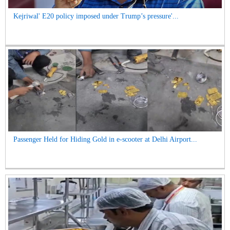
Kejriwal' E20 policy imposed under Trump’s pressure'...
Passenger Held for Hiding Gold in e-scooter at Delhi Airport...