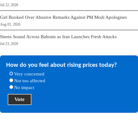
Jul 22, 2026
Girl Booked Over Abusive Remarks Against PM Modi Apologises
Aug 01, 2026
Sirens Sound Across Bahrain as Iran Launches Fresh Attacks
Jul 23, 2026
How do you feel about rising prices today?
Very concerned
Not too affected
No impact