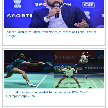
Zaheer Khan joins Jaffna franchise as co-owner of Lanka Premier
League...
PV Sindhu among four seeded Indian entries at BWF World
Championships 2026...