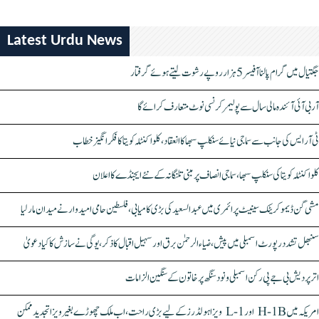
Latest Urdu News
جگتیال میں گرام پالنا آفیسر 5 ہزار روپے رشوت لیتے ہوئے گرفتار
آر بی آئی آئندہ مالی سال سے پولیمر کرنسی نوٹ متعارف کرائے گا
ٹی آر ایس کی جانب سے سماجی نیائے سنکلپ سبھا کا انعقاد، کلواکنٹلہ کویتا کا فکر انگیز خطاب
کلواکنٹلہ کویتا کی سنکلپ سبھا، سماجی انصاف پر مبنی تلنگانہ کے نئے ایجنڈے کا اعلان
مشی گن ڈیموکریٹک سینیٹ پرائمری میں عبدالسعید کی بڑی کامیابی، فلسطین حامی امیدوار نے میدان مار لیا
سنبھل تشدد رپورٹ اسمبلی میں پیش، ضیاء الرحمٰن برق اور سہیل اقبال کا ذکر، یوگی نے سازش کا کیا دعویٰ
اتر پردیش بی جے پی رکن اسمبلی ونود سنگھ پر خاتون کے سنگین الزامات
امریکہ میں H-1B اور L-1 ویزا ہولڈرز کے لیے بڑی راحت، اب ملک چھوڑے بغیر ویزا تجدید ممکن