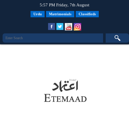
5:57 PM Friday, 7th August
Urdu
Matrimonials
Classifieds