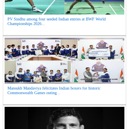
PV Sindhu among four seeded Indian entries at BWF World
Championships 2026...
Mansukh Mandaviya felicitates Indian boxers for historic
Commonwealth Games outing...