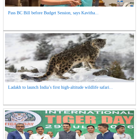
Pass BC Bill before Budget Session, says Kavitha...
Ladakh to launch India’s first high-altitude wildlife safari...