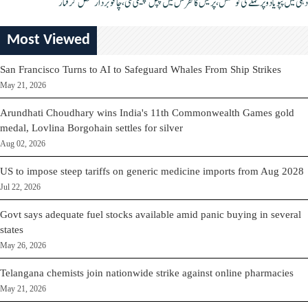
دہلی میں پپو یادو پر حملے کی کوشش، پریس کانفرنس میں چپل پھینکی گئی، چاقو بردار شخص گرفتار
Most Viewed
San Francisco Turns to AI to Safeguard Whales From Ship Strikes
May 21, 2026
Arundhati Choudhary wins India's 11th Commonwealth Games gold
medal, Lovlina Borgohain settles for silver
Aug 02, 2026
US to impose steep tariffs on generic medicine imports from Aug 2028
Jul 22, 2026
Govt says adequate fuel stocks available amid panic buying in several
states
May 26, 2026
Telangana chemists join nationwide strike against online pharmacies
May 21, 2026