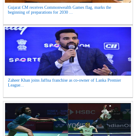
Gujarat CM receives Commonwealth Games flag, marks the
beginning of preparations for 2030 ...
Zaheer Khan joins Jaffna franchise as co-owner of Lanka Premier
League...