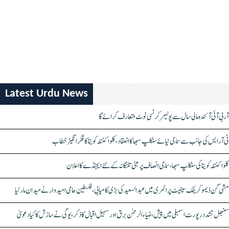
Latest Urdu News
آر بی آئی آئندہ مالی سال سے پولیمر کرنسی نوٹ متعارف کرائے گا
ٹی آر ایس کی جانب سے سماجی نیائے سنکلپ سبھا کا انعقاد، کلواکنٹلہ کویتا کا فکر انگیز خطاب
کلواکنٹلہ کویتا کی سنکلپ سبھا، سماجی انصاف پر مبنی تلنگانہ کے نئے ایجنڈے کا اعلان
مشی گن ڈیموکریٹک سینیٹ پرائمری میں عبدالسعید کی بڑی کامیابی، فلسطین حامی امیدوار نے میدان مار لیا
سنبھل تشدد رپورٹ اسمبلی میں پیش، ضیاء الرحمٰن برق اور سہیل اقبال کا ذکر، یوگی نے سازش کا کیا دعویٰ