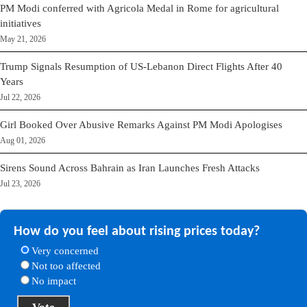
PM Modi conferred with Agricola Medal in Rome for agricultural
initiatives
May 21, 2026
Trump Signals Resumption of US-Lebanon Direct Flights After 40
Years
Jul 22, 2026
Girl Booked Over Abusive Remarks Against PM Modi Apologises
Aug 01, 2026
Sirens Sound Across Bahrain as Iran Launches Fresh Attacks
Jul 23, 2026
How do you feel about rising prices today?
Very concerned
Not too affected
No impact