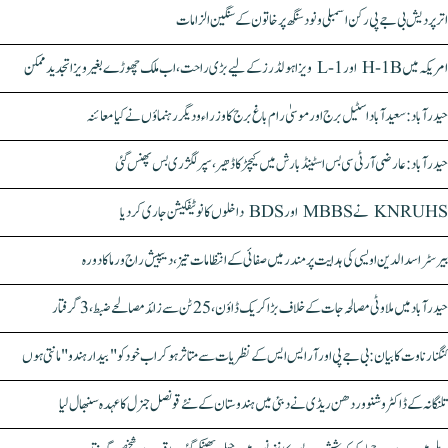
اتر پردیش بی جے پی رکن اسمبلی ونود سنگھ پر خاتون کے سنگین الزامات
امریکہ میں H-1B اور L-1 ویزا ہولڈرز کے لیے بڑی راحت، اب ملک چھوڑے بغیر ویزا تجدید ممکن
حیدرآباد: سعیدآباد اسٹیل برج اور موسیٰ رام باغ برج کا وزراء و دیگر رہنماؤں نے کیا معائنہ
حیدرآباد: عارضی آر ٹی سی بس اسٹینڈ بارش میں کیچڑ کا ڈھیر، سپر لگژری بس پھنس گئی
KNRUHS نے MBBS اور BDS داخلوں کا نوٹیفکیشن جاری کر دیا
بیرسٹر اسدالدین اویسی کی ہدایت پر مندر میں صفائی کے انتظامات تیز، دیپیش راج ورما کا دورہ
حیدرآباد میں ملاوٹی مصالحہ جات کے خلاف بڑا کریک ڈاؤن، 25 ٹن سے زائد مصالحے ضبط، 3 گرفتار
کنگنا رناوت کا بیان: بی جے پی اور آر ایس ایس کے نظریات سے متاثر ہو کر اب خود کو "بیدار ہندو" مانتی ہوں
تلنگانہ کے ڈاکٹر وشنو وردھن ریڈی نے دبئی میں ہندوستان کے نئے قونصل جنرل کا عہدہ سنبھال لیا