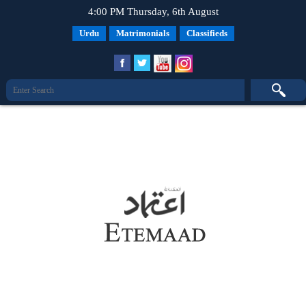
4:00 PM Thursday, 6th August
Urdu
Matrimonials
Classifieds