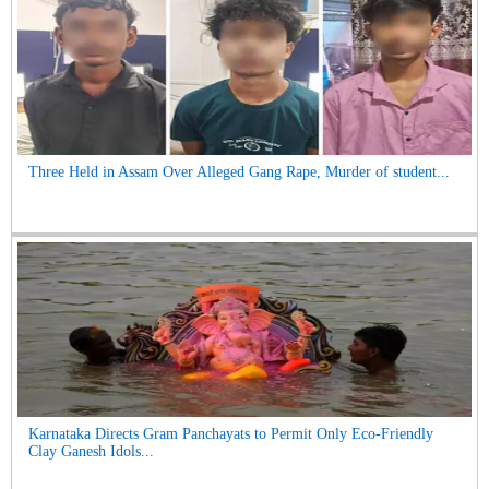
Three Held in Assam Over Alleged Gang Rape, Murder of student...
Karnataka Directs Gram Panchayats to Permit Only Eco-Friendly
Clay Ganesh Idols...