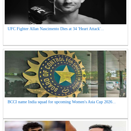
UFC Fighter Allan Nascimento Dies at 34 'Heart Attack'...
BCCI name India squad for upcoming Women's Asia Cup 2026...