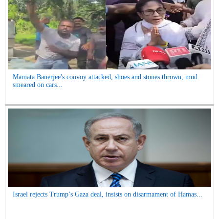
Mamata Banerjee's convoy attacked, shoes and stones thrown, mud
smeared on cars...
Israel rejects Trump’s Gaza deal, insists on disarmament of Hamas...