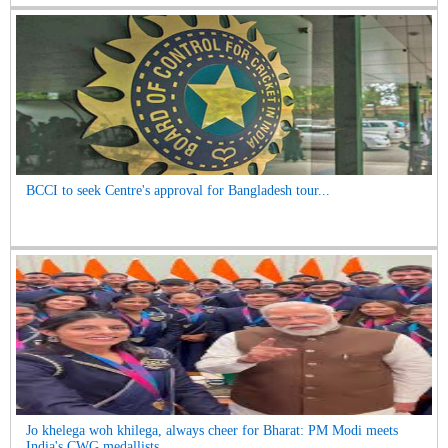
BCCI to seek Centre's approval for Bangladesh tour...
Jo khelega woh khilega, always cheer for Bharat: PM Modi meets
India's CWG medallists...