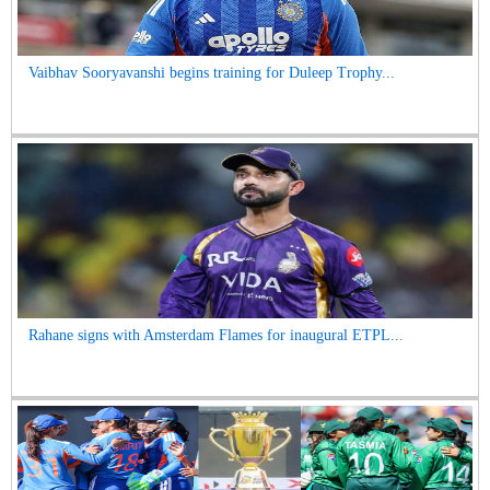
Vaibhav Sooryavanshi begins training for Duleep Trophy...
Rahane signs with Amsterdam Flames for inaugural ETPL...