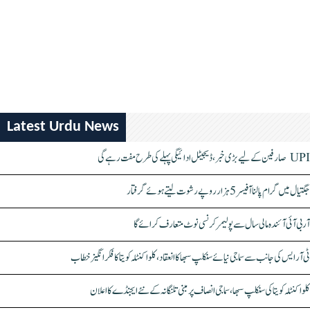
Latest Urdu News
UPI صارفین کے لیے بڑی خبر، ڈیجیٹل ادائیگی پہلے کی طرح مفت رہے گی
جگتیال میں گرام پالنا آفیسر 5 ہزار روپے رشوت لیتے ہوئے گرفتار
آر بی آئی آئندہ مالی سال سے پولیمر کرنسی نوٹ متعارف کرائے گا
ٹی آر ایس کی جانب سے سماجی نیائے سنکلپ سبھا کا انعقاد، کلواکنٹلہ کویتا کا فکر انگیز خطاب
کلواکنٹلہ کویتا کی سنکلپ سبھا، سماجی انصاف پر مبنی تلنگانہ کے نئے ایجنڈے کا اعلان