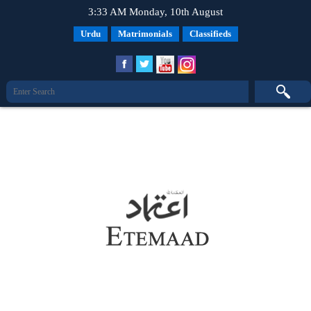
3:33 AM Monday, 10th August
Urdu
Matrimonials
Classifieds