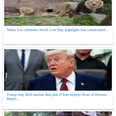
Nehru Zoo celebrates World Lion Day, highlights lion conservation...
Trump may ditch nuclear deal plan if Iran reopens Strait of Hormuz:
Report...