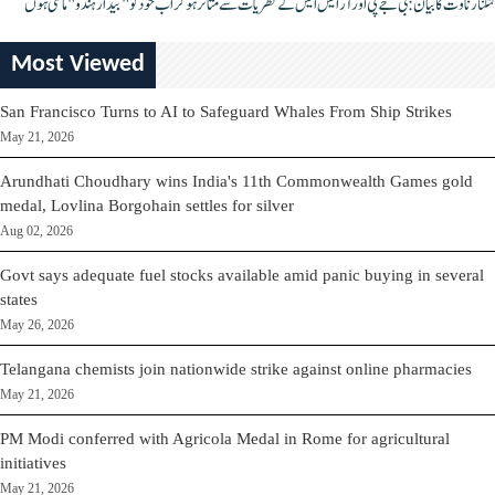
کنگنا رناوت کا بیان: بی جے پی اور آر ایس ایس کے نظریات سے متاثر ہو کر اب خود کو "بیدار ہندو" مانتی ہوں
Most Viewed
San Francisco Turns to AI to Safeguard Whales From Ship Strikes
May 21, 2026
Arundhati Choudhary wins India's 11th Commonwealth Games gold
medal, Lovlina Borgohain settles for silver
Aug 02, 2026
Govt says adequate fuel stocks available amid panic buying in several
states
May 26, 2026
Telangana chemists join nationwide strike against online pharmacies
May 21, 2026
PM Modi conferred with Agricola Medal in Rome for agricultural
initiatives
May 21, 2026