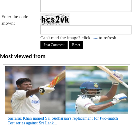
Enter the code
shown:
Can't read the image? click
to refresh
here
Most viewed from
Sarfaraz Khan named Sai Sudharsan's replacement for two-match
Test series against Sri Lank...