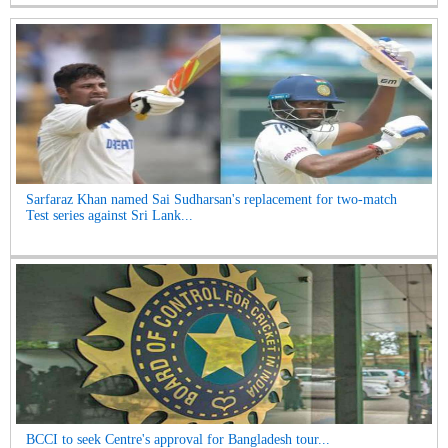
Sarfaraz Khan named Sai Sudharsan's replacement for two-match
Test series against Sri Lank...
BCCI to seek Centre's approval for Bangladesh tour...