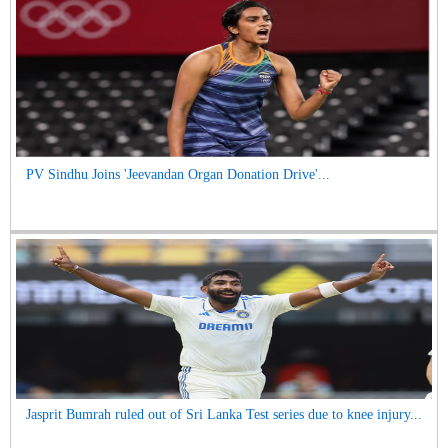
PV Sindhu Joins 'Jeevandan Organ Donation Drive'...
Jasprit Bumrah ruled out of Sri Lanka Test series due to knee injury...