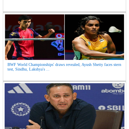
BWF World Championships' draws revealed, Ayush Shetty faces stern
test, Sindhu, Lakshya's ...