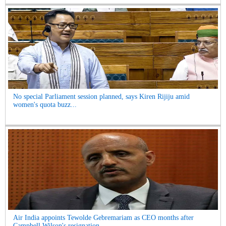
No special Parliament session planned, says Kiren Rijiju amid
women's quota buzz...
Air India appoints Tewolde Gebremariam as CEO months after
Campbell Wilson's resignation...