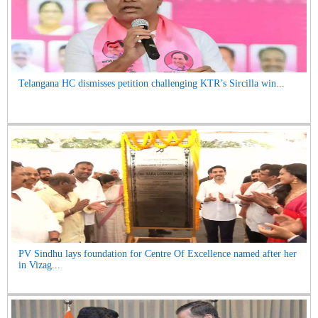
Telangana HC dismisses petition challenging KTR’s Sircilla win...
PV Sindhu lays foundation for Centre Of Excellence named after her
in Vizag...