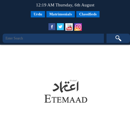
12:19 AM Thursday, 6th August
Urdu
Matrimonials
Classifieds