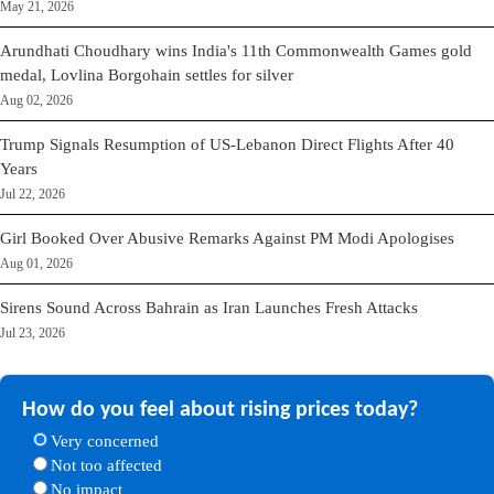
May 21, 2026
Arundhati Choudhary wins India's 11th Commonwealth Games gold
medal, Lovlina Borgohain settles for silver
Aug 02, 2026
Trump Signals Resumption of US-Lebanon Direct Flights After 40
Years
Jul 22, 2026
Girl Booked Over Abusive Remarks Against PM Modi Apologises
Aug 01, 2026
Sirens Sound Across Bahrain as Iran Launches Fresh Attacks
Jul 23, 2026
How do you feel about rising prices today?
Very concerned
Not too affected
No impact