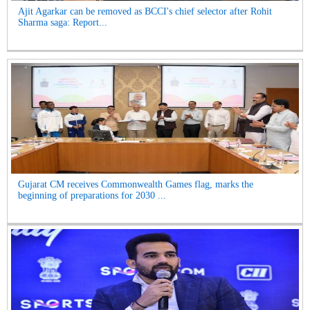
Ajit Agarkar can be removed as BCCI's chief selector after Rohit
Sharma saga: Report...
Gujarat CM receives Commonwealth Games flag, marks the
beginning of preparations for 2030 ...