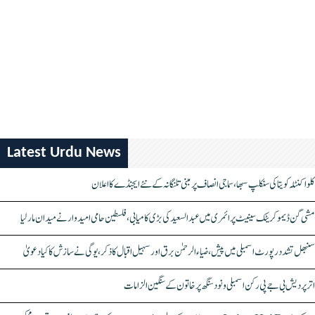
Latest Urdu News
کلواکنٹلہ کویتا کی سنکلپ سبھا، سماجی انصاف پر مبنی تلنگانہ کے نئے ایجنڈے کا اعلان
مشی گن ڈیموکریٹک سینیٹ پرائمری میں عبدالسعید کی بڑی کامیابی، فلسطین حامی امیدوار نے میدان مار لیا
سنبھل تشدد رپورٹ اسمبلی میں پیش، ضیاء الرحمٰن برق اور سہیل اقبال کا ذکر، یوگی نے سازش کا کیا دعویٰ
اتر پردیش بی جے پی رکن اسمبلی ونود سنگھ پر خاتون کے سنگین الزامات