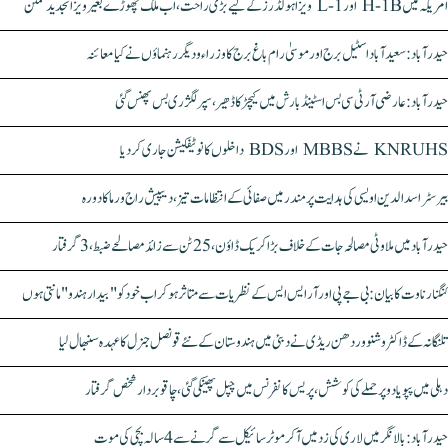
امریکہ میں H-1B اور L-1 ویزا ہولڈرز کے لیے بڑی راحت، اب ملک چھوڑے بغیر ویزا تجدید ممکن
حیدرآباد: سعیدآباد اسٹیل برج اور موسیٰ رام باغ برج کا وزراء و دیگر رہنماؤں نے کیا معائنہ
حیدرآباد: عارضی آر ٹی سی بس اسٹینڈ بارش میں کیچڑ کا ڈھیر، سپر لگژری بس پھنس گئی
KNRUHS نے MBBS اور BDS داخلوں کا نوٹیفکیشن جاری کر دیا
بیرسٹر اسدالدین اویسی کی ہدایت پر مندر میں صفائی کے انتظامات تیز، دیپیش راج ورما کا دورہ
حیدرآباد میں ملاوٹی مصالحہ جات کے خلاف بڑا کریک ڈاؤن، 25 ٹن سے زائد مصالحے ضبط، 3 گرفتار
کنگنا رناوت کا بیان: بی جے پی اور آر ایس ایس کے نظریات سے متاثر ہو کر اب خود کو "بیدار ہندو" مانتی ہوں
تلنگانہ کے ڈاکٹر وشنو وردھن ریڈی نے دبئی میں ہندوستان کے نئے قونصل جنرل کا عہدہ سنبھال لیا
دہلی میں پپو یادو پر حملے کی کوشش، پریس کانفرنس میں چپل پھینکی گئی، چاقو بردار شخص گرفتار
حیدرآباد: بالا نگر میں لاری کی زد میں آکر موٹرسائیکل سے گرنے سے 4 سالہ بچی کی موت