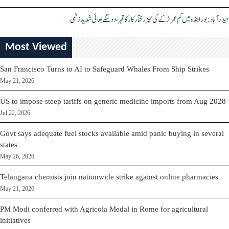
حیدرآباد: بورابنڈہ میں کم عمر لڑکے کی تیز رفتار کار کا قہر، دو سگے بھائی شدید زخمی
Most Viewed
San Francisco Turns to AI to Safeguard Whales From Ship Strikes
May 21, 2026
US to impose steep tariffs on generic medicine imports from Aug 2028
Jul 22, 2026
Govt says adequate fuel stocks available amid panic buying in several
states
May 26, 2026
Telangana chemists join nationwide strike against online pharmacies
May 21, 2026
PM Modi conferred with Agricola Medal in Rome for agricultural
initiatives