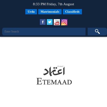
8:33 PM Friday, 7th August
Urdu
Matrimonials
Classifieds