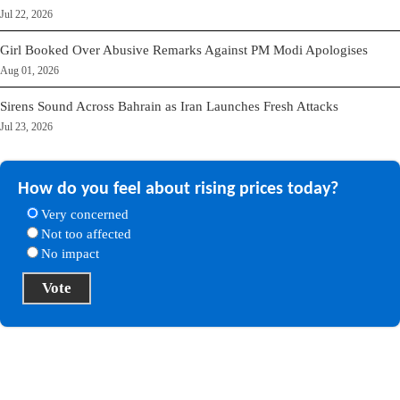
Jul 22, 2026
Girl Booked Over Abusive Remarks Against PM Modi Apologises
Aug 01, 2026
Sirens Sound Across Bahrain as Iran Launches Fresh Attacks
Jul 23, 2026
How do you feel about rising prices today?
Very concerned
Not too affected
No impact