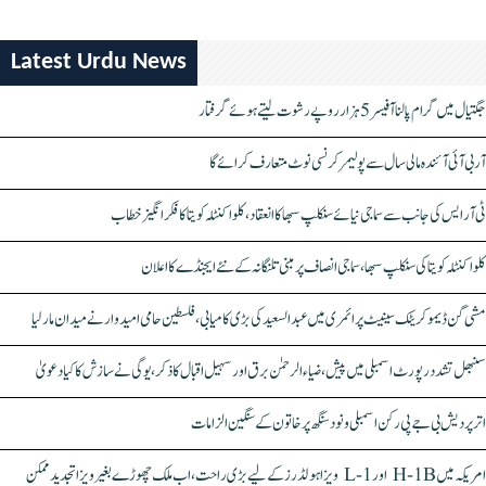
Latest Urdu News
جگتیال میں گرام پالنا آفیسر 5 ہزار روپے رشوت لیتے ہوئے گرفتار
آر بی آئی آئندہ مالی سال سے پولیمر کرنسی نوٹ متعارف کرائے گا
ٹی آر ایس کی جانب سے سماجی نیائے سنکلپ سبھا کا انعقاد، کلواکنٹلہ کویتا کا فکر انگیز خطاب
کلواکنٹلہ کویتا کی سنکلپ سبھا، سماجی انصاف پر مبنی تلنگانہ کے نئے ایجنڈے کا اعلان
مشی گن ڈیموکریٹک سینیٹ پرائمری میں عبدالسعید کی بڑی کامیابی، فلسطین حامی امیدوار نے میدان مار لیا
سنبھل تشدد رپورٹ اسمبلی میں پیش، ضیاء الرحمٰن برق اور سہیل اقبال کا ذکر، یوگی نے سازش کا کیا دعویٰ
اتر پردیش بی جے پی رکن اسمبلی ونود سنگھ پر خاتون کے سنگین الزامات
امریکہ میں H-1B اور L-1 ویزا ہولڈرز کے لیے بڑی راحت، اب ملک چھوڑے بغیر ویزا تجدید ممکن