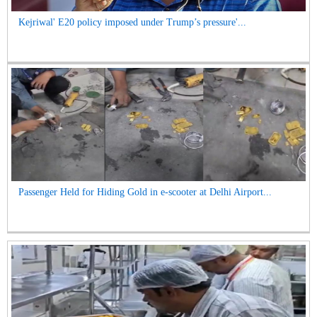
Kejriwal' E20 policy imposed under Trump’s pressure'...
Passenger Held for Hiding Gold in e-scooter at Delhi Airport...