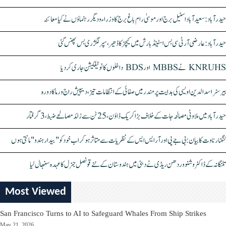
حیدرآباد: سعیدآباد اسٹیل برج اور موسیٰ رام باغ برج کا وزراء و دیگر رہنماؤں نے کیا معائنہ
حیدرآباد: عارضی آر ٹی سی بس اسٹینڈ بارش میں کیچڑ کا ڈھیر، سپر لگژری بس پھنس گئی
KNRUHS نے MBBS اور BDS داخلوں کا نوٹیفکیشن جاری کر دیا
بیرسٹر اسدالدین اویسی کی ہدایت پر مندر میں صفائی کے انتظامات تیز، دیپیش راج ورما کا دورہ
حیدرآباد میں ملاوٹی مصالحہ جات کے خلاف بڑا کریک ڈاؤن، 25 ٹن سے زائد مصالحے ضبط، 3 گرفتار
کنگنا رناوت کا بیان: بی جے پی اور آر ایس ایس کے نظریات سے متاثر ہو کر اب خود کو "بیدار ہندو" مانتی ہوں
تلنگانہ کے ڈاکٹر وشنو وردھن ریڈی نے دبئی میں ہندوستان کے نئے قونصل جنرل کا عہدہ سنبھال لیا
Most Viewed
San Francisco Turns to AI to Safeguard Whales From Ship Strikes
May 21, 2026