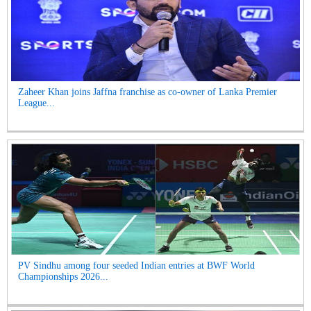
Zaheer Khan joins Jaffna franchise as co-owner of Lanka Premier
League...
PV Sindhu among four seeded Indian entries at BWF World
Championships 2026...