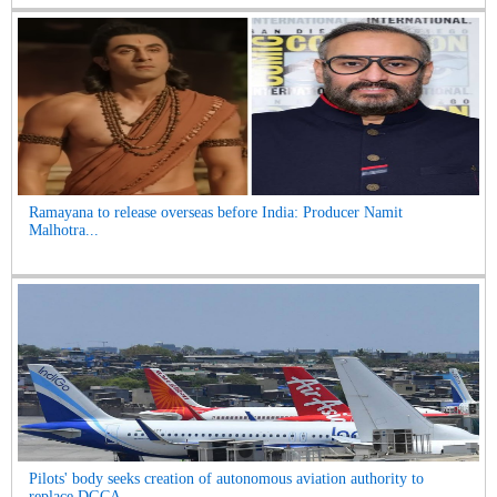
Ramayana to release overseas before India: Producer Namit
Malhotra...
Pilots' body seeks creation of autonomous aviation authority to
replace DGCA...