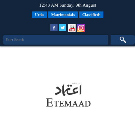
12:43 AM Sunday, 9th August
Urdu
Matrimonials
Classifieds