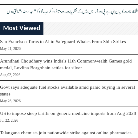
کنگنا رناوت کا بیان: بی جے پی اور آر ایس ایس کے نظریات سے متاثر ہو کر اب خود کو "بیدار ہندو" مانتی ہوں
Most Viewed
San Francisco Turns to AI to Safeguard Whales From Ship Strikes
May 21, 2026
Arundhati Choudhary wins India's 11th Commonwealth Games gold
medal, Lovlina Borgohain settles for silver
Aug 02, 2026
Govt says adequate fuel stocks available amid panic buying in several
states
May 26, 2026
US to impose steep tariffs on generic medicine imports from Aug 2028
Jul 22, 2026
Telangana chemists join nationwide strike against online pharmacies