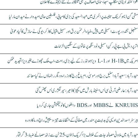
کلواکنٹلہ کویتا کی سنکلپ سبھا، سماجی انصاف پر مبنی تلنگانہ کے نئے ایجنڈے کا اعلان
مشی گن ڈیموکریٹک سینیٹ پرائمری میں عبدالسعید کی بڑی کامیابی، فلسطین حامی امیدوار نے میدان مار لیا
سنبھل تشدد رپورٹ اسمبلی میں پیش، ضیاء الرحمٰن برق اور سہیل اقبال کا ذکر، یوگی نے سازش کا کیا دعویٰ
اتر پردیش بی جے پی رکن اسمبلی ونود سنگھ پر خاتون کے سنگین الزامات
امریکہ میں H-1B اور L-1 ویزا ہولڈرز کے لیے بڑی راحت، اب ملک چھوڑے بغیر ویزا تجدید ممکن
حیدرآباد: سعیدآباد اسٹیل برج اور موسیٰ رام باغ برج کا وزراء و دیگر رہنماؤں نے کیا معائنہ
حیدرآباد: عارضی آر ٹی سی بس اسٹینڈ بارش میں کیچڑ کا ڈھیر، سپر لگژری بس پھنس گئی
KNRUHS نے MBBS اور BDS داخلوں کا نوٹیفکیشن جاری کر دیا
بیرسٹر اسدالدین اویسی کی ہدایت پر مندر میں صفائی کے انتظامات تیز، دیپیش راج ورما کا دورہ
حیدرآباد میں ملاوٹی مصالحہ جات کے خلاف بڑا کریک ڈاؤن، 25 ٹن سے زائد مصالحے ضبط، 3 گرفتار