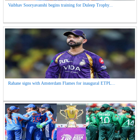
Vaibhav Sooryavanshi begins training for Duleep Trophy...
Rahane signs with Amsterdam Flames for inaugural ETPL...