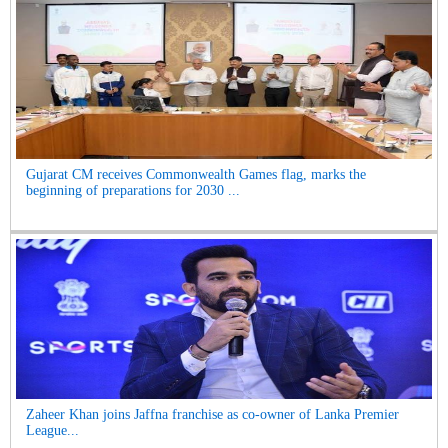
Gujarat CM receives Commonwealth Games flag, marks the
beginning of preparations for 2030 ...
Zaheer Khan joins Jaffna franchise as co-owner of Lanka Premier
League...