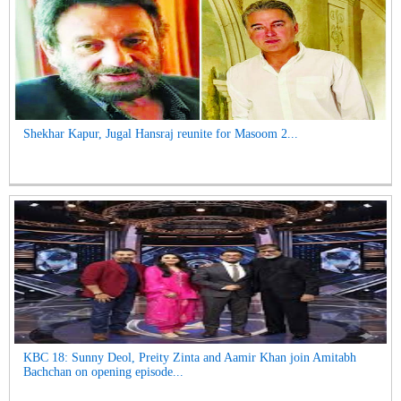
Shekhar Kapur, Jugal Hansraj reunite for Masoom 2...
KBC 18: Sunny Deol, Preity Zinta and Aamir Khan join Amitabh
Bachchan on opening episode...