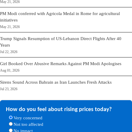
May 21, 2026
PM Modi conferred with Agricola Medal in Rome for agricultural
initiatives
May 21, 2026
Trump Signals Resumption of US-Lebanon Direct Flights After 40
Years
Jul 22, 2026
Girl Booked Over Abusive Remarks Against PM Modi Apologises
Aug 01, 2026
Sirens Sound Across Bahrain as Iran Launches Fresh Attacks
Jul 23, 2026
How do you feel about rising prices today?
Very concerned
Not too affected
No impact