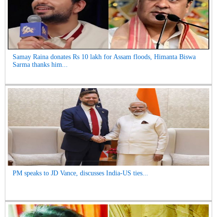
Samay Raina donates Rs 10 lakh for Assam floods, Himanta Biswa
Sarma thanks him...
PM speaks to JD Vance, discusses India-US ties...