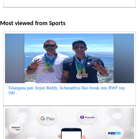
Most viewed from
Sports
Telangana pair Arjun Reddy, Achutaditya Rao break into BWF top
100...