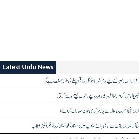
Latest Urdu News
UPI صارفین کے لیے بڑی خبر، ڈیجیٹل ادائیگی پہلے کی طرح مفت رہے گی
جگتیال میں گرام پالنا آفیسر 5 ہزار روپے رشوت لیتے ہوئے گرفتار
آر بی آئی آئندہ مالی سال سے پولیمر کرنسی نوٹ متعارف کرائے گا
ٹی آر ایس کی جانب سے سماجی نیائے سنکلپ سبھا کا انعقاد، کلواکنٹلہ کویتا کا فکر انگیز خطاب