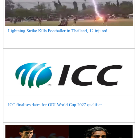
Lightning Strike Kills Footballer in Thailand, 12 injured...
ICC finalises dates for ODI World Cup 2027 qualifier...