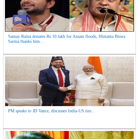
Samay Raina donates Rs 10 lakh for Assam floods, Himanta Biswa
Sarma thanks him...
PM speaks to JD Vance, discusses India-US ties...