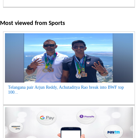
Most viewed from
Sports
Telangana pair Arjun Reddy, Achutaditya Rao break into BWF top
100...