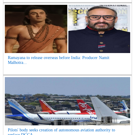
Ramayana to release overseas before India: Producer Namit
Malhotra...
Pilots' body seeks creation of autonomous aviation authority to
replace DGCA...