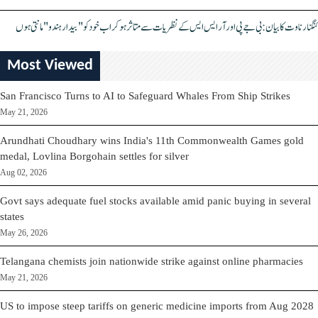
کنگنا رناوت کا بیان: بی جے پی اور آر ایس ایس کے نظریات سے متاثر ہو کر اب خود کو "بیدار ہندو" مانتی ہوں
Most Viewed
San Francisco Turns to AI to Safeguard Whales From Ship Strikes
May 21, 2026
Arundhati Choudhary wins India's 11th Commonwealth Games gold
medal, Lovlina Borgohain settles for silver
Aug 02, 2026
Govt says adequate fuel stocks available amid panic buying in several
states
May 26, 2026
Telangana chemists join nationwide strike against online pharmacies
May 21, 2026
US to impose steep tariffs on generic medicine imports from Aug 2028