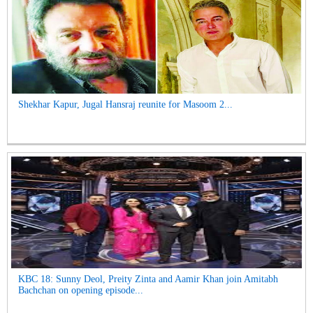
Shekhar Kapur, Jugal Hansraj reunite for Masoom 2...
KBC 18: Sunny Deol, Preity Zinta and Aamir Khan join Amitabh
Bachchan on opening episode...