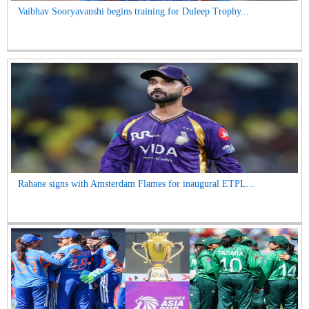
Vaibhav Sooryavanshi begins training for Duleep Trophy...
Rahane signs with Amsterdam Flames for inaugural ETPL...