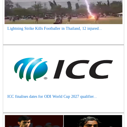
Lightning Strike Kills Footballer in Thailand, 12 injured...
ICC finalises dates for ODI World Cup 2027 qualifier...