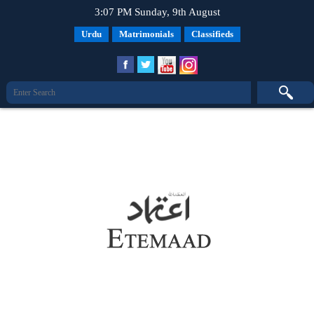
3:07 PM Sunday, 9th August
Urdu
Matrimonials
Classifieds