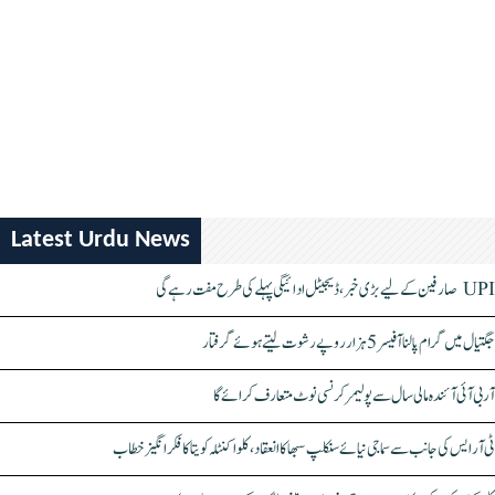
Latest Urdu News
UPI صارفین کے لیے بڑی خبر، ڈیجیٹل ادائیگی پہلے کی طرح مفت رہے گی
جگتیال میں گرام پالنا آفیسر 5 ہزار روپے رشوت لیتے ہوئے گرفتار
آر بی آئی آئندہ مالی سال سے پولیمر کرنسی نوٹ متعارف کرائے گا
ٹی آر ایس کی جانب سے سماجی نیائے سنکلپ سبھا کا انعقاد، کلواکنٹلہ کویتا کا فکر انگیز خطاب