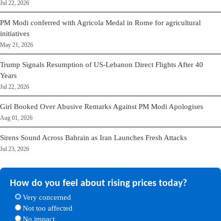
Jul 22, 2026
PM Modi conferred with Agricola Medal in Rome for agricultural
initiatives
May 21, 2026
Trump Signals Resumption of US-Lebanon Direct Flights After 40
Years
Jul 22, 2026
Girl Booked Over Abusive Remarks Against PM Modi Apologises
Aug 01, 2026
Sirens Sound Across Bahrain as Iran Launches Fresh Attacks
Jul 23, 2026
How do you feel about rising prices today?
Very concerned
Not too affected
No impact