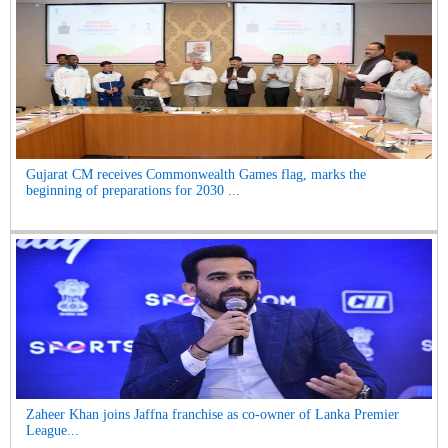
Gujarat CM receives Commonwealth Games flag, marks the
beginning of preparations for 2030 ...
Zaheer Khan joins Jaffna franchise as co-owner of Lanka Premier
League...