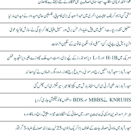
کلواکنٹلہ کویتا کی سنکلپ سبھا، سماجی انصاف پر مبنی تلنگانہ کے نئے ایجنڈے کا اعلان
مشی گن ڈیموکریٹک سینیٹ پرائمری میں عبدالسعید کی بڑی کامیابی، فلسطین حامی امیدوار نے میدان مار لیا
سنبھل تشدد رپورٹ اسمبلی میں پیش، ضیاء الرحمٰن برق اور سہیل اقبال کا ذکر، یوگی نے سازش کا کیا دعویٰ
اتر پردیش بی جے پی رکن اسمبلی ونود سنگھ پر خاتون کے سنگین الزامات
امریکہ میں H-1B اور L-1 ویزا ہولڈرز کے لیے بڑی راحت، اب ملک چھوڑے بغیر ویزا تجدید ممکن
حیدرآباد: سعیدآباد اسٹیل برج اور موسیٰ رام باغ برج کا وزراء و دیگر رہنماؤں نے کیا معائنہ
حیدرآباد: عارضی آر ٹی سی بس اسٹینڈ بارش میں کیچڑ کا ڈھیر، سپر لگژری بس پھنس گئی
KNRUHS نے MBBS اور BDS داخلوں کا نوٹیفکیشن جاری کر دیا
بیرسٹر اسدالدین اویسی کی ہدایت پر مندر میں صفائی کے انتظامات تیز، دیپیش راج ورما کا دورہ
حیدرآباد میں ملاوٹی مصالحہ جات کے خلاف بڑا کریک ڈاؤن، 25 ٹن سے زائد مصالحے ضبط، 3 گرفتار