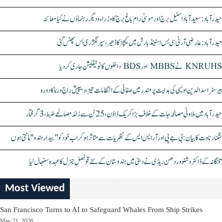
حیدرآباد: سعیدآباد اسٹیل برج اور موسیٰ رام باغ برج کا وزراء و دیگر رہنماؤں نے کیا معائنہ
حیدرآباد: عارضی آر ٹی سی بس اسٹینڈ بارش میں کیچڑ کا ڈھیر، سپر لگژری بس پھنس گئی
KNRUHS نے MBBS اور BDS داخلوں کا نوٹیفکیشن جاری کر دیا
بیرسٹر اسدالدین اویسی کی ہدایت پر مندر میں صفائی کے انتظامات تیز، دیپیش راج ورما کا دورہ
حیدرآباد میں ملاوٹی مصالحہ جات کے خلاف بڑا کریک ڈاؤن، 25 ٹن سے زائد مصالحے ضبط، 3 گرفتار
کنگنا رناوت کا بیان: بی جے پی اور آر ایس ایس کے نظریات سے متاثر ہو کر اب خود کو "بیدار ہندو" مانتی ہوں
تلنگانہ کے ڈاکٹر وشنو وردھن ریڈی نے دبئی میں ہندوستان کے نئے قونصل جنرل کا عہدہ سنبھال لیا
Most Viewed
San Francisco Turns to AI to Safeguard Whales From Ship Strikes
May 21, 2026