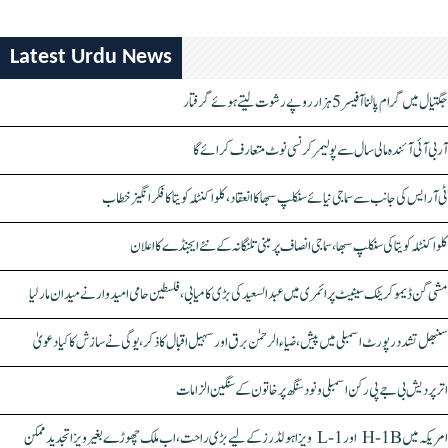
Latest Urdu News
جگتیال میں گرام پالنا آفیسر 5 ہزار روپے رشوت لیتے ہوئے گرفتار
آر بی آئی آئندہ مالی سال سے پولیمر کرنسی نوٹ متعارف کرائے گا
ٹی آر ایس کی جانب سے سماجی نیائے سنکلپ سبھا کا انعقاد، کلواکنٹلہ کویتا کا فکر انگیز خطاب
کلواکنٹلہ کویتا کی سنکلپ سبھا، سماجی انصاف پر مبنی تلنگانہ کے نئے ایجنڈے کا اعلان
مشی گن ڈیموکریٹک سینیٹ پرائمری میں عبدالسعید کی بڑی کامیابی، فلسطین حامی امیدوار نے میدان مار لیا
سنبھل تشدد رپورٹ اسمبلی میں پیش، ضیاء الرحمٰن برق اور سہیل اقبال کا ذکر، یوگی نے سازش کا کیا دعویٰ
اتر پردیش بی جے پی رکن اسمبلی ونود سنگھ پر خاتون کے سنگین الزامات
امریکہ میں H-1B اور L-1 ویزا ہولڈرز کے لیے بڑی راحت، اب ملک چھوڑے بغیر ویزا تجدید ممکن