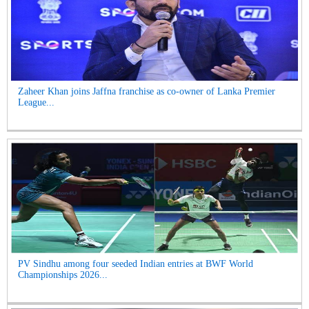
Zaheer Khan joins Jaffna franchise as co-owner of Lanka Premier
League...
PV Sindhu among four seeded Indian entries at BWF World
Championships 2026...