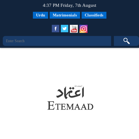
4:37 PM Friday, 7th August
Urdu
Matrimonials
Classifieds