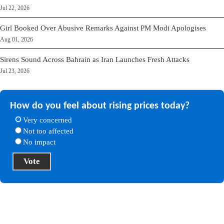
Jul 22, 2026
Girl Booked Over Abusive Remarks Against PM Modi Apologises
Aug 01, 2026
Sirens Sound Across Bahrain as Iran Launches Fresh Attacks
Jul 23, 2026
How do you feel about rising prices today?
Very concerned
Not too affected
No impact