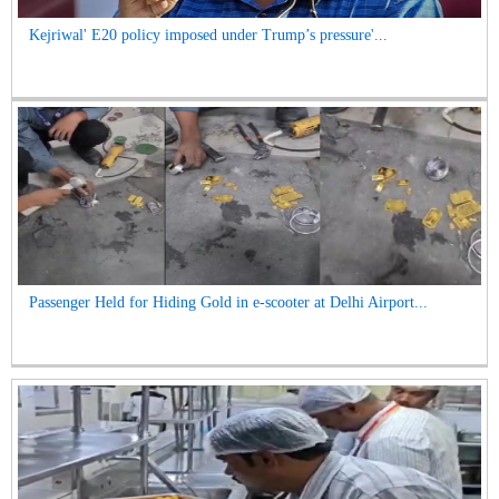
Kejriwal' E20 policy imposed under Trump’s pressure'...
Passenger Held for Hiding Gold in e-scooter at Delhi Airport...