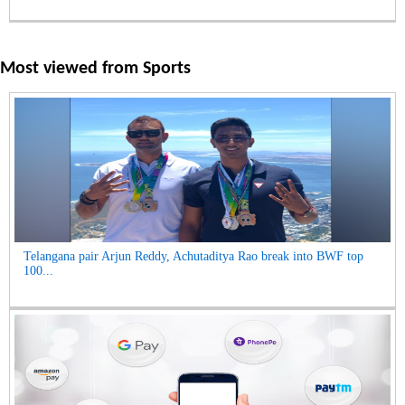
Most viewed from
Sports
Telangana pair Arjun Reddy, Achutaditya Rao break into BWF top
100...