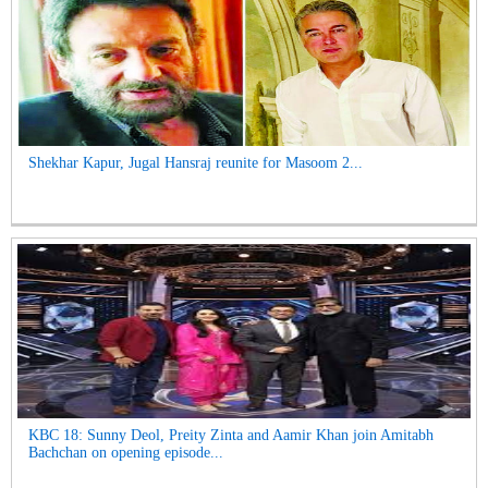
Shekhar Kapur, Jugal Hansraj reunite for Masoom 2...
KBC 18: Sunny Deol, Preity Zinta and Aamir Khan join Amitabh
Bachchan on opening episode...