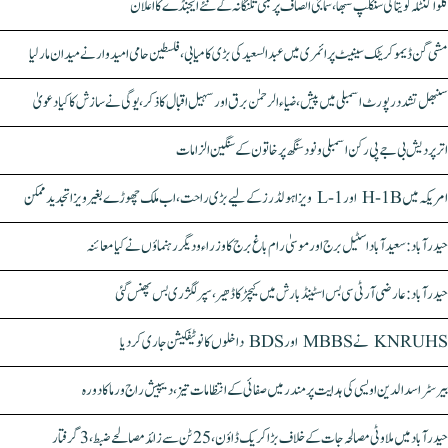
کلواکنٹلہ کویتا کی سنکلپ سبھا، سماجی انصاف پر مبنی تلنگانہ کے نئے ایجنڈے کا اعلان
مشی گن ڈیموکریٹک سینیٹ پرائمری میں عبدالسعید کی بڑی کامیابی، فلسطین حامی امیدوار نے میدان مار لیا
سنبھل تشدد رپورٹ اسمبلی میں پیش، ضیاء الرحمٰن برق اور سہیل اقبال کا ذکر، یوگی نے سازش کا کیا دعویٰ
اتر پردیش بی جے پی رکن اسمبلی ونود سنگھ پر خاتون کے سنگین الزامات
امریکہ میں H-1B اور L-1 ویزا ہولڈرز کے لیے بڑی راحت، اب ملک چھوڑے بغیر ویزا تجدید ممکن
حیدرآباد: سعیدآباد اسٹیل برج اور موسیٰ رام باغ برج کا وزراء و دیگر رہنماؤں نے کیا معائنہ
حیدرآباد: عارضی آر ٹی سی بس اسٹینڈ بارش میں کیچڑ کا ڈھیر، سپر لگژری بس پھنس گئی
KNRUHS نے MBBS اور BDS داخلوں کا نوٹیفکیشن جاری کر دیا
بیرسٹر اسدالدین اویسی کی ہدایت پر مندر میں صفائی کے انتظامات تیز، دیپیش راج ورما کا دورہ
حیدرآباد میں ملاوٹی مصالحہ جات کے خلاف بڑا کریک ڈاؤن، 25 ٹن سے زائد مصالحے ضبط، 3 گرفتار