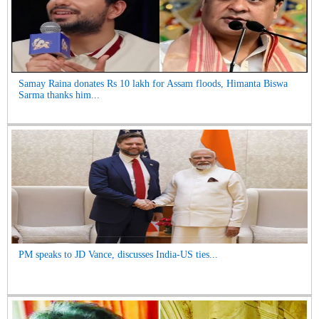
Samay Raina donates Rs 10 lakh for Assam floods, Himanta Biswa
Sarma thanks him...
PM speaks to JD Vance, discusses India-US ties...