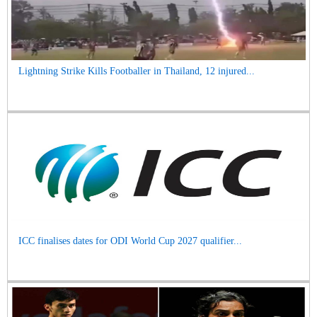
Lightning Strike Kills Footballer in Thailand, 12 injured...
ICC finalises dates for ODI World Cup 2027 qualifier...