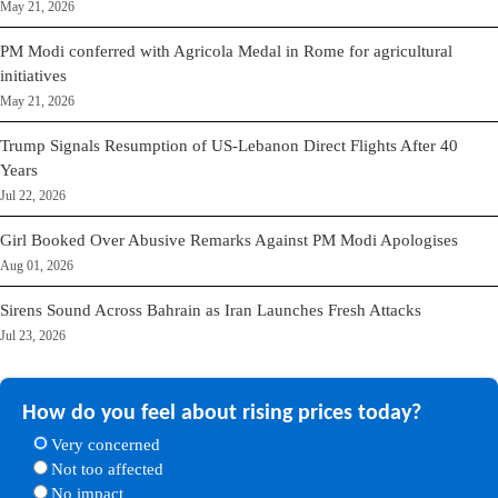
May 21, 2026
PM Modi conferred with Agricola Medal in Rome for agricultural
initiatives
May 21, 2026
Trump Signals Resumption of US-Lebanon Direct Flights After 40
Years
Jul 22, 2026
Girl Booked Over Abusive Remarks Against PM Modi Apologises
Aug 01, 2026
Sirens Sound Across Bahrain as Iran Launches Fresh Attacks
Jul 23, 2026
How do you feel about rising prices today?
Very concerned
Not too affected
No impact