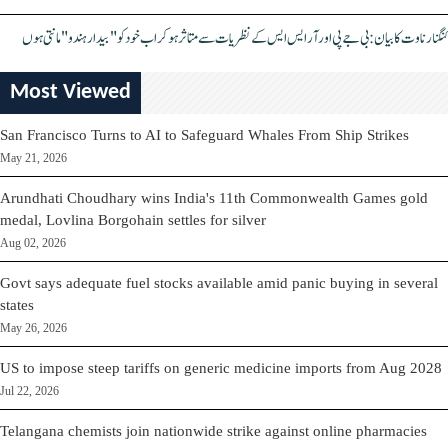
کنگنا رناوت کا بیان: بی جے پی اور آر ایس ایس کے نظریات سے متاثر ہو کر اب خود کو "بیدار ہندو" مانتی ہوں
Most Viewed
San Francisco Turns to AI to Safeguard Whales From Ship Strikes
May 21, 2026
Arundhati Choudhary wins India's 11th Commonwealth Games gold
medal, Lovlina Borgohain settles for silver
Aug 02, 2026
Govt says adequate fuel stocks available amid panic buying in several
states
May 26, 2026
US to impose steep tariffs on generic medicine imports from Aug 2028
Jul 22, 2026
Telangana chemists join nationwide strike against online pharmacies