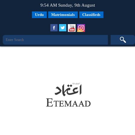
9:54 AM Sunday, 9th August
Urdu
Matrimonials
Classifieds