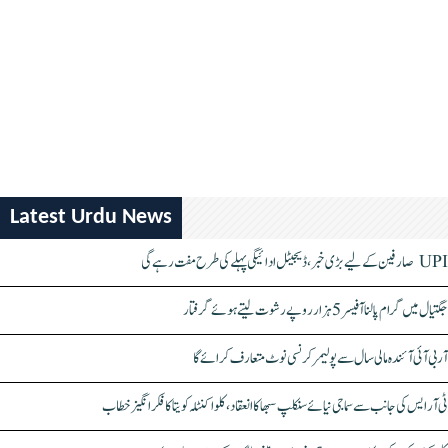
Latest Urdu News
UPI صارفین کے لیے بڑی خبر، ڈیجیٹل ادائیگی پہلے کی طرح مفت رہے گی
جگتیال میں گرام پالنا آفیسر 5 ہزار روپے رشوت لیتے ہوئے گرفتار
آر بی آئی آئندہ مالی سال سے پولیمر کرنسی نوٹ متعارف کرائے گا
ٹی آر ایس کی جانب سے سماجی نیائے سنکلپ سبھا کا انعقاد، کلواکنٹلہ کویتا کا فکر انگیز خطاب