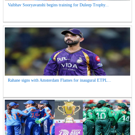
Vaibhav Sooryavanshi begins training for Duleep Trophy...
Rahane signs with Amsterdam Flames for inaugural ETPL...