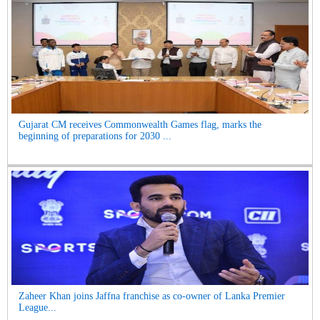
Gujarat CM receives Commonwealth Games flag, marks the
beginning of preparations for 2030 ...
Zaheer Khan joins Jaffna franchise as co-owner of Lanka Premier
League...