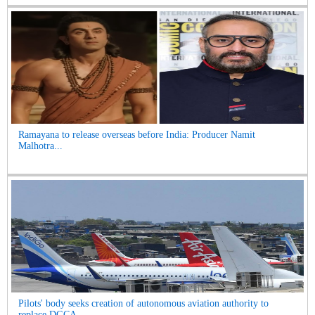
Ramayana to release overseas before India: Producer Namit
Malhotra...
Pilots' body seeks creation of autonomous aviation authority to
replace DGCA...