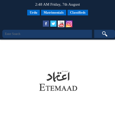
2:48 AM Friday, 7th August
Urdu
Matrimonials
Classifieds