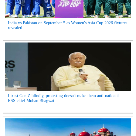
India vs Pakistan on September 5 as Women's Asia Cup 2026 fixtures
revealed...
I trust Gen Z blindly, protesting doesn't make them anti-national:
RSS chief Mohan Bhagwat...