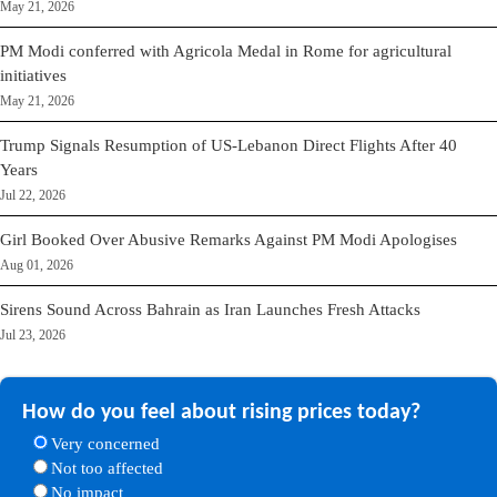
May 21, 2026
PM Modi conferred with Agricola Medal in Rome for agricultural
initiatives
May 21, 2026
Trump Signals Resumption of US-Lebanon Direct Flights After 40
Years
Jul 22, 2026
Girl Booked Over Abusive Remarks Against PM Modi Apologises
Aug 01, 2026
Sirens Sound Across Bahrain as Iran Launches Fresh Attacks
Jul 23, 2026
How do you feel about rising prices today?
Very concerned
Not too affected
No impact