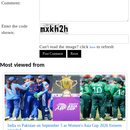
Comment:
Enter the code
shown:
Can't read the image? click
to refresh
here
Most viewed from
India vs Pakistan on September 5 as Women's Asia Cup 2026 fixtures