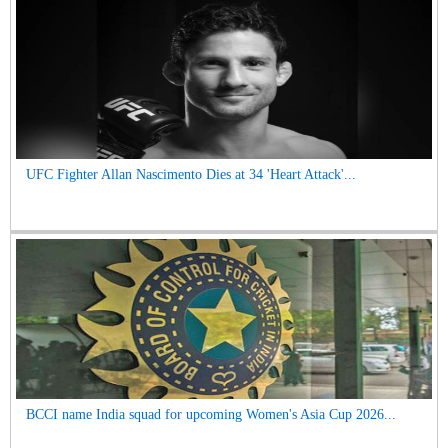
UFC Fighter Allan Nascimento Dies at 34 'Heart Attack'...
BCCI name India squad for upcoming Women's Asia Cup 2026...