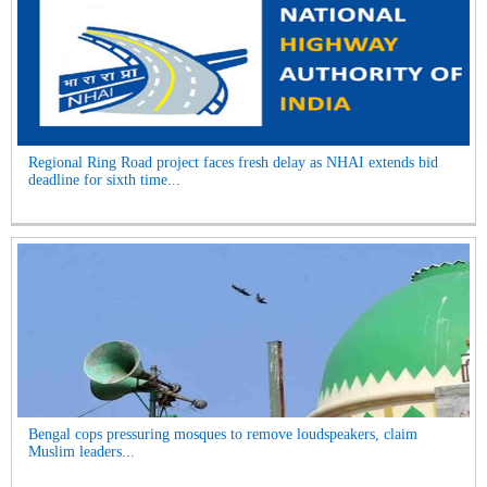
Regional Ring Road project faces fresh delay as NHAI extends bid
deadline for sixth time...
Bengal cops pressuring mosques to remove loudspeakers, claim
Muslim leaders...