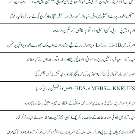
مشی گن ڈیموکریٹک سینیٹ پرائمری میں عبدالسعید کی بڑی کامیابی، فلسطین حامی امیدوار نے میدان مار لیا
سنبھل تشدد رپورٹ اسمبلی میں پیش، ضیاء الرحمٰن برق اور سہیل اقبال کا ذکر، یوگی نے سازش کا کیا دعویٰ
اتر پردیش بی جے پی رکن اسمبلی ونود سنگھ پر خاتون کے سنگین الزامات
امریکہ میں H-1B اور L-1 ویزا ہولڈرز کے لیے بڑی راحت، اب ملک چھوڑے بغیر ویزا تجدید ممکن
حیدرآباد: سعیدآباد اسٹیل برج اور موسیٰ رام باغ برج کا وزراء و دیگر رہنماؤں نے کیا معائنہ
حیدرآباد: عارضی آر ٹی سی بس اسٹینڈ بارش میں کیچڑ کا ڈھیر، سپر لگژری بس پھنس گئی
KNRUHS نے MBBS اور BDS داخلوں کا نوٹیفکیشن جاری کر دیا
بیرسٹر اسدالدین اویسی کی ہدایت پر مندر میں صفائی کے انتظامات تیز، دیپیش راج ورما کا دورہ
حیدرآباد میں ملاوٹی مصالحہ جات کے خلاف بڑا کریک ڈاؤن، 25 ٹن سے زائد مصالحے ضبط، 3 گرفتار
کنگنا رناوت کا بیان: بی جے پی اور آر ایس ایس کے نظریات سے متاثر ہو کر اب خود کو "بیدار ہندو" مانتی ہوں