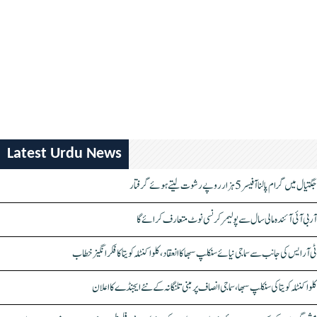
Latest Urdu News
جگتیال میں گرام پالنا آفیسر 5 ہزار روپے رشوت لیتے ہوئے گرفتار
آر بی آئی آئندہ مالی سال سے پولیمر کرنسی نوٹ متعارف کرائے گا
ٹی آر ایس کی جانب سے سماجی نیائے سنکلپ سبھا کا انعقاد، کلواکنٹلہ کویتا کا فکر انگیز خطاب
کلواکنٹلہ کویتا کی سنکلپ سبھا، سماجی انصاف پر مبنی تلنگانہ کے نئے ایجنڈے کا اعلان