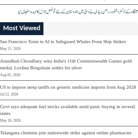
تلنگانہ کے ڈاکٹر وشنو وردھن ریڈی نے دبئی میں ہندوستان کے نئے قونصل جنرل کا عہدہ سنبھال لیا
Most Viewed
San Francisco Turns to AI to Safeguard Whales From Ship Strikes
May 21, 2026
Arundhati Choudhary wins India's 11th Commonwealth Games gold
medal, Lovlina Borgohain settles for silver
Aug 02, 2026
US to impose steep tariffs on generic medicine imports from Aug 2028
Jul 22, 2026
Govt says adequate fuel stocks available amid panic buying in several
states
May 26, 2026
Telangana chemists join nationwide strike against online pharmacies