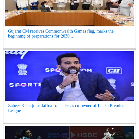
Gujarat CM receives Commonwealth Games flag, marks the
beginning of preparations for 2030 ...
Zaheer Khan joins Jaffna franchise as co-owner of Lanka Premier
League...