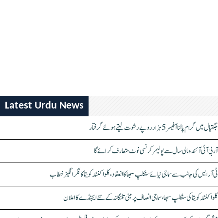
Latest Urdu News
جگتیال میں گرام پالنا آفیسر 5 ہزار روپے رشوت لیتے ہوئے گرفتار
آر بی آئی آئندہ مالی سال سے پولیمر کرنسی نوٹ متعارف کرائے گا
ٹی آر ایس کی جانب سے سماجی نیائے سنکلپ سبھا کا انعقاد، کلواکنٹلہ کویتا کا فکر انگیز خطاب
کلواکنٹلہ کویتا کی سنکلپ سبھا، سماجی انصاف پر مبنی تلنگانہ کے نئے ایجنڈے کا اعلان