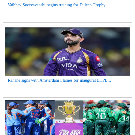
Vaibhav Sooryavanshi begins training for Duleep Trophy...
Rahane signs with Amsterdam Flames for inaugural ETPL...