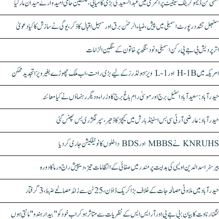
مشی گن ڈیموکریٹک سینیٹ پرائمری میں عبدالسعید کی بڑی کامیابی، فلسطین حامی امیدوار نے میدان مار لیا
سنبھل تشدد رپورٹ اسمبلی میں پیش، ضیاء الرحمٰن برق اور سہیل اقبال کا ذکر، یوگی نے سازش کا کیا دعویٰ
اتر پردیش بی جے پی رکن اسمبلی ونود سنگھ پر خاتون کے سنگین الزامات
امریکہ میں H-1B اور L-1 ویزا ہولڈرز کے لیے بڑی راحت، اب ملک چھوڑے بغیر ویزا تجدید ممکن
حیدرآباد: سعیدآباد اسٹیل برج اور موسیٰ رام باغ برج کا وزراء و دیگر رہنماؤں نے کیا معائنہ
حیدرآباد: عارضی آر ٹی سی بس اسٹینڈ بارش میں کیچڑ کا ڈھیر، سپر لگژری بس پھنس گئی
KNRUHS نے MBBS اور BDS داخلوں کا نوٹیفکیشن جاری کر دیا
بیرسٹر اسدالدین اویسی کی ہدایت پر مندر میں صفائی کے انتظامات تیز، دیپیش راج ورما کا دورہ
حیدرآباد میں ملاوٹی مصالحہ جات کے خلاف بڑا کریک ڈاؤن، 25 ٹن سے زائد مصالحے ضبط، 3 گرفتار
کنگنا رناوت کا بیان: بی جے پی اور آر ایس ایس کے نظریات سے متاثر ہو کر اب خود کو "بیدار ہندو" مانتی ہوں