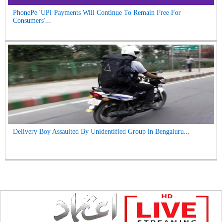
PhonePe 'UPI Payments Will Continue To Remain Free For
Consumers'...
Delivery Boy Assaulted By Unidentified Group in Bengaluru...