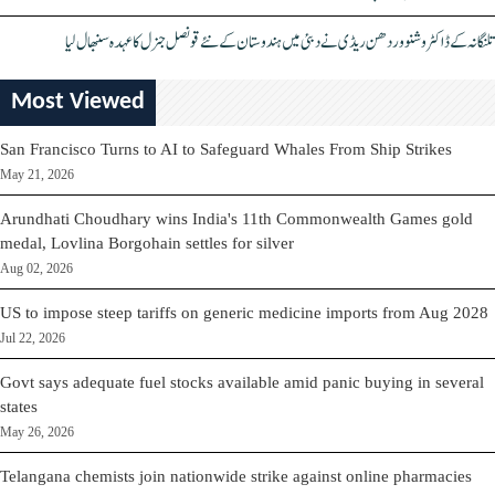
تلنگانہ کے ڈاکٹر وشنو وردھن ریڈی نے دبئی میں ہندوستان کے نئے قونصل جنرل کا عہدہ سنبھال لیا
Most Viewed
San Francisco Turns to AI to Safeguard Whales From Ship Strikes
May 21, 2026
Arundhati Choudhary wins India's 11th Commonwealth Games gold
medal, Lovlina Borgohain settles for silver
Aug 02, 2026
US to impose steep tariffs on generic medicine imports from Aug 2028
Jul 22, 2026
Govt says adequate fuel stocks available amid panic buying in several
states
May 26, 2026
Telangana chemists join nationwide strike against online pharmacies