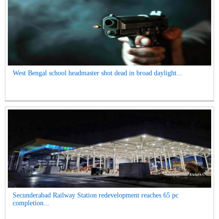
West Bengal school headmaster shot dead in broad daylight...
Secunderabad Railway Station redevelopment reaches 65 pc
completion...