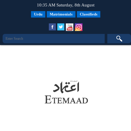
10:35 AM Saturday, 8th August
Urdu
Matrimonials
Classifieds