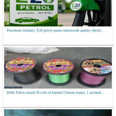
Petroleum ministry 'E20 petrol passes nationwide quality checks'...
Delhi Police seized 30 rolls of banned Chinese manja, 1 arrested...