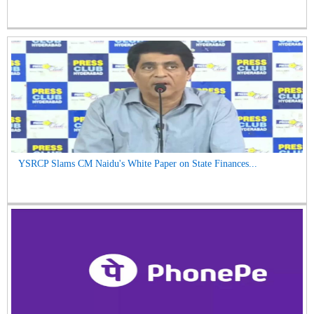
YSRCP Slams CM Naidu's White Paper on State Finances...