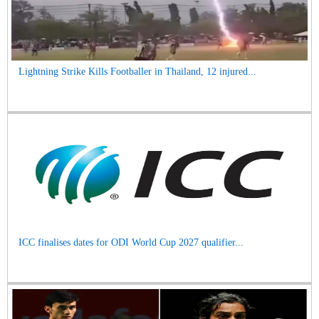
Lightning Strike Kills Footballer in Thailand, 12 injured...
ICC finalises dates for ODI World Cup 2027 qualifier...