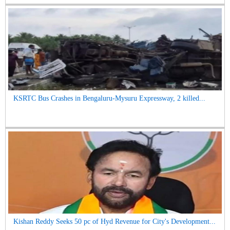
KSRTC Bus Crashes in Bengaluru-Mysuru Expressway, 2 killed...
Kishan Reddy Seeks 50 pc of Hyd Revenue for City's Development...