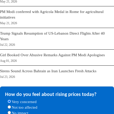
May 21, 2026
PM Modi conferred with Agricola Medal in Rome for agricultural
initiatives
May 21, 2026
Trump Signals Resumption of US-Lebanon Direct Flights After 40
Years
Jul 22, 2026
Girl Booked Over Abusive Remarks Against PM Modi Apologises
Aug 01, 2026
Sirens Sound Across Bahrain as Iran Launches Fresh Attacks
Jul 23, 2026
How do you feel about rising prices today?
Very concerned
Not too affected
No impact