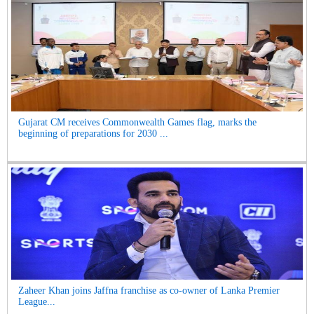
Gujarat CM receives Commonwealth Games flag, marks the
beginning of preparations for 2030 ...
Zaheer Khan joins Jaffna franchise as co-owner of Lanka Premier
League...