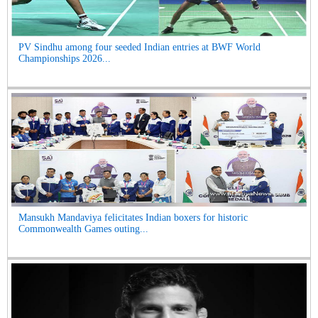
PV Sindhu among four seeded Indian entries at BWF World
Championships 2026...
Mansukh Mandaviya felicitates Indian boxers for historic
Commonwealth Games outing...