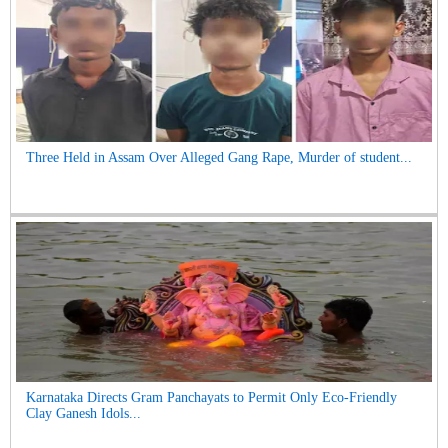
Three Held in Assam Over Alleged Gang Rape, Murder of student...
Karnataka Directs Gram Panchayats to Permit Only Eco-Friendly
Clay Ganesh Idols...