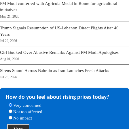
PM Modi conferred with Agricola Medal in Rome for agricultural
initiatives
May 21, 2026
Trump Signals Resumption of US-Lebanon Direct Flights After 40
Years
Jul 22, 2026
Girl Booked Over Abusive Remarks Against PM Modi Apologises
Aug 01, 2026
Sirens Sound Across Bahrain as Iran Launches Fresh Attacks
Jul 23, 2026
How do you feel about rising prices today?
Very concerned
Not too affected
No impact