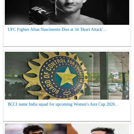
UFC Fighter Allan Nascimento Dies at 34 'Heart Attack'...
BCCI name India squad for upcoming Women's Asia Cup 2026...