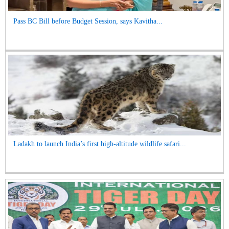
Pass BC Bill before Budget Session, says Kavitha...
Ladakh to launch India’s first high-altitude wildlife safari...