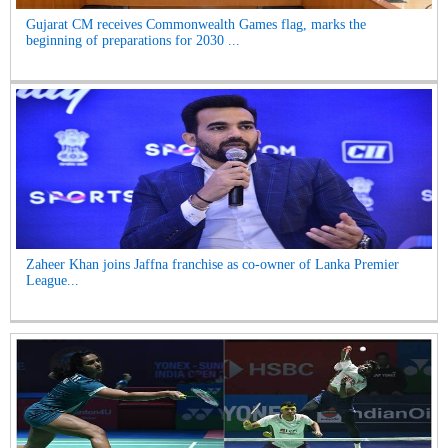
Gujarat CM receives Commonwealth Games flag, marks the
beginning of preparations for 2030 ...
Zaheer Khan joins Jaffna franchise as co-owner of Lanka Premier
League...