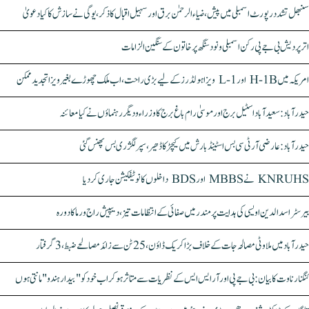
سنبھل تشدد رپورٹ اسمبلی میں پیش، ضیاء الرحمٰن برق اور سہیل اقبال کا ذکر، یوگی نے سازش کا کیا دعویٰ
اتر پردیش بی جے پی رکن اسمبلی ونود سنگھ پر خاتون کے سنگین الزامات
امریکہ میں H-1B اور L-1 ویزا ہولڈرز کے لیے بڑی راحت، اب ملک چھوڑے بغیر ویزا تجدید ممکن
حیدرآباد: سعیدآباد اسٹیل برج اور موسیٰ رام باغ برج کا وزراء و دیگر رہنماؤں نے کیا معائنہ
حیدرآباد: عارضی آر ٹی سی بس اسٹینڈ بارش میں کیچڑ کا ڈھیر، سپر لگژری بس پھنس گئی
KNRUHS نے MBBS اور BDS داخلوں کا نوٹیفکیشن جاری کر دیا
بیرسٹر اسدالدین اویسی کی ہدایت پر مندر میں صفائی کے انتظامات تیز، دیپیش راج ورما کا دورہ
حیدرآباد میں ملاوٹی مصالحہ جات کے خلاف بڑا کریک ڈاؤن، 25 ٹن سے زائد مصالحے ضبط، 3 گرفتار
کنگنا رناوت کا بیان: بی جے پی اور آر ایس ایس کے نظریات سے متاثر ہو کر اب خود کو "بیدار ہندو" مانتی ہوں