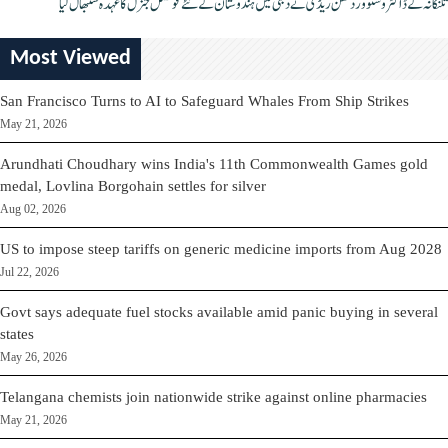
تلنگانہ کے ڈاکٹر وشنو وردھن ریڈی نے دبئی میں ہندوستان کے نئے قونصل جنرل کا عہدہ سنبھال لیا
Most Viewed
San Francisco Turns to AI to Safeguard Whales From Ship Strikes
May 21, 2026
Arundhati Choudhary wins India's 11th Commonwealth Games gold
medal, Lovlina Borgohain settles for silver
Aug 02, 2026
US to impose steep tariffs on generic medicine imports from Aug 2028
Jul 22, 2026
Govt says adequate fuel stocks available amid panic buying in several
states
May 26, 2026
Telangana chemists join nationwide strike against online pharmacies
May 21, 2026