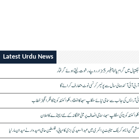
Latest Urdu News
جگتیال میں گرام پالنا آفیسر 5 ہزار روپے رشوت لیتے ہوئے گرفتار
آر بی آئی آئندہ مالی سال سے پولیمر کرنسی نوٹ متعارف کرائے گا
ٹی آر ایس کی جانب سے سماجی نیائے سنکلپ سبھا کا انعقاد، کلواکنٹلہ کویتا کا فکر انگیز خطاب
کلواکنٹلہ کویتا کی سنکلپ سبھا، سماجی انصاف پر مبنی تلنگانہ کے نئے ایجنڈے کا اعلان
مشی گن ڈیموکریٹک سینیٹ پرائمری میں عبدالسعید کی بڑی کامیابی، فلسطین حامی امیدوار نے میدان مار لیا