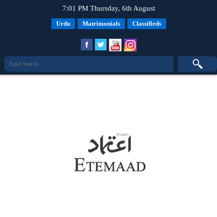
7:01 PM Thursday, 6th August
Urdu
Matrimonials
Classifieds