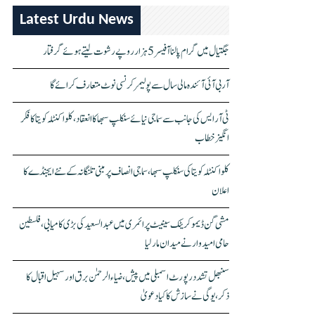
Latest Urdu News
جگتیال میں گرام پالنا آفیسر 5 ہزار روپے رشوت لیتے ہوئے گرفتار
آر بی آئی آئندہ مالی سال سے پولیمر کرنسی نوٹ متعارف کرائے گا
ٹی آر ایس کی جانب سے سماجی نیائے سنکلپ سبھا کا انعقاد، کلواکنٹلہ کویتا کا فکر
انگیز خطاب
کلواکنٹلہ کویتا کی سنکلپ سبھا، سماجی انصاف پر مبنی تلنگانہ کے نئے ایجنڈے کا
اعلان
مشی گن ڈیموکریٹک سینیٹ پرائمری میں عبدالسعید کی بڑی کامیابی، فلسطین
حامی امیدوار نے میدان مار لیا
سنبھل تشدد رپورٹ اسمبلی میں پیش، ضیاء الرحمٰن برق اور سہیل اقبال کا
ذکر، یوگی نے سازش کا کیا دعویٰ