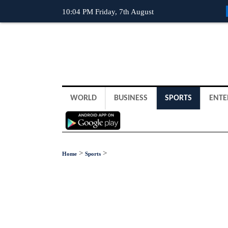
10:04 PM Friday, 7th August
WORLD
BUSINESS
SPORTS
ENTE
>
>
Home
Sports