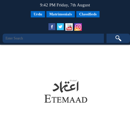
9:42 PM Friday, 7th August
Urdu
Matrimonials
Classifieds