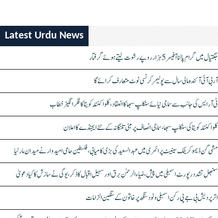
Latest Urdu News
جگتیال میں گرام پالنا آفیسر 5 ہزار روپے رشوت لیتے ہوئے گرفتار
آر بی آئی آئندہ مالی سال سے پولیمر کرنسی نوٹ متعارف کرائے گا
ٹی آر ایس کی جانب سے سماجی نیائے سنکلپ سبھا کا انعقاد، کلواکنٹلہ کویتا کا فکر انگیز خطاب
کلواکنٹلہ کویتا کی سنکلپ سبھا، سماجی انصاف پر مبنی تلنگانہ کے نئے ایجنڈے کا اعلان
مشی گن ڈیموکریٹک سینیٹ پرائمری میں عبدالسعید کی بڑی کامیابی، فلسطین حامی امیدوار نے میدان مار لیا
سنبھل تشدد رپورٹ اسمبلی میں پیش، ضیاء الرحمٰن برق اور سہیل اقبال کا ذکر، یوگی نے سازش کا کیا دعویٰ
اتر پردیش بی جے پی رکن اسمبلی ونود سنگھ پر خاتون کے سنگین الزامات