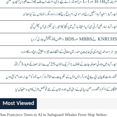
امریکہ میں H-1B اور L-1 ویزا ہولڈرز کے لیے بڑی راحت، اب ملک چھوڑے بغیر ویزا تجدید ممکن
حیدرآباد: سعیدآباد اسٹیل برج اور موسیٰ رام باغ برج کا وزراء و دیگر رہنماؤں نے کیا معائنہ
حیدرآباد: عارضی آر ٹی سی بس اسٹینڈ بارش میں کیچڑ کا ڈھیر، سپر لگژری بس پھنس گئی
KNRUHS نے MBBS اور BDS داخلوں کا نوٹیفکیشن جاری کر دیا
بیرسٹر اسدالدین اویسی کی ہدایت پر مندر میں صفائی کے انتظامات تیز، دیپیش راج ورما کا دورہ
حیدرآباد میں ملاوٹی مصالحہ جات کے خلاف بڑا کریک ڈاؤن، 25 ٹن سے زائد مصالحے ضبط، 3 گرفتار
کنگنا رناوت کا بیان: بی جے پی اور آر ایس ایس کے نظریات سے متاثر ہو کر اب خود کو "بیدار ہندو" مانتی ہوں
تلنگانہ کے ڈاکٹر وشنو وردھن ریڈی نے دبئی میں ہندوستان کے نئے قونصل جنرل کا عہدہ سنبھال لیا
Most Viewed
San Francisco Turns to AI to Safeguard Whales From Ship Strikes