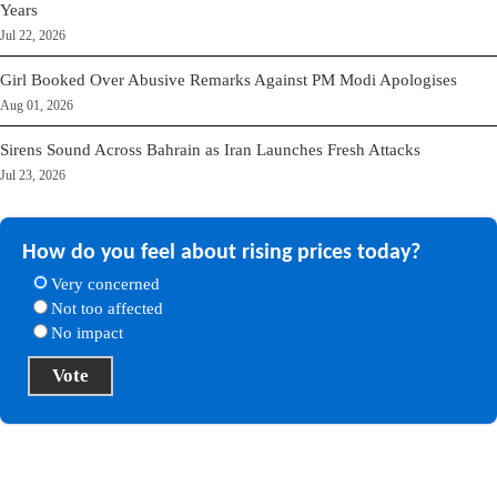
Years
Jul 22, 2026
Girl Booked Over Abusive Remarks Against PM Modi Apologises
Aug 01, 2026
Sirens Sound Across Bahrain as Iran Launches Fresh Attacks
Jul 23, 2026
How do you feel about rising prices today?
Very concerned
Not too affected
No impact