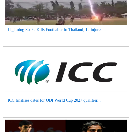
Lightning Strike Kills Footballer in Thailand, 12 injured...
ICC finalises dates for ODI World Cup 2027 qualifier...