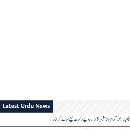
Latest Urdu News
جگتیال میں گرام پالنا آفیسر 5 ہزار روپے رشوت لیتے ہوئے گرفتار