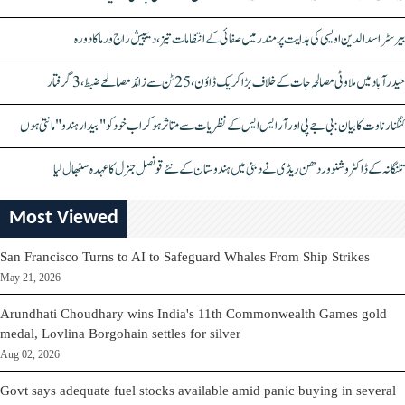
بیرسٹر اسدالدین اویسی کی ہدایت پر مندر میں صفائی کے انتظامات تیز، دیپیش راج ورما کا دورہ
حیدرآباد میں ملاوٹی مصالحہ جات کے خلاف بڑا کریک ڈاؤن، 25 ٹن سے زائد مصالحے ضبط، 3 گرفتار
کنگنا رناوت کا بیان: بی جے پی اور آر ایس ایس کے نظریات سے متاثر ہو کر اب خود کو "بیدار ہندو" مانتی ہوں
تلنگانہ کے ڈاکٹر وشنو وردھن ریڈی نے دبئی میں ہندوستان کے نئے قونصل جنرل کا عہدہ سنبھال لیا
Most Viewed
San Francisco Turns to AI to Safeguard Whales From Ship Strikes
May 21, 2026
Arundhati Choudhary wins India's 11th Commonwealth Games gold
medal, Lovlina Borgohain settles for silver
Aug 02, 2026
Govt says adequate fuel stocks available amid panic buying in several