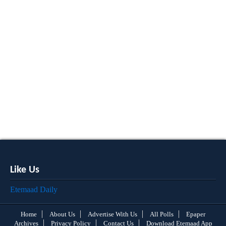
Like Us
Etemaad Daily
Home
About Us
Advertise With Us
All Polls
Epaper
Archives
Privacy Policy
Contact Us
Download Etemaad App