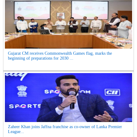
Gujarat CM receives Commonwealth Games flag, marks the
beginning of preparations for 2030 ...
Zaheer Khan joins Jaffna franchise as co-owner of Lanka Premier
League...