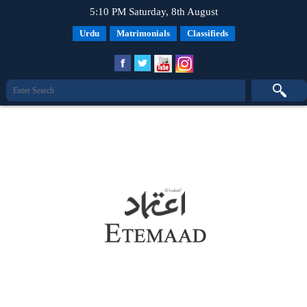
5:10 PM Saturday, 8th August
Urdu
Matrimonials
Classifieds