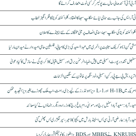
آر بی آئی آئندہ مالی سال سے پولیمر کرنسی نوٹ متعارف کرائے گا
ٹی آر ایس کی جانب سے سماجی نیائے سنکلپ سبھا کا انعقاد، کلواکنٹلہ کویتا کا فکر انگیز خطاب
کلواکنٹلہ کویتا کی سنکلپ سبھا، سماجی انصاف پر مبنی تلنگانہ کے نئے ایجنڈے کا اعلان
مشی گن ڈیموکریٹک سینیٹ پرائمری میں عبدالسعید کی بڑی کامیابی، فلسطین حامی امیدوار نے میدان مار لیا
سنبھل تشدد رپورٹ اسمبلی میں پیش، ضیاء الرحمٰن برق اور سہیل اقبال کا ذکر، یوگی نے سازش کا کیا دعویٰ
اتر پردیش بی جے پی رکن اسمبلی ونود سنگھ پر خاتون کے سنگین الزامات
امریکہ میں H-1B اور L-1 ویزا ہولڈرز کے لیے بڑی راحت، اب ملک چھوڑے بغیر ویزا تجدید ممکن
حیدرآباد: سعیدآباد اسٹیل برج اور موسیٰ رام باغ برج کا وزراء و دیگر رہنماؤں نے کیا معائنہ
حیدرآباد: عارضی آر ٹی سی بس اسٹینڈ بارش میں کیچڑ کا ڈھیر، سپر لگژری بس پھنس گئی
KNRUHS نے MBBS اور BDS داخلوں کا نوٹیفکیشن جاری کر دیا