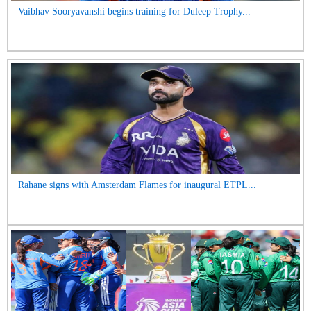
Vaibhav Sooryavanshi begins training for Duleep Trophy...
Rahane signs with Amsterdam Flames for inaugural ETPL...