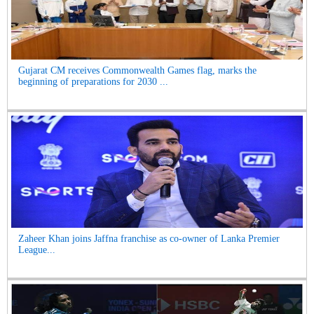
Gujarat CM receives Commonwealth Games flag, marks the
beginning of preparations for 2030 ...
Zaheer Khan joins Jaffna franchise as co-owner of Lanka Premier
League...