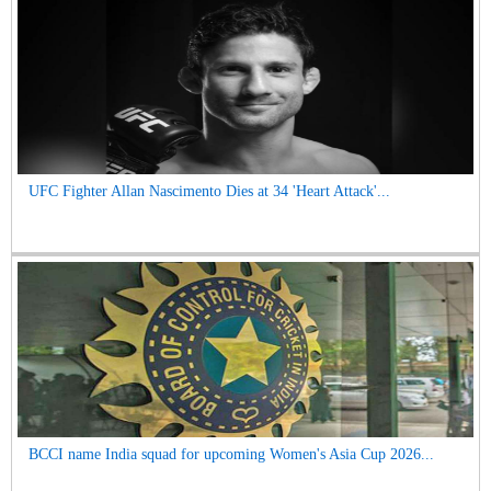
UFC Fighter Allan Nascimento Dies at 34 'Heart Attack'...
BCCI name India squad for upcoming Women's Asia Cup 2026...