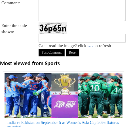
Comment:
Enter the code
shown:
Can't read the image? click
to refresh
here
Most viewed from
Sports
India vs Pakistan on September 5 as Women's Asia Cup 2026 fixtures