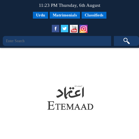
11:23 PM Thursday, 6th August
Urdu
Matrimonials
Classifieds