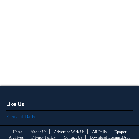
Like Us
Etemaad Daily
Home
About Us
Advertise With Us
All Polls
Epaper
Archives
Privacy Policy
Contact Us
Download Etemaad App