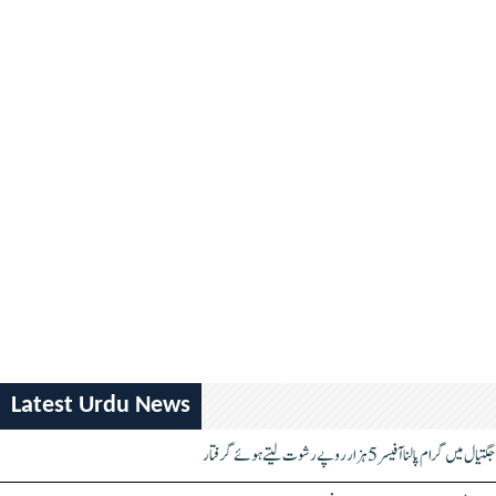
Latest Urdu News
جگتیال میں گرام پالنا آفیسر 5 ہزار روپے رشوت لیتے ہوئے گرفتار