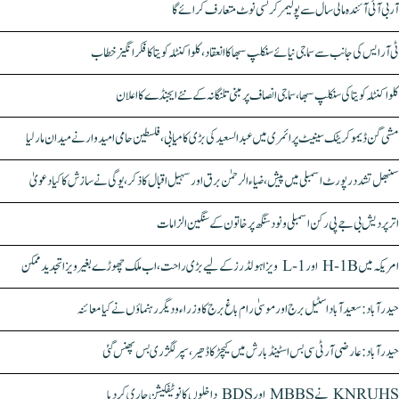
آر بی آئی آئندہ مالی سال سے پولیمر کرنسی نوٹ متعارف کرائے گا
ٹی آر ایس کی جانب سے سماجی نیائے سنکلپ سبھا کا انعقاد، کلواکنٹلہ کویتا کا فکر انگیز خطاب
کلواکنٹلہ کویتا کی سنکلپ سبھا، سماجی انصاف پر مبنی تلنگانہ کے نئے ایجنڈے کا اعلان
مشی گن ڈیموکریٹک سینیٹ پرائمری میں عبدالسعید کی بڑی کامیابی، فلسطین حامی امیدوار نے میدان مار لیا
سنبھل تشدد رپورٹ اسمبلی میں پیش، ضیاء الرحمٰن برق اور سہیل اقبال کا ذکر، یوگی نے سازش کا کیا دعویٰ
اتر پردیش بی جے پی رکن اسمبلی ونود سنگھ پر خاتون کے سنگین الزامات
امریکہ میں H-1B اور L-1 ویزا ہولڈرز کے لیے بڑی راحت، اب ملک چھوڑے بغیر ویزا تجدید ممکن
حیدرآباد: سعیدآباد اسٹیل برج اور موسیٰ رام باغ برج کا وزراء و دیگر رہنماؤں نے کیا معائنہ
حیدرآباد: عارضی آر ٹی سی بس اسٹینڈ بارش میں کیچڑ کا ڈھیر، سپر لگژری بس پھنس گئی
KNRUHS نے MBBS اور BDS داخلوں کا نوٹیفکیشن جاری کر دیا