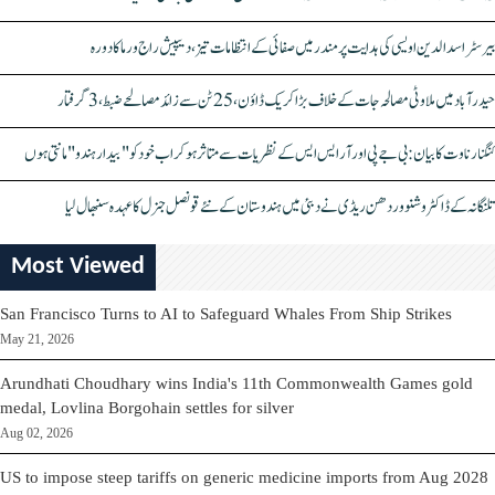
بیرسٹر اسدالدین اویسی کی ہدایت پر مندر میں صفائی کے انتظامات تیز، دیپیش راج ورما کا دورہ
حیدرآباد میں ملاوٹی مصالحہ جات کے خلاف بڑا کریک ڈاؤن، 25 ٹن سے زائد مصالحے ضبط، 3 گرفتار
کنگنا رناوت کا بیان: بی جے پی اور آر ایس ایس کے نظریات سے متاثر ہو کر اب خود کو "بیدار ہندو" مانتی ہوں
تلنگانہ کے ڈاکٹر وشنو وردھن ریڈی نے دبئی میں ہندوستان کے نئے قونصل جنرل کا عہدہ سنبھال لیا
Most Viewed
San Francisco Turns to AI to Safeguard Whales From Ship Strikes
May 21, 2026
Arundhati Choudhary wins India's 11th Commonwealth Games gold
medal, Lovlina Borgohain settles for silver
Aug 02, 2026
US to impose steep tariffs on generic medicine imports from Aug 2028