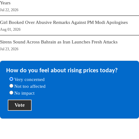
Years
Jul 22, 2026
Girl Booked Over Abusive Remarks Against PM Modi Apologises
Aug 01, 2026
Sirens Sound Across Bahrain as Iran Launches Fresh Attacks
Jul 23, 2026
How do you feel about rising prices today?
Very concerned
Not too affected
No impact