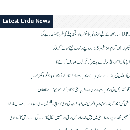
Latest Urdu News
UPI صارفین کے لیے بڑی خبر، ڈیجیٹل ادائیگی پہلے کی طرح مفت رہے گی
جگتیال میں گرام پالنا آفیسر 5 ہزار روپے رشوت لیتے ہوئے گرفتار
آر بی آئی آئندہ مالی سال سے پولیمر کرنسی نوٹ متعارف کرائے گا
ٹی آر ایس کی جانب سے سماجی نیائے سنکلپ سبھا کا انعقاد، کلواکنٹلہ کویتا کا فکر انگیز خطاب
کلواکنٹلہ کویتا کی سنکلپ سبھا، سماجی انصاف پر مبنی تلنگانہ کے نئے ایجنڈے کا اعلان
مشی گن ڈیموکریٹک سینیٹ پرائمری میں عبدالسعید کی بڑی کامیابی، فلسطین حامی امیدوار نے میدان مار لیا
سنبھل تشدد رپورٹ اسمبلی میں پیش، ضیاء الرحمٰن برق اور سہیل اقبال کا ذکر، یوگی نے سازش کا کیا دعویٰ