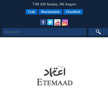
7:08 AM Sunday, 9th August
Urdu
Matrimonials
Classifieds