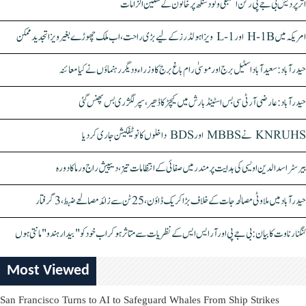
اتر پردیش بی جے پی رکن اسمبلی ونود سنگھ پر خاتون کے سنگین الزامات
امریکہ میں H-1B اور L-1 ویزا ہولڈرز کے لیے بڑی راحت، اب ملک چھوڑے بغیر ویزا تجدید ممکن
حیدرآباد: سعیدآباد اسٹیل برج اور موسیٰ رام باغ برج کا وزراء و دیگر رہنماؤں نے کیا معائنہ
حیدرآباد: عارضی آر ٹی سی بس اسٹینڈ بارش میں کیچڑ کا ڈھیر، سپر لگژری بس پھنس گئی
KNRUHS نے MBBS اور BDS داخلوں کا نوٹیفکیشن جاری کر دیا
بیرسٹر اسدالدین اویسی کی ہدایت پر مندر میں صفائی کے انتظامات تیز، دیپیش راج ورما کا دورہ
حیدرآباد میں ملاوٹی مصالحہ جات کے خلاف بڑا کریک ڈاؤن، 25 ٹن سے زائد مصالحے ضبط، 3 گرفتار
کنگنا رناوت کا بیان: بی جے پی اور آر ایس ایس کے نظریات سے متاثر ہو کر اب خود کو "بیدار ہندو" مانتی ہوں
Most Viewed
San Francisco Turns to AI to Safeguard Whales From Ship Strikes