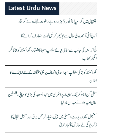
Latest Urdu News
جگتیال میں گرام پالنا آفیسر 5 ہزار روپے رشوت لیتے ہوئے گرفتار
آر بی آئی آئندہ مالی سال سے پولیمر کرنسی نوٹ متعارف کرائے گا
ٹی آر ایس کی جانب سے سماجی نیائے سنکلپ سبھا کا انعقاد، کلواکنٹلہ کویتا کا فکر
انگیز خطاب
کلواکنٹلہ کویتا کی سنکلپ سبھا، سماجی انصاف پر مبنی تلنگانہ کے نئے ایجنڈے کا
اعلان
مشی گن ڈیموکریٹک سینیٹ پرائمری میں عبدالسعید کی بڑی کامیابی، فلسطین
حامی امیدوار نے میدان مار لیا
سنبھل تشدد رپورٹ اسمبلی میں پیش، ضیاء الرحمٰن برق اور سہیل اقبال کا
ذکر، یوگی نے سازش کا کیا دعویٰ