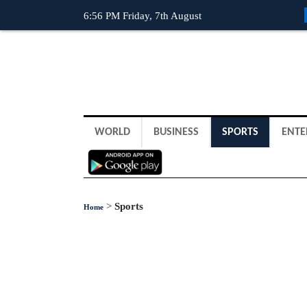
6:56 PM Friday, 7th August
WORLD
BUSINESS
SPORTS
ENTE
>
Sports
Home