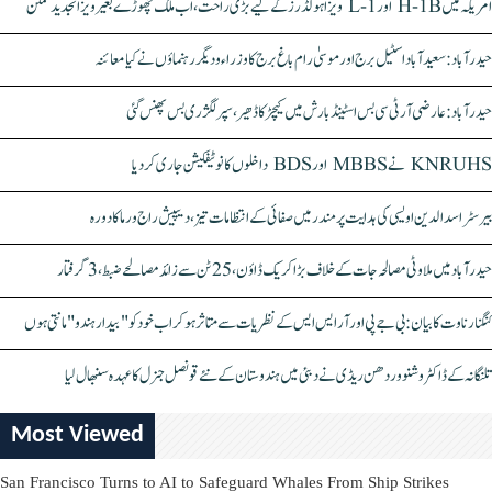
امریکہ میں H-1B اور L-1 ویزا ہولڈرز کے لیے بڑی راحت، اب ملک چھوڑے بغیر ویزا تجدید ممکن
حیدرآباد: سعیدآباد اسٹیل برج اور موسیٰ رام باغ برج کا وزراء و دیگر رہنماؤں نے کیا معائنہ
حیدرآباد: عارضی آر ٹی سی بس اسٹینڈ بارش میں کیچڑ کا ڈھیر، سپر لگژری بس پھنس گئی
KNRUHS نے MBBS اور BDS داخلوں کا نوٹیفکیشن جاری کر دیا
بیرسٹر اسدالدین اویسی کی ہدایت پر مندر میں صفائی کے انتظامات تیز، دیپیش راج ورما کا دورہ
حیدرآباد میں ملاوٹی مصالحہ جات کے خلاف بڑا کریک ڈاؤن، 25 ٹن سے زائد مصالحے ضبط، 3 گرفتار
کنگنا رناوت کا بیان: بی جے پی اور آر ایس ایس کے نظریات سے متاثر ہو کر اب خود کو "بیدار ہندو" مانتی ہوں
تلنگانہ کے ڈاکٹر وشنو وردھن ریڈی نے دبئی میں ہندوستان کے نئے قونصل جنرل کا عہدہ سنبھال لیا
Most Viewed
San Francisco Turns to AI to Safeguard Whales From Ship Strikes