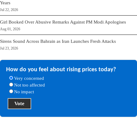
Years
Jul 22, 2026
Girl Booked Over Abusive Remarks Against PM Modi Apologises
Aug 01, 2026
Sirens Sound Across Bahrain as Iran Launches Fresh Attacks
Jul 23, 2026
How do you feel about rising prices today?
Very concerned
Not too affected
No impact