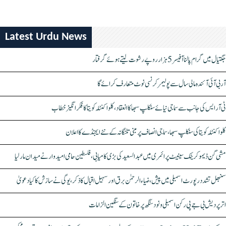
Latest Urdu News
جگتیال میں گرام پالنا آفیسر 5 ہزار روپے رشوت لیتے ہوئے گرفتار
آر بی آئی آئندہ مالی سال سے پولیمر کرنسی نوٹ متعارف کرائے گا
ٹی آر ایس کی جانب سے سماجی نیائے سنکلپ سبھا کا انعقاد، کلواکنٹلہ کویتا کا فکر انگیز خطاب
کلواکنٹلہ کویتا کی سنکلپ سبھا، سماجی انصاف پر مبنی تلنگانہ کے نئے ایجنڈے کا اعلان
مشی گن ڈیموکریٹک سینیٹ پرائمری میں عبدالسعید کی بڑی کامیابی، فلسطین حامی امیدوار نے میدان مار لیا
سنبھل تشدد رپورٹ اسمبلی میں پیش، ضیاء الرحمٰن برق اور سہیل اقبال کا ذکر، یوگی نے سازش کا کیا دعویٰ
اتر پردیش بی جے پی رکن اسمبلی ونود سنگھ پر خاتون کے سنگین الزامات