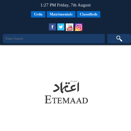
1:27 PM Friday, 7th August
Urdu
Matrimonials
Classifieds