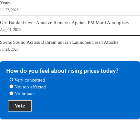
Years
Jul 22, 2026
Girl Booked Over Abusive Remarks Against PM Modi Apologises
Aug 01, 2026
Sirens Sound Across Bahrain as Iran Launches Fresh Attacks
Jul 23, 2026
How do you feel about rising prices today?
Very concerned
Not too affected
No impact