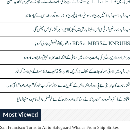
امریکہ میں H-1B اور L-1 ویزا ہولڈرز کے لیے بڑی راحت، اب ملک چھوڑے بغیر ویزا تجدید ممکن
حیدرآباد: سعیدآباد اسٹیل برج اور موسیٰ رام باغ برج کا وزراء و دیگر رہنماؤں نے کیا معائنہ
حیدرآباد: عارضی آر ٹی سی بس اسٹینڈ بارش میں کیچڑ کا ڈھیر، سپر لگژری بس پھنس گئی
KNRUHS نے MBBS اور BDS داخلوں کا نوٹیفکیشن جاری کر دیا
بیرسٹر اسدالدین اویسی کی ہدایت پر مندر میں صفائی کے انتظامات تیز، دیپیش راج ورما کا دورہ
حیدرآباد میں ملاوٹی مصالحہ جات کے خلاف بڑا کریک ڈاؤن، 25 ٹن سے زائد مصالحے ضبط، 3 گرفتار
کنگنا رناوت کا بیان: بی جے پی اور آر ایس ایس کے نظریات سے متاثر ہو کر اب خود کو "بیدار ہندو" مانتی ہوں
تلنگانہ کے ڈاکٹر وشنو وردھن ریڈی نے دبئی میں ہندوستان کے نئے قونصل جنرل کا عہدہ سنبھال لیا
Most Viewed
San Francisco Turns to AI to Safeguard Whales From Ship Strikes