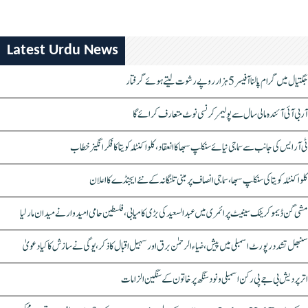
Latest Urdu News
جگتیال میں گرام پالنا آفیسر 5 ہزار روپے رشوت لیتے ہوئے گرفتار
آر بی آئی آئندہ مالی سال سے پولیمر کرنسی نوٹ متعارف کرائے گا
ٹی آر ایس کی جانب سے سماجی نیائے سنکلپ سبھا کا انعقاد، کلواکنٹلہ کویتا کا فکر انگیز خطاب
کلواکنٹلہ کویتا کی سنکلپ سبھا، سماجی انصاف پر مبنی تلنگانہ کے نئے ایجنڈے کا اعلان
مشی گن ڈیموکریٹک سینیٹ پرائمری میں عبدالسعید کی بڑی کامیابی، فلسطین حامی امیدوار نے میدان مار لیا
سنبھل تشدد رپورٹ اسمبلی میں پیش، ضیاء الرحمٰن برق اور سہیل اقبال کا ذکر، یوگی نے سازش کا کیا دعویٰ
اتر پردیش بی جے پی رکن اسمبلی ونود سنگھ پر خاتون کے سنگین الزامات