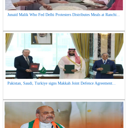
Junaid Malik Who Fed Delhi Protesters Distributes Meals at Ranchi...
Pakistan, Saudi, Turkiye signs Makkah Joint Defence Agreement...