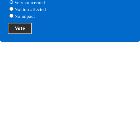
Very concerned
Not too affected
No impact