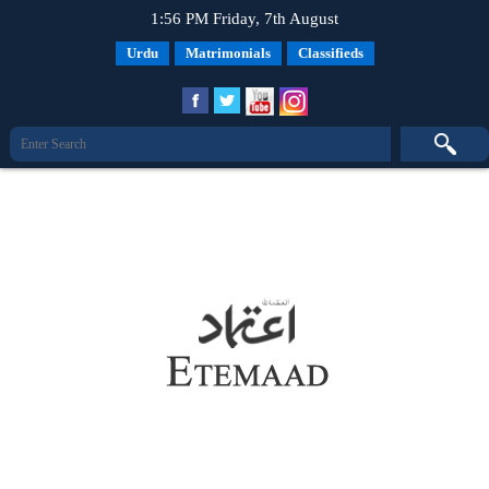
1:56 PM Friday, 7th August
Urdu
Matrimonials
Classifieds