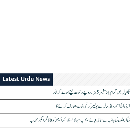
Latest Urdu News
جگتیال میں گرام پالنا آفیسر 5 ہزار روپے رشوت لیتے ہوئے گرفتار
آر بی آئی آئندہ مالی سال سے پولیمر کرنسی نوٹ متعارف کرائے گا
ٹی آر ایس کی جانب سے سماجی نیائے سنکلپ سبھا کا انعقاد، کلواکنٹلہ کویتا کا فکر انگیز خطاب