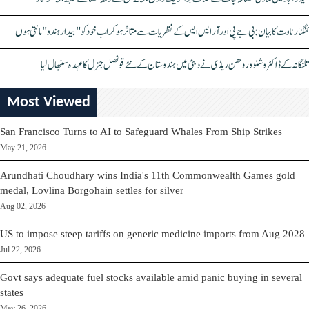
کنگنا رناوت کا بیان: بی جے پی اور آر ایس ایس کے نظریات سے متاثر ہو کر اب خود کو "بیدار ہندو" مانتی ہوں
تلنگانہ کے ڈاکٹر وشنو وردھن ریڈی نے دبئی میں ہندوستان کے نئے قونصل جنرل کا عہدہ سنبھال لیا
Most Viewed
San Francisco Turns to AI to Safeguard Whales From Ship Strikes
May 21, 2026
Arundhati Choudhary wins India's 11th Commonwealth Games gold
medal, Lovlina Borgohain settles for silver
Aug 02, 2026
US to impose steep tariffs on generic medicine imports from Aug 2028
Jul 22, 2026
Govt says adequate fuel stocks available amid panic buying in several
states
May 26, 2026