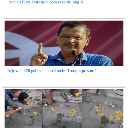
People’s Plaza hosts handloom expo till Aug 16...
Kejriwal' E20 policy imposed under Trump’s pressure'...