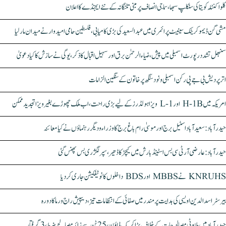
کلواکنٹلہ کویتا کی سنکلپ سبھا، سماجی انصاف پر مبنی تلنگانہ کے نئے ایجنڈے کا اعلان
مشی گن ڈیموکریٹک سینیٹ پرائمری میں عبدالسعید کی بڑی کامیابی، فلسطین حامی امیدوار نے میدان مار لیا
سنبھل تشدد رپورٹ اسمبلی میں پیش، ضیاء الرحمٰن برق اور سہیل اقبال کا ذکر، یوگی نے سازش کا کیا دعویٰ
اتر پردیش بی جے پی رکن اسمبلی ونود سنگھ پر خاتون کے سنگین الزامات
امریکہ میں H-1B اور L-1 ویزا ہولڈرز کے لیے بڑی راحت، اب ملک چھوڑے بغیر ویزا تجدید ممکن
حیدرآباد: سعیدآباد اسٹیل برج اور موسیٰ رام باغ برج کا وزراء و دیگر رہنماؤں نے کیا معائنہ
حیدرآباد: عارضی آر ٹی سی بس اسٹینڈ بارش میں کیچڑ کا ڈھیر، سپر لگژری بس پھنس گئی
KNRUHS نے MBBS اور BDS داخلوں کا نوٹیفکیشن جاری کر دیا
بیرسٹر اسدالدین اویسی کی ہدایت پر مندر میں صفائی کے انتظامات تیز، دیپیش راج ورما کا دورہ
حیدرآباد میں ملاوٹی مصالحہ جات کے خلاف بڑا کریک ڈاؤن، 25 ٹن سے زائد مصالحے ضبط، 3 گرفتار