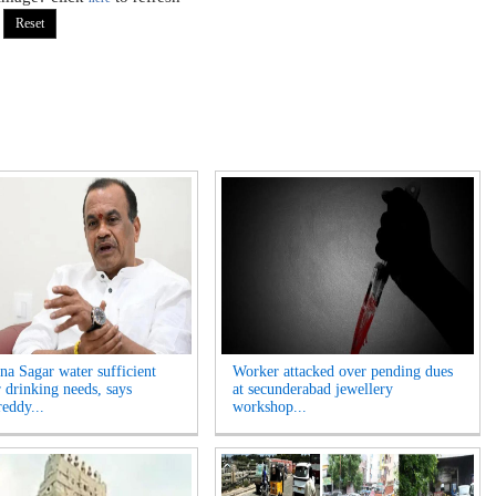
na Sagar water sufficient
Worker attacked over pending dues
r drinking needs, says
at secunderabad jewellery
eddy...
workshop...