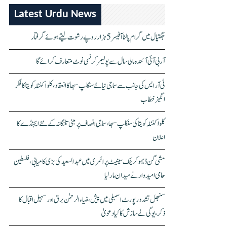
Latest Urdu News
جگتیال میں گرام پالنا آفیسر 5 ہزار روپے رشوت لیتے ہوئے گرفتار
آر بی آئی آئندہ مالی سال سے پولیمر کرنسی نوٹ متعارف کرائے گا
ٹی آر ایس کی جانب سے سماجی نیائے سنکلپ سبھا کا انعقاد، کلواکنٹلہ کویتا کا فکر
انگیز خطاب
کلواکنٹلہ کویتا کی سنکلپ سبھا، سماجی انصاف پر مبنی تلنگانہ کے نئے ایجنڈے کا
اعلان
مشی گن ڈیموکریٹک سینیٹ پرائمری میں عبدالسعید کی بڑی کامیابی، فلسطین
حامی امیدوار نے میدان مار لیا
سنبھل تشدد رپورٹ اسمبلی میں پیش، ضیاء الرحمٰن برق اور سہیل اقبال کا
ذکر، یوگی نے سازش کا کیا دعویٰ