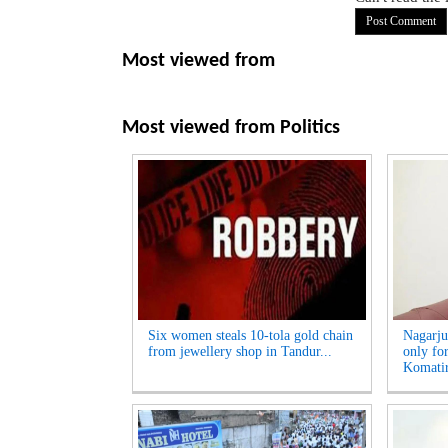
Most viewed from
Most viewed from
Politics
Six women steals 10-tola gold chain
Nagarju
from jewellery shop in Tandur...
only fo
Komatir