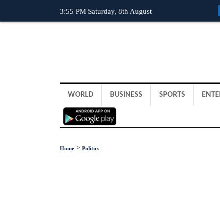
3:55 PM Saturday, 8th August
WORLD
BUSINESS
SPORTS
ENTE
>
Home
Politics