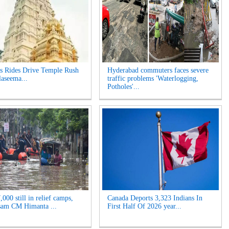
s Rides Drive Temple Rush
Hyderabad commuters faces severe
laseema...
traffic problems 'Waterlogging,
Potholes'...
000 still in relief camps,
Canada Deports 3,323 Indians In
sam CM Himanta ...
First Half Of 2026 year...