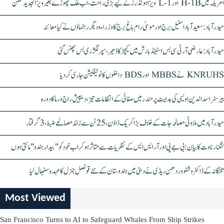
امریکہ میں H-1B اور L-1 ویزا ہولڈرز کے لیے بڑی راحت، اب ملک چھوڑے بغیر ویزا تجدید ممکن
حیدرآباد: سعیدآباد اسٹیل برج اور موسیٰ رام باغ برج کا وزراء و دیگر رہنماؤں نے کیا معائنہ
حیدرآباد: عارضی آر ٹی سی بس اسٹینڈ بارش میں کیچڑ کا ڈھیر، سپر لگژری بس پھنس گئی
KNRUHS نے MBBS اور BDS داخلوں کا نوٹیفکیشن جاری کر دیا
بیرسٹر اسدالدین اویسی کی ہدایت پر مندر میں صفائی کے انتظامات تیز، دیپیش راج ورما کا دورہ
حیدرآباد میں ملاوٹی مصالحہ جات کے خلاف بڑا کریک ڈاؤن، 25 ٹن سے زائد مصالحے ضبط، 3 گرفتار
کنگنا رناوت کا بیان: بی جے پی اور آر ایس ایس کے نظریات سے متاثر ہو کر اب خود کو "بیدار ہندو" مانتی ہوں
تلنگانہ کے ڈاکٹر وشنو وردھن ریڈی نے دبئی میں ہندوستان کے نئے قونصل جنرل کا عہدہ سنبھال لیا
Most Viewed
San Francisco Turns to AI to Safeguard Whales From Ship Strikes