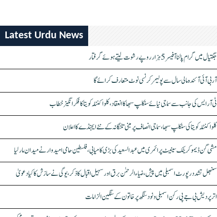
Latest Urdu News
جگتیال میں گرام پالنا آفیسر 5 ہزار روپے رشوت لیتے ہوئے گرفتار
آر بی آئی آئندہ مالی سال سے پولیمر کرنسی نوٹ متعارف کرائے گا
ٹی آر ایس کی جانب سے سماجی نیائے سنکلپ سبھا کا انعقاد، کلواکنٹلہ کویتا کا فکر انگیز خطاب
کلواکنٹلہ کویتا کی سنکلپ سبھا، سماجی انصاف پر مبنی تلنگانہ کے نئے ایجنڈے کا اعلان
مشی گن ڈیموکریٹک سینیٹ پرائمری میں عبدالسعید کی بڑی کامیابی، فلسطین حامی امیدوار نے میدان مار لیا
سنبھل تشدد رپورٹ اسمبلی میں پیش، ضیاء الرحمٰن برق اور سہیل اقبال کا ذکر، یوگی نے سازش کا کیا دعویٰ
اتر پردیش بی جے پی رکن اسمبلی ونود سنگھ پر خاتون کے سنگین الزامات