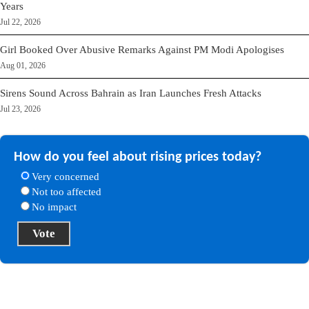
Years
Jul 22, 2026
Girl Booked Over Abusive Remarks Against PM Modi Apologises
Aug 01, 2026
Sirens Sound Across Bahrain as Iran Launches Fresh Attacks
Jul 23, 2026
How do you feel about rising prices today?
Very concerned
Not too affected
No impact