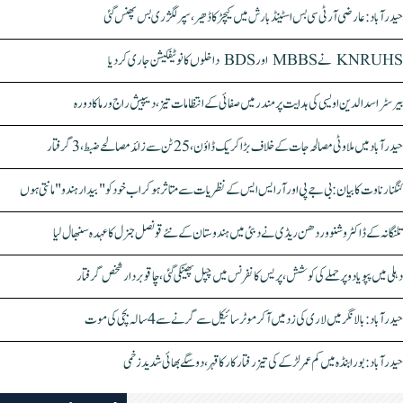
حیدرآباد: عارضی آر ٹی سی بس اسٹینڈ بارش میں کیچڑ کا ڈھیر، سپر لگژری بس پھنس گئی
KNRUHS نے MBBS اور BDS داخلوں کا نوٹیفکیشن جاری کر دیا
بیرسٹر اسدالدین اویسی کی ہدایت پر مندر میں صفائی کے انتظامات تیز، دیپیش راج ورما کا دورہ
حیدرآباد میں ملاوٹی مصالحہ جات کے خلاف بڑا کریک ڈاؤن، 25 ٹن سے زائد مصالحے ضبط، 3 گرفتار
کنگنا رناوت کا بیان: بی جے پی اور آر ایس ایس کے نظریات سے متاثر ہو کر اب خود کو "بیدار ہندو" مانتی ہوں
تلنگانہ کے ڈاکٹر وشنو وردھن ریڈی نے دبئی میں ہندوستان کے نئے قونصل جنرل کا عہدہ سنبھال لیا
دہلی میں پپو یادو پر حملے کی کوشش، پریس کانفرنس میں چپل پھینکی گئی، چاقو بردار شخص گرفتار
حیدرآباد: بالا نگر میں لاری کی زد میں آکر موٹرسائیکل سے گرنے سے 4 سالہ بچی کی موت
حیدرآباد: بورابنڈہ میں کم عمر لڑکے کی تیز رفتار کار کا قہر، دو سگے بھائی شدید زخمی