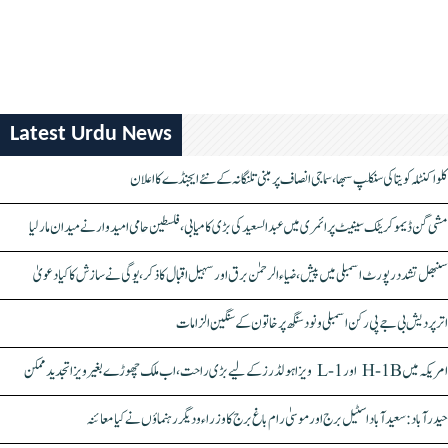
Latest Urdu News
کلواکنٹلہ کویتا کی سنکلپ سبھا، سماجی انصاف پر مبنی تلنگانہ کے نئے ایجنڈے کا اعلان
مشی گن ڈیموکریٹک سینیٹ پرائمری میں عبدالسعید کی بڑی کامیابی، فلسطین حامی امیدوار نے میدان مار لیا
سنبھل تشدد رپورٹ اسمبلی میں پیش، ضیاء الرحمٰن برق اور سہیل اقبال کا ذکر، یوگی نے سازش کا کیا دعویٰ
اتر پردیش بی جے پی رکن اسمبلی ونود سنگھ پر خاتون کے سنگین الزامات
امریکہ میں H-1B اور L-1 ویزا ہولڈرز کے لیے بڑی راحت، اب ملک چھوڑے بغیر ویزا تجدید ممکن
حیدرآباد: سعیدآباد اسٹیل برج اور موسیٰ رام باغ برج کا وزراء و دیگر رہنماؤں نے کیا معائنہ