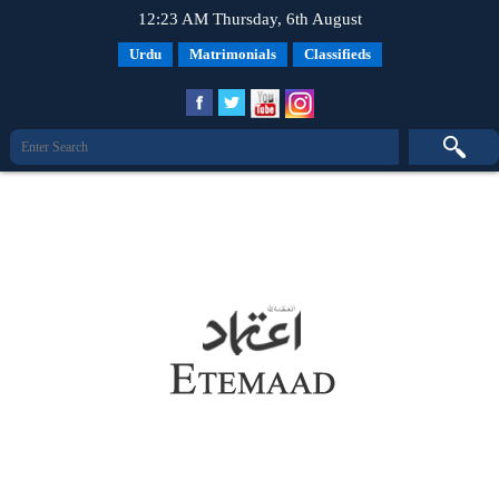
12:23 AM Thursday, 6th August
Urdu
Matrimonials
Classifieds