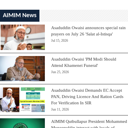
AIMIM News
Asaduddin Owaisi announces special rain
prayers on July 26 'Salat al-Istisqa'
Jul 15, 2026
Asaduddin Owaisi 'PM Modi Should
Attend Khamenei Funeral'
Jun 25, 2026
Asaduddin Owaisi Demands EC Accept
PAN, Driving Licence And Ration Cards
For Verification In SIR
Jun 11, 2026
AIMIM Qutbullapur President Mohammed
Muneeruddin interact with locals of