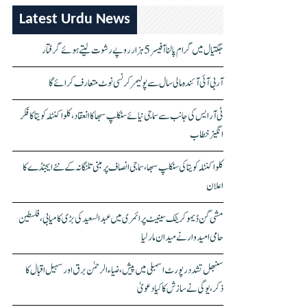
Latest Urdu News
جگتیال میں گرام پالنا آفیسر 5 ہزار روپے رشوت لیتے ہوئے گرفتار
آر بی آئی آئندہ مالی سال سے پولیمر کرنسی نوٹ متعارف کرائے گا
ٹی آر ایس کی جانب سے سماجی نیائے سنکلپ سبھا کا انعقاد، کلواکنٹلہ کویتا کا فکر
انگیز خطاب
کلواکنٹلہ کویتا کی سنکلپ سبھا، سماجی انصاف پر مبنی تلنگانہ کے نئے ایجنڈے کا
اعلان
مشی گن ڈیموکریٹک سینیٹ پرائمری میں عبدالسعید کی بڑی کامیابی، فلسطین
حامی امیدوار نے میدان مار لیا
سنبھل تشدد رپورٹ اسمبلی میں پیش، ضیاء الرحمٰن برق اور سہیل اقبال کا
ذکر، یوگی نے سازش کا کیا دعویٰ