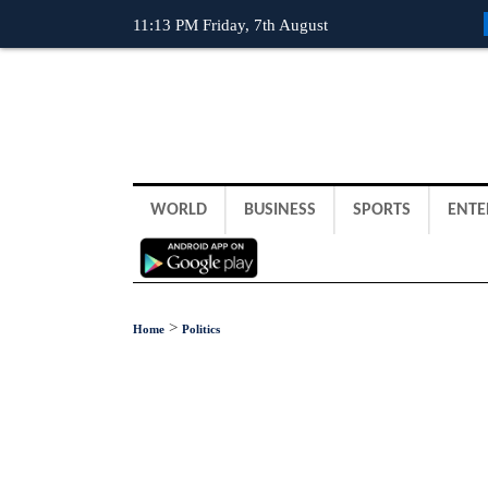
11:13 PM Friday, 7th August
WORLD
BUSINESS
SPORTS
ENTE
>
Home
Politics