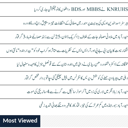
KNRUHS نے MBBS اور BDS داخلوں کا نوٹیفکیشن جاری کر دیا
بیرسٹر اسدالدین اویسی کی ہدایت پر مندر میں صفائی کے انتظامات تیز، دیپیش راج ورما کا دورہ
حیدرآباد میں ملاوٹی مصالحہ جات کے خلاف بڑا کریک ڈاؤن، 25 ٹن سے زائد مصالحے ضبط، 3 گرفتار
کنگنا رناوت کا بیان: بی جے پی اور آر ایس ایس کے نظریات سے متاثر ہو کر اب خود کو "بیدار ہندو" مانتی ہوں
تلنگانہ کے ڈاکٹر وشنو وردھن ریڈی نے دبئی میں ہندوستان کے نئے قونصل جنرل کا عہدہ سنبھال لیا
دہلی میں پپو یادو پر حملے کی کوشش، پریس کانفرنس میں چپل پھینکی گئی، چاقو بردار شخص گرفتار
حیدرآباد: بالا نگر میں لاری کی زد میں آکر موٹرسائیکل سے گرنے سے 4 سالہ بچی کی موت
حیدرآباد: بورابنڈہ میں کم عمر لڑکے کی تیز رفتار کار کا قہر، دو سگے بھائی شدید زخمی
Most Viewed