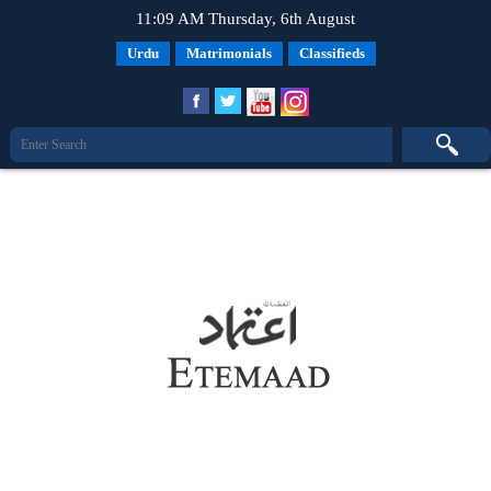
11:09 AM Thursday, 6th August
Urdu
Matrimonials
Classifieds