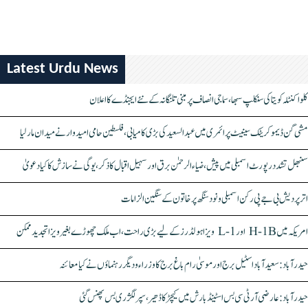
Latest Urdu News
کلواکنٹلہ کویتا کی سنکلپ سبھا، سماجی انصاف پر مبنی تلنگانہ کے نئے ایجنڈے کا اعلان
مشی گن ڈیموکریٹک سینیٹ پرائمری میں عبدالسعید کی بڑی کامیابی، فلسطین حامی امیدوار نے میدان مار لیا
سنبھل تشدد رپورٹ اسمبلی میں پیش، ضیاء الرحمٰن برق اور سہیل اقبال کا ذکر، یوگی نے سازش کا کیا دعویٰ
اتر پردیش بی جے پی رکن اسمبلی ونود سنگھ پر خاتون کے سنگین الزامات
امریکہ میں H-1B اور L-1 ویزا ہولڈرز کے لیے بڑی راحت، اب ملک چھوڑے بغیر ویزا تجدید ممکن
حیدرآباد: سعیدآباد اسٹیل برج اور موسیٰ رام باغ برج کا وزراء و دیگر رہنماؤں نے کیا معائنہ
حیدرآباد: عارضی آر ٹی سی بس اسٹینڈ بارش میں کیچڑ کا ڈھیر، سپر لگژری بس پھنس گئی