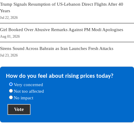
Trump Signals Resumption of US-Lebanon Direct Flights After 40
Years
Jul 22, 2026
Girl Booked Over Abusive Remarks Against PM Modi Apologises
Aug 01, 2026
Sirens Sound Across Bahrain as Iran Launches Fresh Attacks
Jul 23, 2026
How do you feel about rising prices today?
Very concerned
Not too affected
No impact