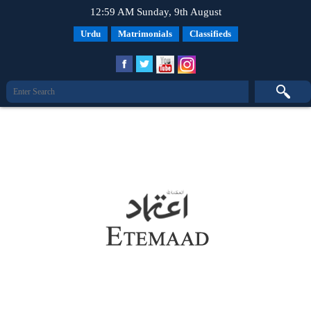
12:59 AM Sunday, 9th August
Urdu
Matrimonials
Classifieds