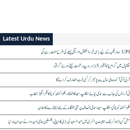
Latest Urdu News
UPI صارفین کے لیے بڑی خبر، ڈیجیٹل ادائیگی پہلے کی طرح مفت رہے گی
جگتیال میں گرام پالنا آفیسر 5 ہزار روپے رشوت لیتے ہوئے گرفتار
آر بی آئی آئندہ مالی سال سے پولیمر کرنسی نوٹ متعارف کرائے گا
ٹی آر ایس کی جانب سے سماجی نیائے سنکلپ سبھا کا انعقاد، کلواکنٹلہ کویتا کا فکر انگیز خطاب
کلواکنٹلہ کویتا کی سنکلپ سبھا، سماجی انصاف پر مبنی تلنگانہ کے نئے ایجنڈے کا اعلان
مشی گن ڈیموکریٹک سینیٹ پرائمری میں عبدالسعید کی بڑی کامیابی، فلسطین حامی امیدوار نے میدان مار لیا