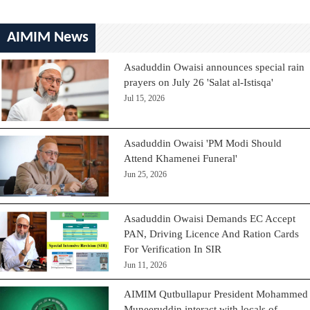
AIMIM News
Asaduddin Owaisi announces special rain
prayers on July 26 'Salat al-Istisqa'
Jul 15, 2026
Asaduddin Owaisi 'PM Modi Should
Attend Khamenei Funeral'
Jun 25, 2026
Asaduddin Owaisi Demands EC Accept
PAN, Driving Licence And Ration Cards
For Verification In SIR
Jun 11, 2026
AIMIM Qutbullapur President Mohammed
Muneeruddin interact with locals of