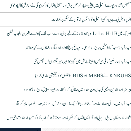
سنبھل تشدد رپورٹ اسمبلی میں پیش، ضیاء الرحمٰن برق اور سہیل اقبال کا ذکر، یوگی نے سازش کا کیا دعویٰ
اتر پردیش بی جے پی رکن اسمبلی ونود سنگھ پر خاتون کے سنگین الزامات
امریکہ میں H-1B اور L-1 ویزا ہولڈرز کے لیے بڑی راحت، اب ملک چھوڑے بغیر ویزا تجدید ممکن
حیدرآباد: سعیدآباد اسٹیل برج اور موسیٰ رام باغ برج کا وزراء و دیگر رہنماؤں نے کیا معائنہ
حیدرآباد: عارضی آر ٹی سی بس اسٹینڈ بارش میں کیچڑ کا ڈھیر، سپر لگژری بس پھنس گئی
KNRUHS نے MBBS اور BDS داخلوں کا نوٹیفکیشن جاری کر دیا
بیرسٹر اسدالدین اویسی کی ہدایت پر مندر میں صفائی کے انتظامات تیز، دیپیش راج ورما کا دورہ
حیدرآباد میں ملاوٹی مصالحہ جات کے خلاف بڑا کریک ڈاؤن، 25 ٹن سے زائد مصالحے ضبط، 3 گرفتار
کنگنا رناوت کا بیان: بی جے پی اور آر ایس ایس کے نظریات سے متاثر ہو کر اب خود کو "بیدار ہندو" مانتی ہوں