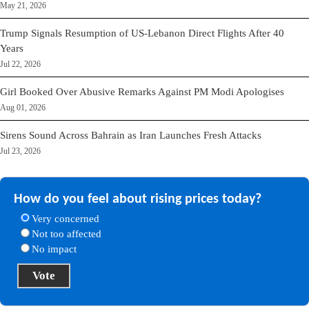
May 21, 2026
Trump Signals Resumption of US-Lebanon Direct Flights After 40
Years
Jul 22, 2026
Girl Booked Over Abusive Remarks Against PM Modi Apologises
Aug 01, 2026
Sirens Sound Across Bahrain as Iran Launches Fresh Attacks
Jul 23, 2026
How do you feel about rising prices today?
Very concerned
Not too affected
No impact