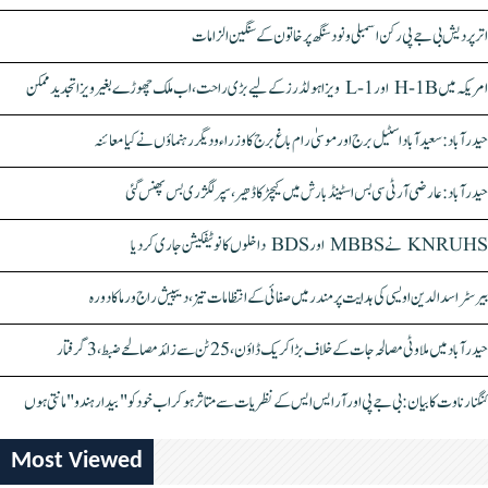
اتر پردیش بی جے پی رکن اسمبلی ونود سنگھ پر خاتون کے سنگین الزامات
امریکہ میں H-1B اور L-1 ویزا ہولڈرز کے لیے بڑی راحت، اب ملک چھوڑے بغیر ویزا تجدید ممکن
حیدرآباد: سعیدآباد اسٹیل برج اور موسیٰ رام باغ برج کا وزراء و دیگر رہنماؤں نے کیا معائنہ
حیدرآباد: عارضی آر ٹی سی بس اسٹینڈ بارش میں کیچڑ کا ڈھیر، سپر لگژری بس پھنس گئی
KNRUHS نے MBBS اور BDS داخلوں کا نوٹیفکیشن جاری کر دیا
بیرسٹر اسدالدین اویسی کی ہدایت پر مندر میں صفائی کے انتظامات تیز، دیپیش راج ورما کا دورہ
حیدرآباد میں ملاوٹی مصالحہ جات کے خلاف بڑا کریک ڈاؤن، 25 ٹن سے زائد مصالحے ضبط، 3 گرفتار
کنگنا رناوت کا بیان: بی جے پی اور آر ایس ایس کے نظریات سے متاثر ہو کر اب خود کو "بیدار ہندو" مانتی ہوں
Most Viewed