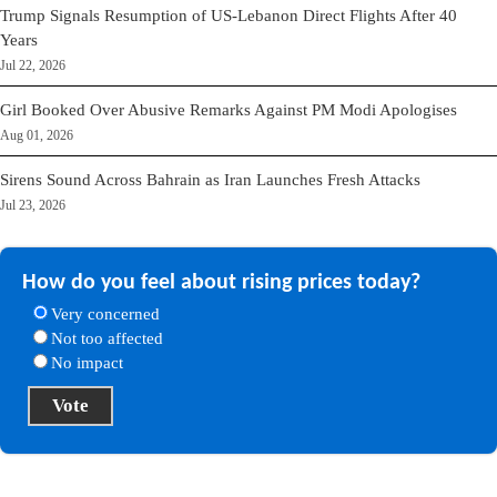
Trump Signals Resumption of US-Lebanon Direct Flights After 40
Years
Jul 22, 2026
Girl Booked Over Abusive Remarks Against PM Modi Apologises
Aug 01, 2026
Sirens Sound Across Bahrain as Iran Launches Fresh Attacks
Jul 23, 2026
How do you feel about rising prices today?
Very concerned
Not too affected
No impact