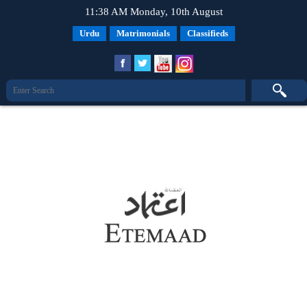
11:38 AM Monday, 10th August
Urdu
Matrimonials
Classifieds