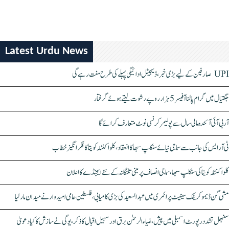
Latest Urdu News
UPI صارفین کے لیے بڑی خبر، ڈیجیٹل ادائیگی پہلے کی طرح مفت رہے گی
جگتیال میں گرام پالنا آفیسر 5 ہزار روپے رشوت لیتے ہوئے گرفتار
آر بی آئی آئندہ مالی سال سے پولیمر کرنسی نوٹ متعارف کرائے گا
ٹی آر ایس کی جانب سے سماجی نیائے سنکلپ سبھا کا انعقاد، کلواکنٹلہ کویتا کا فکر انگیز خطاب
کلواکنٹلہ کویتا کی سنکلپ سبھا، سماجی انصاف پر مبنی تلنگانہ کے نئے ایجنڈے کا اعلان
مشی گن ڈیموکریٹک سینیٹ پرائمری میں عبدالسعید کی بڑی کامیابی، فلسطین حامی امیدوار نے میدان مار لیا
سنبھل تشدد رپورٹ اسمبلی میں پیش، ضیاء الرحمٰن برق اور سہیل اقبال کا ذکر، یوگی نے سازش کا کیا دعویٰ