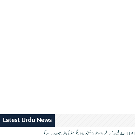
Latest Urdu News
UPI صارفین کے لیے بڑی خبر، ڈیجیٹل ادائیگی پہلے کی طرح مفت رہے گی