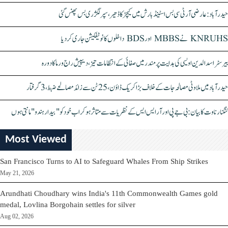
حیدرآباد: عارضی آر ٹی سی بس اسٹینڈ بارش میں کیچڑ کا ڈھیر، سپر لگژری بس پھنس گئی
KNRUHS نے MBBS اور BDS داخلوں کا نوٹیفکیشن جاری کر دیا
بیرسٹر اسدالدین اویسی کی ہدایت پر مندر میں صفائی کے انتظامات تیز، دیپیش راج ورما کا دورہ
حیدرآباد میں ملاوٹی مصالحہ جات کے خلاف بڑا کریک ڈاؤن، 25 ٹن سے زائد مصالحے ضبط، 3 گرفتار
کنگنا رناوت کا بیان: بی جے پی اور آر ایس ایس کے نظریات سے متاثر ہو کر اب خود کو "بیدار ہندو" مانتی ہوں
Most Viewed
San Francisco Turns to AI to Safeguard Whales From Ship Strikes
May 21, 2026
Arundhati Choudhary wins India's 11th Commonwealth Games gold
medal, Lovlina Borgohain settles for silver
Aug 02, 2026