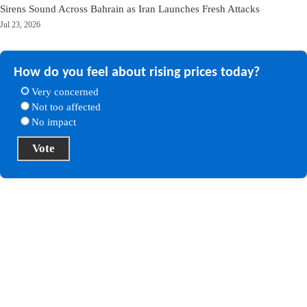
Sirens Sound Across Bahrain as Iran Launches Fresh Attacks
Jul 23, 2026
How do you feel about rising prices today?
Very concerned
Not too affected
No impact