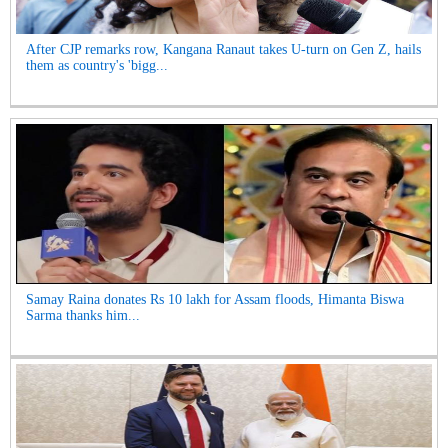
After CJP remarks row, Kangana Ranaut takes U-turn on Gen Z, hails
them as country's 'bigg...
Samay Raina donates Rs 10 lakh for Assam floods, Himanta Biswa
Sarma thanks him...