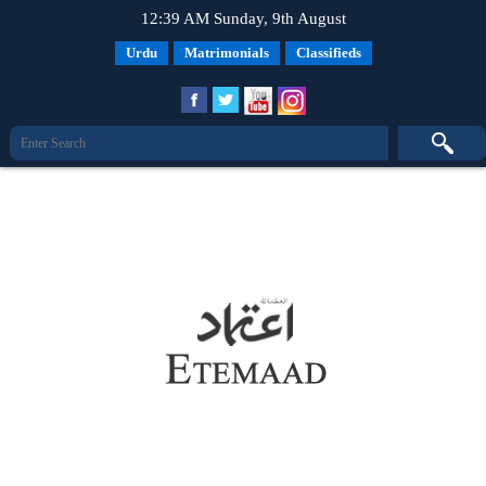
12:39 AM Sunday, 9th August
Urdu
Matrimonials
Classifieds