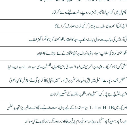
جگتیال میں گرام پالنا آفیسر 5 ہزار روپے رشوت لیتے ہوئے گرفتار
آر بی آئی آئندہ مالی سال سے پولیمر کرنسی نوٹ متعارف کرائے گا
ٹی آر ایس کی جانب سے سماجی نیائے سنکلپ سبھا کا انعقاد، کلواکنٹلہ کویتا کا فکر انگیز خطاب
کلواکنٹلہ کویتا کی سنکلپ سبھا، سماجی انصاف پر مبنی تلنگانہ کے نئے ایجنڈے کا اعلان
مشی گن ڈیموکریٹک سینیٹ پرائمری میں عبدالسعید کی بڑی کامیابی، فلسطین حامی امیدوار نے میدان مار لیا
سنبھل تشدد رپورٹ اسمبلی میں پیش، ضیاء الرحمٰن برق اور سہیل اقبال کا ذکر، یوگی نے سازش کا کیا دعویٰ
اتر پردیش بی جے پی رکن اسمبلی ونود سنگھ پر خاتون کے سنگین الزامات
امریکہ میں H-1B اور L-1 ویزا ہولڈرز کے لیے بڑی راحت، اب ملک چھوڑے بغیر ویزا تجدید ممکن
حیدرآباد: سعیدآباد اسٹیل برج اور موسیٰ رام باغ برج کا وزراء و دیگر رہنماؤں نے کیا معائنہ