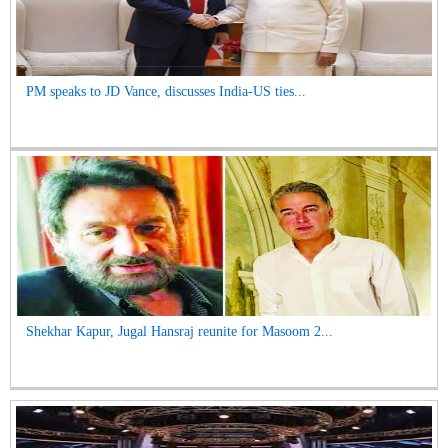
PM speaks to JD Vance, discusses India-US ties...
Shekhar Kapur, Jugal Hansraj reunite for Masoom 2...