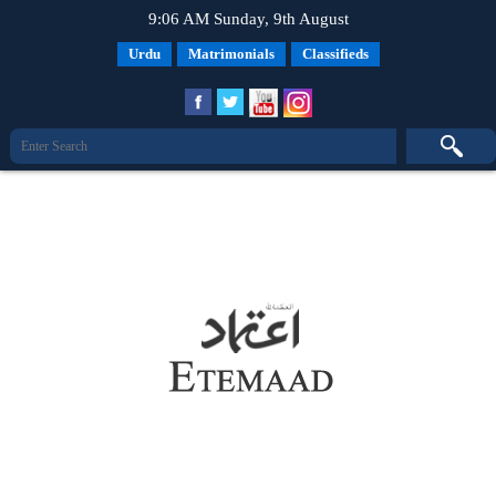
9:06 AM Sunday, 9th August
Urdu
Matrimonials
Classifieds