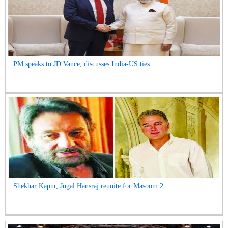
PM speaks to JD Vance, discusses India-US ties...
Shekhar Kapur, Jugal Hansraj reunite for Masoom 2...