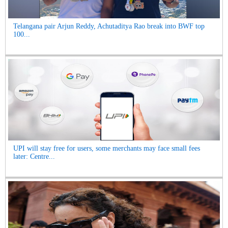
Telangana pair Arjun Reddy, Achutaditya Rao break into BWF top
100...
UPI will stay free for users, some merchants may face small fees
later: Centre...