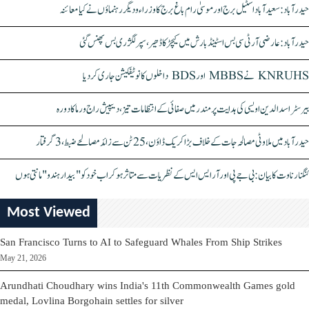
حیدرآباد: سعیدآباد اسٹیل برج اور موسیٰ رام باغ برج کا وزراء و دیگر رہنماؤں نے کیا معائنہ
حیدرآباد: عارضی آر ٹی سی بس اسٹینڈ بارش میں کیچڑ کا ڈھیر، سپر لگژری بس پھنس گئی
KNRUHS نے MBBS اور BDS داخلوں کا نوٹیفکیشن جاری کر دیا
بیرسٹر اسدالدین اویسی کی ہدایت پر مندر میں صفائی کے انتظامات تیز، دیپیش راج ورما کا دورہ
حیدرآباد میں ملاوٹی مصالحہ جات کے خلاف بڑا کریک ڈاؤن، 25 ٹن سے زائد مصالحے ضبط، 3 گرفتار
کنگنا رناوت کا بیان: بی جے پی اور آر ایس ایس کے نظریات سے متاثر ہو کر اب خود کو "بیدار ہندو" مانتی ہوں
Most Viewed
San Francisco Turns to AI to Safeguard Whales From Ship Strikes
May 21, 2026
Arundhati Choudhary wins India's 11th Commonwealth Games gold
medal, Lovlina Borgohain settles for silver