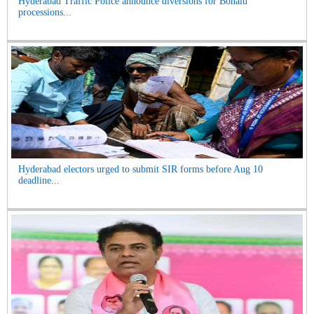
Hyderabad Traffic Police announce diversions for Bonalu
processions...
Hyderabad electors urged to submit SIR forms before Aug 10
deadline...