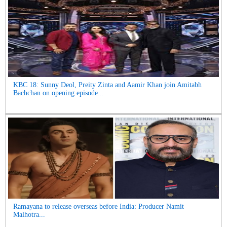
KBC 18: Sunny Deol, Preity Zinta and Aamir Khan join Amitabh
Bachchan on opening episode...
Ramayana to release overseas before India: Producer Namit
Malhotra...