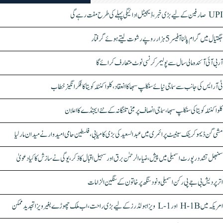
UPI صارفین کے لیے بڑی خبر، ڈیجیٹل ادائیگی پہلے کی طرح مفت رہے گی
جگتیال میں گرام پالنا آفیسر 5 ہزار روپے رشوت لیتے ہوئے گرفتار
آر بی آئی آئندہ مالی سال سے پولیمر کرنسی نوٹ متعارف کرائے گا
ٹی آر ایس کی جانب سے سماجی نیائے سنکلپ سبھا کا انعقاد، کلواکنٹلہ کویتا کا فکر انگیز خطاب
کلواکنٹلہ کویتا کی سنکلپ سبھا، سماجی انصاف پر مبنی تلنگانہ کے نئے ایجنڈے کا اعلان
مشی گن ڈیموکریٹک سینیٹ پرائمری میں عبدالسعید کی بڑی کامیابی، فلسطین حامی امیدوار نے میدان مار لیا
سنبھل تشدد رپورٹ اسمبلی میں پیش، ضیاء الرحمٰن برق اور سہیل اقبال کا ذکر، یوگی نے سازش کا کیا دعویٰ
اتر پردیش بی جے پی رکن اسمبلی ونود سنگھ پر خاتون کے سنگین الزامات
امریکہ میں H-1B اور L-1 ویزا ہولڈرز کے لیے بڑی راحت، اب ملک چھوڑے بغیر ویزا تجدید ممکن