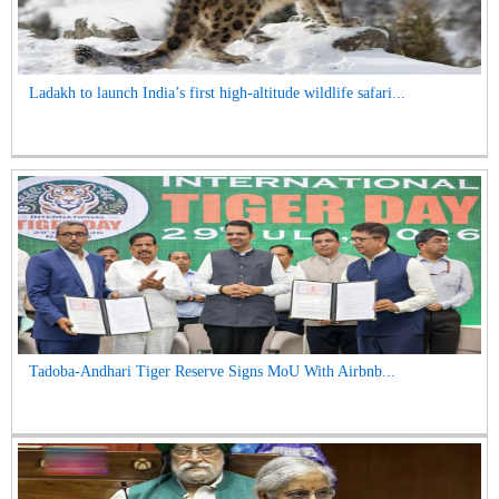
Ladakh to launch India’s first high-altitude wildlife safari...
Tadoba-Andhari Tiger Reserve Signs MoU With Airbnb...