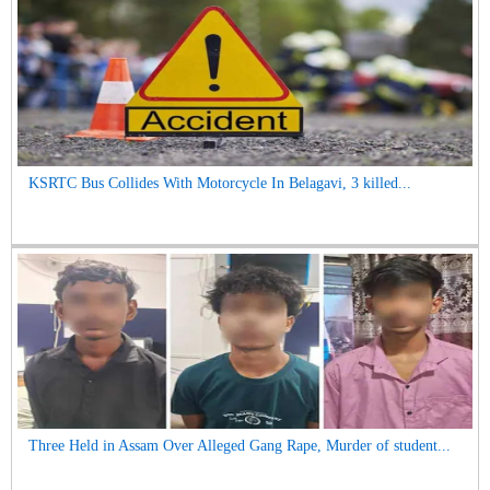
KSRTC Bus Collides With Motorcycle In Belagavi, 3 killed...
Three Held in Assam Over Alleged Gang Rape, Murder of student...