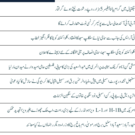
جگتیال میں گرام پالنا آفیسر 5 ہزار روپے رشوت لیتے ہوئے گرفتار
آر بی آئی آئندہ مالی سال سے پولیمر کرنسی نوٹ متعارف کرائے گا
ٹی آر ایس کی جانب سے سماجی نیائے سنکلپ سبھا کا انعقاد، کلواکنٹلہ کویتا کا فکر انگیز خطاب
کلواکنٹلہ کویتا کی سنکلپ سبھا، سماجی انصاف پر مبنی تلنگانہ کے نئے ایجنڈے کا اعلان
مشی گن ڈیموکریٹک سینیٹ پرائمری میں عبدالسعید کی بڑی کامیابی، فلسطین حامی امیدوار نے میدان مار لیا
سنبھل تشدد رپورٹ اسمبلی میں پیش، ضیاء الرحمٰن برق اور سہیل اقبال کا ذکر، یوگی نے سازش کا کیا دعویٰ
اتر پردیش بی جے پی رکن اسمبلی ونود سنگھ پر خاتون کے سنگین الزامات
امریکہ میں H-1B اور L-1 ویزا ہولڈرز کے لیے بڑی راحت، اب ملک چھوڑے بغیر ویزا تجدید ممکن
حیدرآباد: سعیدآباد اسٹیل برج اور موسیٰ رام باغ برج کا وزراء و دیگر رہنماؤں نے کیا معائنہ