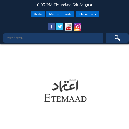
6:05 PM Thursday, 6th August
Urdu
Matrimonials
Classifieds