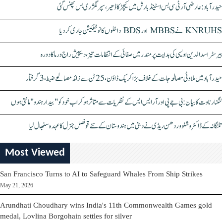
حیدرآباد: عارضی آر ٹی سی بس اسٹینڈ بارش میں کیچڑ کا ڈھیر، سپر لگژری بس پھنس گئی
KNRUHS نے MBBS اور BDS داخلوں کا نوٹیفکیشن جاری کر دیا
بیرسٹر اسدالدین اویسی کی ہدایت پر مندر میں صفائی کے انتظامات تیز، دیپیش راج ورما کا دورہ
حیدرآباد میں ملاوٹی مصالحہ جات کے خلاف بڑا کریک ڈاؤن، 25 ٹن سے زائد مصالحے ضبط، 3 گرفتار
کنگنا رناوت کا بیان: بی جے پی اور آر ایس ایس کے نظریات سے متاثر ہو کر اب خود کو "بیدار ہندو" مانتی ہوں
تلنگانہ کے ڈاکٹر وشنو وردھن ریڈی نے دبئی میں ہندوستان کے نئے قونصل جنرل کا عہدہ سنبھال لیا
Most Viewed
San Francisco Turns to AI to Safeguard Whales From Ship Strikes
May 21, 2026
Arundhati Choudhary wins India's 11th Commonwealth Games gold
medal, Lovlina Borgohain settles for silver