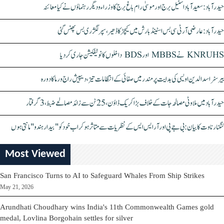
حیدرآباد: سعیدآباد اسٹیل برج اور موسیٰ رام باغ برج کا وزراء و دیگر رہنماؤں نے کیا معائنہ
حیدرآباد: عارضی آر ٹی سی بس اسٹینڈ بارش میں کیچڑ کا ڈھیر، سپر لگژری بس پھنس گئی
KNRUHS نے MBBS اور BDS داخلوں کا نوٹیفکیشن جاری کر دیا
بیرسٹر اسدالدین اویسی کی ہدایت پر مندر میں صفائی کے انتظامات تیز، دیپیش راج ورما کا دورہ
حیدرآباد میں ملاوٹی مصالحہ جات کے خلاف بڑا کریک ڈاؤن، 25 ٹن سے زائد مصالحے ضبط، 3 گرفتار
کنگنا رناوت کا بیان: بی جے پی اور آر ایس ایس کے نظریات سے متاثر ہو کر اب خود کو "بیدار ہندو" مانتی ہوں
Most Viewed
San Francisco Turns to AI to Safeguard Whales From Ship Strikes
May 21, 2026
Arundhati Choudhary wins India's 11th Commonwealth Games gold
medal, Lovlina Borgohain settles for silver