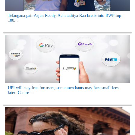
Telangana pair Arjun Reddy, Achutaditya Rao break into BWF top
100...
UPI will stay free for users, some merchants may face small fees
later: Centre...