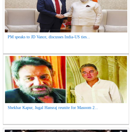
PM speaks to JD Vance, discusses India-US ties...
Shekhar Kapur, Jugal Hansraj reunite for Masoom 2...