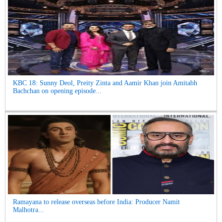
KBC 18: Sunny Deol, Preity Zinta and Aamir Khan join Amitabh
Bachchan on opening episode...
Ramayana to release overseas before India: Producer Namit
Malhotra...