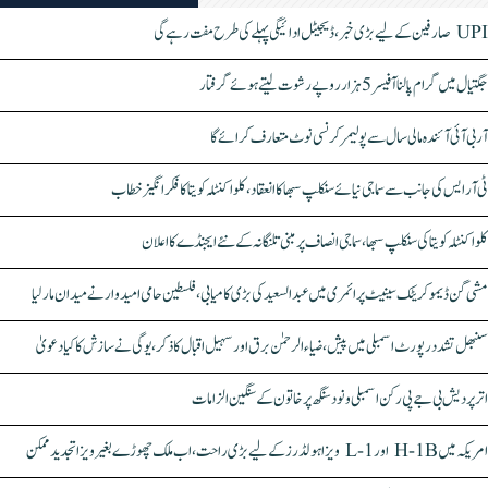
UPI صارفین کے لیے بڑی خبر، ڈیجیٹل ادائیگی پہلے کی طرح مفت رہے گی
جگتیال میں گرام پالنا آفیسر 5 ہزار روپے رشوت لیتے ہوئے گرفتار
آر بی آئی آئندہ مالی سال سے پولیمر کرنسی نوٹ متعارف کرائے گا
ٹی آر ایس کی جانب سے سماجی نیائے سنکلپ سبھا کا انعقاد، کلواکنٹلہ کویتا کا فکر انگیز خطاب
کلواکنٹلہ کویتا کی سنکلپ سبھا، سماجی انصاف پر مبنی تلنگانہ کے نئے ایجنڈے کا اعلان
مشی گن ڈیموکریٹک سینیٹ پرائمری میں عبدالسعید کی بڑی کامیابی، فلسطین حامی امیدوار نے میدان مار لیا
سنبھل تشدد رپورٹ اسمبلی میں پیش، ضیاء الرحمٰن برق اور سہیل اقبال کا ذکر، یوگی نے سازش کا کیا دعویٰ
اتر پردیش بی جے پی رکن اسمبلی ونود سنگھ پر خاتون کے سنگین الزامات
امریکہ میں H-1B اور L-1 ویزا ہولڈرز کے لیے بڑی راحت، اب ملک چھوڑے بغیر ویزا تجدید ممکن