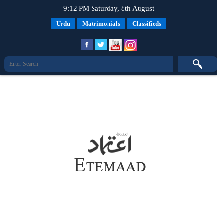
9:12 PM Saturday, 8th August
Urdu
Matrimonials
Classifieds