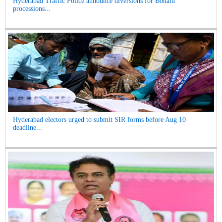
Hyderabad Traffic Police announce diversions for Bonalu
processions...
Hyderabad electors urged to submit SIR forms before Aug 10
deadline...