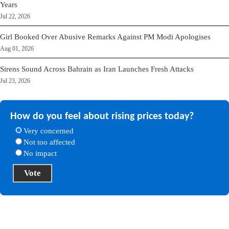
Years
Jul 22, 2026
Girl Booked Over Abusive Remarks Against PM Modi Apologises
Aug 01, 2026
Sirens Sound Across Bahrain as Iran Launches Fresh Attacks
Jul 23, 2026
How do you feel about rising prices today?
Very concerned
Not too affected
No impact