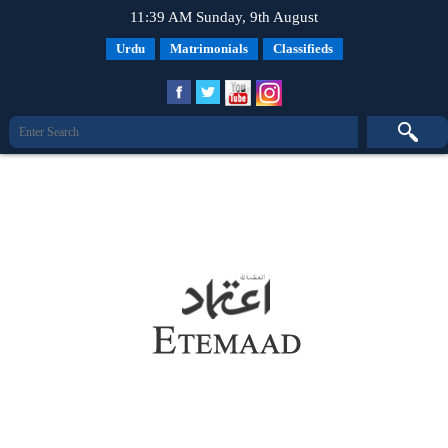
11:39 AM Sunday, 9th August
Urdu
Matrimonials
Classifieds