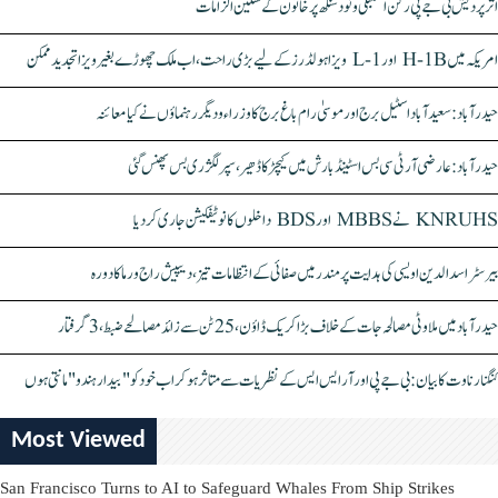
اتر پردیش بی جے پی رکن اسمبلی ونود سنگھ پر خاتون کے سنگین الزامات
امریکہ میں H-1B اور L-1 ویزا ہولڈرز کے لیے بڑی راحت، اب ملک چھوڑے بغیر ویزا تجدید ممکن
حیدرآباد: سعیدآباد اسٹیل برج اور موسیٰ رام باغ برج کا وزراء و دیگر رہنماؤں نے کیا معائنہ
حیدرآباد: عارضی آر ٹی سی بس اسٹینڈ بارش میں کیچڑ کا ڈھیر، سپر لگژری بس پھنس گئی
KNRUHS نے MBBS اور BDS داخلوں کا نوٹیفکیشن جاری کر دیا
بیرسٹر اسدالدین اویسی کی ہدایت پر مندر میں صفائی کے انتظامات تیز، دیپیش راج ورما کا دورہ
حیدرآباد میں ملاوٹی مصالحہ جات کے خلاف بڑا کریک ڈاؤن، 25 ٹن سے زائد مصالحے ضبط، 3 گرفتار
کنگنا رناوت کا بیان: بی جے پی اور آر ایس ایس کے نظریات سے متاثر ہو کر اب خود کو "بیدار ہندو" مانتی ہوں
Most Viewed
San Francisco Turns to AI to Safeguard Whales From Ship Strikes