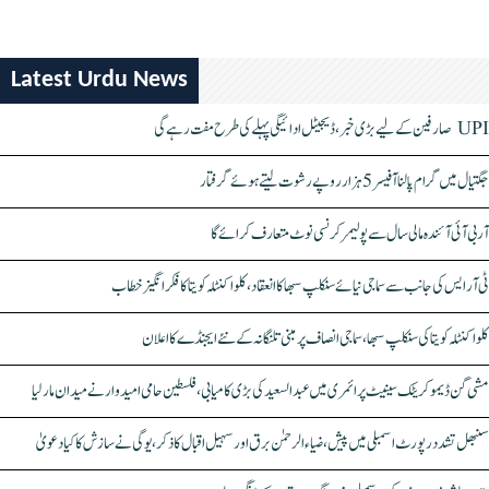
Latest Urdu News
UPI صارفین کے لیے بڑی خبر، ڈیجیٹل ادائیگی پہلے کی طرح مفت رہے گی
جگتیال میں گرام پالنا آفیسر 5 ہزار روپے رشوت لیتے ہوئے گرفتار
آر بی آئی آئندہ مالی سال سے پولیمر کرنسی نوٹ متعارف کرائے گا
ٹی آر ایس کی جانب سے سماجی نیائے سنکلپ سبھا کا انعقاد، کلواکنٹلہ کویتا کا فکر انگیز خطاب
کلواکنٹلہ کویتا کی سنکلپ سبھا، سماجی انصاف پر مبنی تلنگانہ کے نئے ایجنڈے کا اعلان
مشی گن ڈیموکریٹک سینیٹ پرائمری میں عبدالسعید کی بڑی کامیابی، فلسطین حامی امیدوار نے میدان مار لیا
سنبھل تشدد رپورٹ اسمبلی میں پیش، ضیاء الرحمٰن برق اور سہیل اقبال کا ذکر، یوگی نے سازش کا کیا دعویٰ