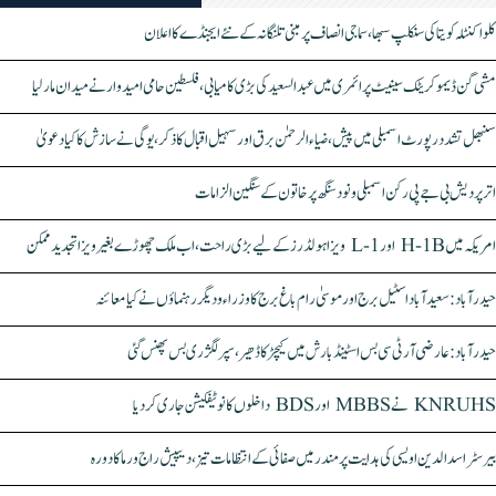
کلواکنٹلہ کویتا کی سنکلپ سبھا، سماجی انصاف پر مبنی تلنگانہ کے نئے ایجنڈے کا اعلان
مشی گن ڈیموکریٹک سینیٹ پرائمری میں عبدالسعید کی بڑی کامیابی، فلسطین حامی امیدوار نے میدان مار لیا
سنبھل تشدد رپورٹ اسمبلی میں پیش، ضیاء الرحمٰن برق اور سہیل اقبال کا ذکر، یوگی نے سازش کا کیا دعویٰ
اتر پردیش بی جے پی رکن اسمبلی ونود سنگھ پر خاتون کے سنگین الزامات
امریکہ میں H-1B اور L-1 ویزا ہولڈرز کے لیے بڑی راحت، اب ملک چھوڑے بغیر ویزا تجدید ممکن
حیدرآباد: سعیدآباد اسٹیل برج اور موسیٰ رام باغ برج کا وزراء و دیگر رہنماؤں نے کیا معائنہ
حیدرآباد: عارضی آر ٹی سی بس اسٹینڈ بارش میں کیچڑ کا ڈھیر، سپر لگژری بس پھنس گئی
KNRUHS نے MBBS اور BDS داخلوں کا نوٹیفکیشن جاری کر دیا
بیرسٹر اسدالدین اویسی کی ہدایت پر مندر میں صفائی کے انتظامات تیز، دیپیش راج ورما کا دورہ