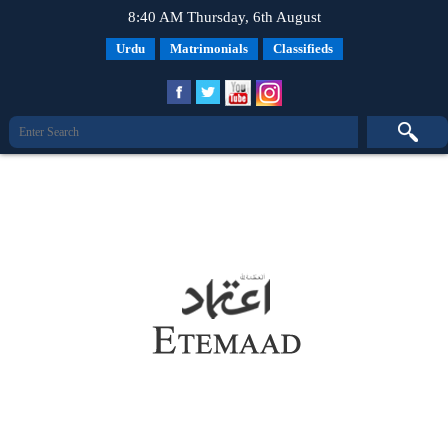
8:40 AM Thursday, 6th August
Urdu
Matrimonials
Classifieds