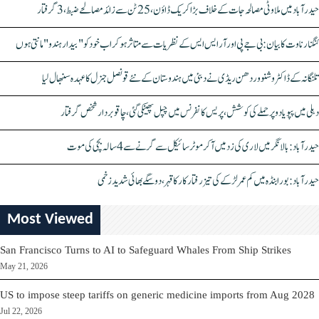
حیدرآباد میں ملاوٹی مصالحہ جات کے خلاف بڑا کریک ڈاؤن، 25 ٹن سے زائد مصالحے ضبط، 3 گرفتار
کنگنا رناوت کا بیان: بی جے پی اور آر ایس ایس کے نظریات سے متاثر ہو کر اب خود کو "بیدار ہندو" مانتی ہوں
تلنگانہ کے ڈاکٹر وشنو وردھن ریڈی نے دبئی میں ہندوستان کے نئے قونصل جنرل کا عہدہ سنبھال لیا
دہلی میں پپو یادو پر حملے کی کوشش، پریس کانفرنس میں چپل پھینکی گئی، چاقو بردار شخص گرفتار
حیدرآباد: بالا نگر میں لاری کی زد میں آکر موٹرسائیکل سے گرنے سے 4 سالہ بچی کی موت
حیدرآباد: بورابنڈہ میں کم عمر لڑکے کی تیز رفتار کار کا قہر، دو سگے بھائی شدید زخمی
Most Viewed
San Francisco Turns to AI to Safeguard Whales From Ship Strikes
May 21, 2026
US to impose steep tariffs on generic medicine imports from Aug 2028
Jul 22, 2026