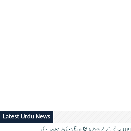
Latest Urdu News
UPI صارفین کے لیے بڑی خبر، ڈیجیٹل ادائیگی پہلے کی طرح مفت رہے گی