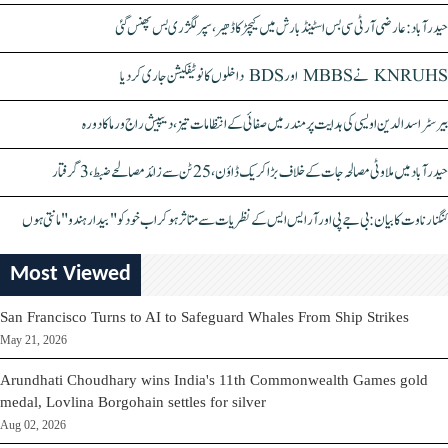
حیدرآباد: عارضی آر ٹی سی بس اسٹینڈ بارش میں کیچڑ کا ڈھیر، سپر لگژری بس پھنس گئی
KNRUHS نے MBBS اور BDS داخلوں کا نوٹیفکیشن جاری کر دیا
بیرسٹر اسدالدین اویسی کی ہدایت پر مندر میں صفائی کے انتظامات تیز، دیپیش راج ورما کا دورہ
حیدرآباد میں ملاوٹی مصالحہ جات کے خلاف بڑا کریک ڈاؤن، 25 ٹن سے زائد مصالحے ضبط، 3 گرفتار
کنگنا رناوت کا بیان: بی جے پی اور آر ایس ایس کے نظریات سے متاثر ہو کر اب خود کو "بیدار ہندو" مانتی ہوں
Most Viewed
San Francisco Turns to AI to Safeguard Whales From Ship Strikes
May 21, 2026
Arundhati Choudhary wins India's 11th Commonwealth Games gold
medal, Lovlina Borgohain settles for silver
Aug 02, 2026