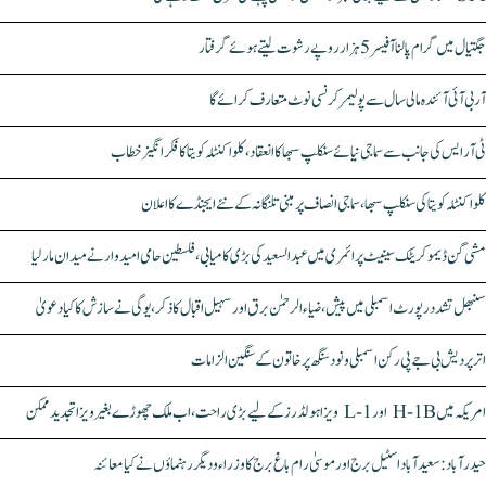
جگتیال میں گرام پالنا آفیسر 5 ہزار روپے رشوت لیتے ہوئے گرفتار
آر بی آئی آئندہ مالی سال سے پولیمر کرنسی نوٹ متعارف کرائے گا
ٹی آر ایس کی جانب سے سماجی نیائے سنکلپ سبھا کا انعقاد، کلواکنٹلہ کویتا کا فکر انگیز خطاب
کلواکنٹلہ کویتا کی سنکلپ سبھا، سماجی انصاف پر مبنی تلنگانہ کے نئے ایجنڈے کا اعلان
مشی گن ڈیموکریٹک سینیٹ پرائمری میں عبدالسعید کی بڑی کامیابی، فلسطین حامی امیدوار نے میدان مار لیا
سنبھل تشدد رپورٹ اسمبلی میں پیش، ضیاء الرحمٰن برق اور سہیل اقبال کا ذکر، یوگی نے سازش کا کیا دعویٰ
اتر پردیش بی جے پی رکن اسمبلی ونود سنگھ پر خاتون کے سنگین الزامات
امریکہ میں H-1B اور L-1 ویزا ہولڈرز کے لیے بڑی راحت، اب ملک چھوڑے بغیر ویزا تجدید ممکن
حیدرآباد: سعیدآباد اسٹیل برج اور موسیٰ رام باغ برج کا وزراء و دیگر رہنماؤں نے کیا معائنہ