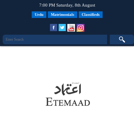
7:00 PM Saturday, 8th August
Urdu
Matrimonials
Classifieds