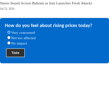
Sirens Sound Across Bahrain as Iran Launches Fresh Attacks
Jul 23, 2026
How do you feel about rising prices today?
Very concerned
Not too affected
No impact