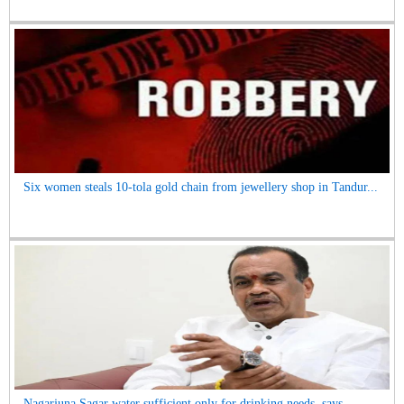
Six women steals 10-tola gold chain from jewellery shop in Tandur...
Nagarjuna Sagar water sufficient only for drinking needs, says