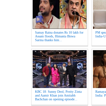
Samay Raina donates Rs 10 lakh for
PM spea
Assam floods, Himanta Biswa
India-US
Sarma thanks him...
KBC 18: Sunny Deol, Preity Zinta
Ramayan
and Aamir Khan join Amitabh
India: 
Bachchan on opening episode...