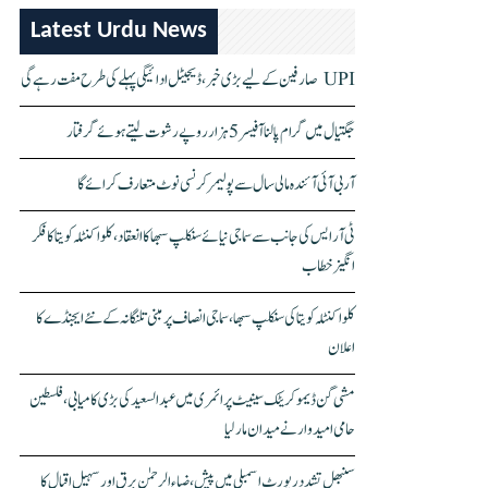
Latest Urdu News
UPI صارفین کے لیے بڑی خبر، ڈیجیٹل ادائیگی پہلے کی طرح مفت رہے گی
جگتیال میں گرام پالنا آفیسر 5 ہزار روپے رشوت لیتے ہوئے گرفتار
آر بی آئی آئندہ مالی سال سے پولیمر کرنسی نوٹ متعارف کرائے گا
ٹی آر ایس کی جانب سے سماجی نیائے سنکلپ سبھا کا انعقاد، کلواکنٹلہ کویتا کا فکر
انگیز خطاب
کلواکنٹلہ کویتا کی سنکلپ سبھا، سماجی انصاف پر مبنی تلنگانہ کے نئے ایجنڈے کا
اعلان
مشی گن ڈیموکریٹک سینیٹ پرائمری میں عبدالسعید کی بڑی کامیابی، فلسطین
حامی امیدوار نے میدان مار لیا
سنبھل تشدد رپورٹ اسمبلی میں پیش، ضیاء الرحمٰن برق اور سہیل اقبال کا