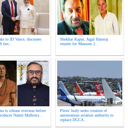
ks to JD Vance, discusses
Shekhar Kapur, Jugal Hansraj
 ties...
reunite for Masoom 2...
a to release overseas before
Pilots' body seeks creation of
Producer Namit Malhotra...
autonomous aviation authority to
replace DGCA...