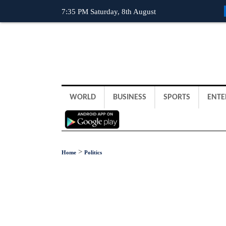
7:35 PM Saturday, 8th August
WORLD
BUSINESS
SPORTS
ENTE
>
Home
Politics