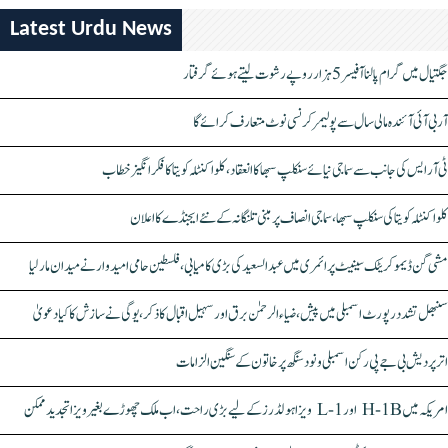
Latest Urdu News
جگتیال میں گرام پالنا آفیسر 5 ہزار روپے رشوت لیتے ہوئے گرفتار
آر بی آئی آئندہ مالی سال سے پولیمر کرنسی نوٹ متعارف کرائے گا
ٹی آر ایس کی جانب سے سماجی نیائے سنکلپ سبھا کا انعقاد، کلواکنٹلہ کویتا کا فکر انگیز خطاب
کلواکنٹلہ کویتا کی سنکلپ سبھا، سماجی انصاف پر مبنی تلنگانہ کے نئے ایجنڈے کا اعلان
مشی گن ڈیموکریٹک سینیٹ پرائمری میں عبدالسعید کی بڑی کامیابی، فلسطین حامی امیدوار نے میدان مار لیا
سنبھل تشدد رپورٹ اسمبلی میں پیش، ضیاء الرحمٰن برق اور سہیل اقبال کا ذکر، یوگی نے سازش کا کیا دعویٰ
اتر پردیش بی جے پی رکن اسمبلی ونود سنگھ پر خاتون کے سنگین الزامات
امریکہ میں H-1B اور L-1 ویزا ہولڈرز کے لیے بڑی راحت، اب ملک چھوڑے بغیر ویزا تجدید ممکن