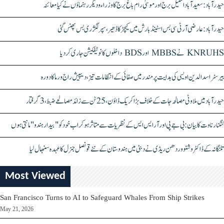
حیدرآباد: سعیدآباد اسٹیل برج اور موسیٰ رام باغ برج کا وزراء و دیگر رہنماؤں نے کیا معائنہ
حیدرآباد: عارضی آر ٹی سی بس اسٹینڈ بارش میں کیچڑ کا ڈھیر، سپر لگژری بس پھنس گئی
KNRUHS نے MBBS اور BDS داخلوں کا نوٹیفکیشن جاری کر دیا
بیرسٹر اسدالدین اویسی کی ہدایت پر مندر میں صفائی کے انتظامات تیز، دیپیش راج ورما کا دورہ
حیدرآباد میں ملاوٹی مصالحہ جات کے خلاف بڑا کریک ڈاؤن، 25 ٹن سے زائد مصالحے ضبط، 3 گرفتار
کنگنا رناوت کا بیان: بی جے پی اور آر ایس ایس کے نظریات سے متاثر ہو کر اب خود کو "بیدار ہندو" مانتی ہوں
تلنگانہ کے ڈاکٹر وشنو وردھن ریڈی نے دبئی میں ہندوستان کے نئے قونصل جنرل کا عہدہ سنبھال لیا
Most Viewed
San Francisco Turns to AI to Safeguard Whales From Ship Strikes
May 21, 2026