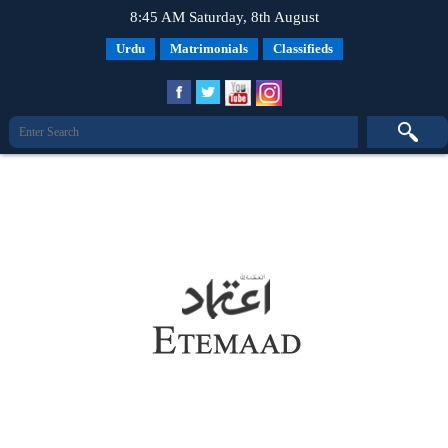
8:45 AM Saturday, 8th August
Urdu
Matrimonials
Classifieds