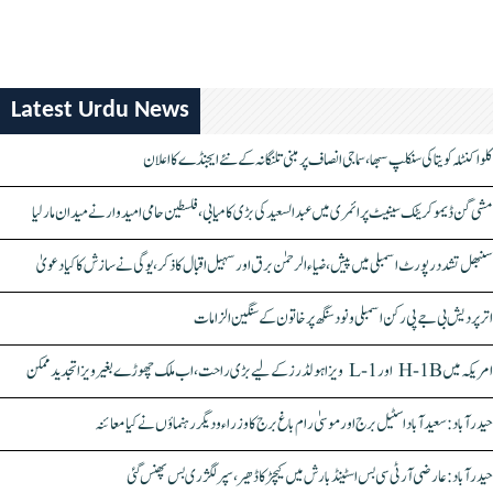
Latest Urdu News
کلواکنٹلہ کویتا کی سنکلپ سبھا، سماجی انصاف پر مبنی تلنگانہ کے نئے ایجنڈے کا اعلان
مشی گن ڈیموکریٹک سینیٹ پرائمری میں عبدالسعید کی بڑی کامیابی، فلسطین حامی امیدوار نے میدان مار لیا
سنبھل تشدد رپورٹ اسمبلی میں پیش، ضیاء الرحمٰن برق اور سہیل اقبال کا ذکر، یوگی نے سازش کا کیا دعویٰ
اتر پردیش بی جے پی رکن اسمبلی ونود سنگھ پر خاتون کے سنگین الزامات
امریکہ میں H-1B اور L-1 ویزا ہولڈرز کے لیے بڑی راحت، اب ملک چھوڑے بغیر ویزا تجدید ممکن
حیدرآباد: سعیدآباد اسٹیل برج اور موسیٰ رام باغ برج کا وزراء و دیگر رہنماؤں نے کیا معائنہ
حیدرآباد: عارضی آر ٹی سی بس اسٹینڈ بارش میں کیچڑ کا ڈھیر، سپر لگژری بس پھنس گئی