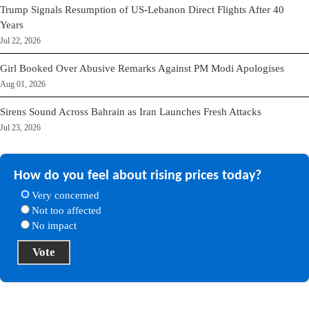
Trump Signals Resumption of US-Lebanon Direct Flights After 40
Years
Jul 22, 2026
Girl Booked Over Abusive Remarks Against PM Modi Apologises
Aug 01, 2026
Sirens Sound Across Bahrain as Iran Launches Fresh Attacks
Jul 23, 2026
How do you feel about rising prices today?
Very concerned
Not too affected
No impact