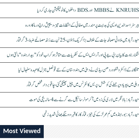
KNRUHS نے MBBS اور BDS داخلوں کا نوٹیفکیشن جاری کر دیا
بیرسٹر اسدالدین اویسی کی ہدایت پر مندر میں صفائی کے انتظامات تیز، دیپیش راج ورما کا دورہ
حیدرآباد میں ملاوٹی مصالحہ جات کے خلاف بڑا کریک ڈاؤن، 25 ٹن سے زائد مصالحے ضبط، 3 گرفتار
کنگنا رناوت کا بیان: بی جے پی اور آر ایس ایس کے نظریات سے متاثر ہو کر اب خود کو "بیدار ہندو" مانتی ہوں
تلنگانہ کے ڈاکٹر وشنو وردھن ریڈی نے دبئی میں ہندوستان کے نئے قونصل جنرل کا عہدہ سنبھال لیا
دہلی میں پپو یادو پر حملے کی کوشش، پریس کانفرنس میں چپل پھینکی گئی، چاقو بردار شخص گرفتار
حیدرآباد: بالا نگر میں لاری کی زد میں آکر موٹرسائیکل سے گرنے سے 4 سالہ بچی کی موت
حیدرآباد: بورابنڈہ میں کم عمر لڑکے کی تیز رفتار کار کا قہر، دو سگے بھائی شدید زخمی
Most Viewed