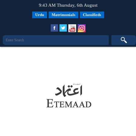
9:43 AM Thursday, 6th August
Urdu
Matrimonials
Classifieds