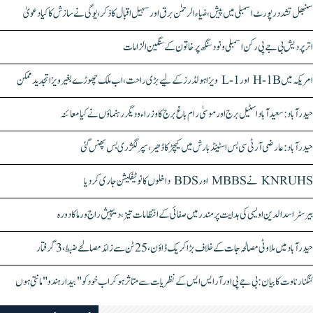
سنبھل تشدد رپورٹ اسمبلی میں پیش، ضیاء الرحمٰن برق اور سہیل اقبال کا ذکر، یوگی نے سازش کا کیا دعویٰ
اتر پردیش بی جے پی رکن اسمبلی ونود سنگھ پر خاتون کے سنگین الزامات
امریکہ میں H-1B اور L-1 ویزا ہولڈرز کے لیے بڑی راحت، اب ملک چھوڑے بغیر ویزا تجدید ممکن
حیدرآباد: سعیدآباد اسٹیل برج اور موسیٰ رام باغ برج کا وزراء و دیگر رہنماؤں نے کیا معائنہ
حیدرآباد: عارضی آر ٹی سی بس اسٹینڈ بارش میں کیچڑ کا ڈھیر، سپر لگژری بس پھنس گئی
KNRUHS نے MBBS اور BDS داخلوں کا نوٹیفکیشن جاری کر دیا
بیرسٹر اسدالدین اویسی کی ہدایت پر مندر میں صفائی کے انتظامات تیز، دیپیش راج ورما کا دورہ
حیدرآباد میں ملاوٹی مصالحہ جات کے خلاف بڑا کریک ڈاؤن، 25 ٹن سے زائد مصالحے ضبط، 3 گرفتار
کنگنا رناوت کا بیان: بی جے پی اور آر ایس ایس کے نظریات سے متاثر ہو کر اب خود کو "بیدار ہندو" مانتی ہوں