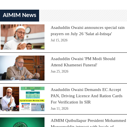
AIMIM News
Asaduddin Owaisi announces special rain
prayers on July 26 'Salat al-Istisqa'
Jul 15, 2026
Asaduddin Owaisi 'PM Modi Should
Attend Khamenei Funeral'
Jun 25, 2026
Asaduddin Owaisi Demands EC Accept
PAN, Driving Licence And Ration Cards
For Verification In SIR
Jun 11, 2026
AIMIM Qutbullapur President Mohammed
Muneeruddin interact with locals of