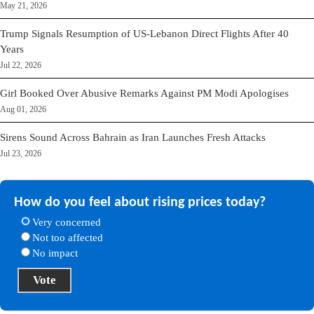
May 21, 2026
Trump Signals Resumption of US-Lebanon Direct Flights After 40
Years
Jul 22, 2026
Girl Booked Over Abusive Remarks Against PM Modi Apologises
Aug 01, 2026
Sirens Sound Across Bahrain as Iran Launches Fresh Attacks
Jul 23, 2026
How do you feel about rising prices today?
Very concerned
Not too affected
No impact