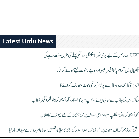
Latest Urdu News
UPI صارفین کے لیے بڑی خبر، ڈیجیٹل ادائیگی پہلے کی طرح مفت رہے گی
جگتیال میں گرام پالنا آفیسر 5 ہزار روپے رشوت لیتے ہوئے گرفتار
آر بی آئی آئندہ مالی سال سے پولیمر کرنسی نوٹ متعارف کرائے گا
ٹی آر ایس کی جانب سے سماجی نیائے سنکلپ سبھا کا انعقاد، کلواکنٹلہ کویتا کا فکر انگیز خطاب
کلواکنٹلہ کویتا کی سنکلپ سبھا، سماجی انصاف پر مبنی تلنگانہ کے نئے ایجنڈے کا اعلان
مشی گن ڈیموکریٹک سینیٹ پرائمری میں عبدالسعید کی بڑی کامیابی، فلسطین حامی امیدوار نے میدان مار لیا